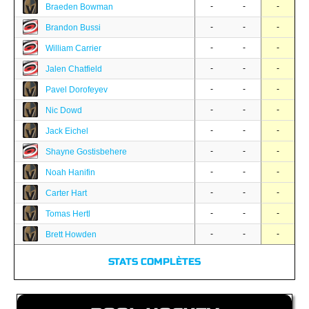
-
-
-
Braeden Bowman
-
-
-
Brandon Bussi
-
-
-
William Carrier
-
-
-
Jalen Chatfield
-
-
-
Pavel Dorofeyev
-
-
-
Nic Dowd
-
-
-
Jack Eichel
-
-
-
Shayne Gostisbehere
-
-
-
Noah Hanifin
-
-
-
Carter Hart
-
-
-
Tomas Hertl
-
-
-
Brett Howden
STATS COMPLÈTES