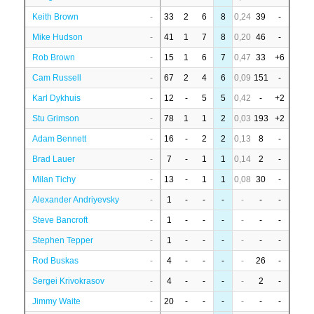
Keith Brown
-
33
2
6
8
0,24
39
-
Mike Hudson
-
41
1
7
8
0,20
46
-
Rob Brown
-
15
1
6
7
0,47
33
+6
Cam Russell
-
67
2
4
6
0,09
151
-
Karl Dykhuis
-
12
-
5
5
0,42
-
+2
Stu Grimson
-
78
1
1
2
0,03
193
+2
Adam Bennett
-
16
-
2
2
0,13
8
-
Brad Lauer
-
7
-
1
1
0,14
2
-
Milan Tichy
-
13
-
1
1
0,08
30
-
Alexander Andriyevsky
-
1
-
-
-
-
-
-
Steve Bancroft
-
1
-
-
-
-
-
-
Stephen Tepper
-
1
-
-
-
-
-
-
Rod Buskas
-
4
-
-
-
-
26
-
Sergei Krivokrasov
-
4
-
-
-
-
2
-
Jimmy Waite
-
20
-
-
-
-
-
-