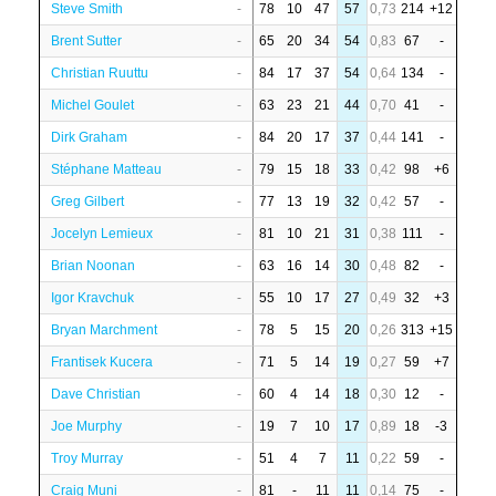
Steve Smith
-
78
10
47
57
0,73
214
+12
Brent Sutter
-
65
20
34
54
0,83
67
-
Christian Ruuttu
-
84
17
37
54
0,64
134
-
Michel Goulet
-
63
23
21
44
0,70
41
-
Dirk Graham
-
84
20
17
37
0,44
141
-
Stéphane Matteau
-
79
15
18
33
0,42
98
+6
Greg Gilbert
-
77
13
19
32
0,42
57
-
Jocelyn Lemieux
-
81
10
21
31
0,38
111
-
Brian Noonan
-
63
16
14
30
0,48
82
-
Igor Kravchuk
-
55
10
17
27
0,49
32
+3
Bryan Marchment
-
78
5
15
20
0,26
313
+15
Frantisek Kucera
-
71
5
14
19
0,27
59
+7
Dave Christian
-
60
4
14
18
0,30
12
-
Joe Murphy
-
19
7
10
17
0,89
18
-3
Troy Murray
-
51
4
7
11
0,22
59
-
Craig Muni
-
81
-
11
11
0,14
75
-