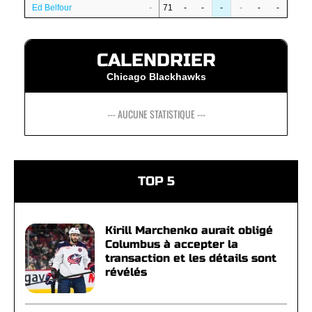
Ed Belfour
-
71
-
-
-
-
-
-
CALENDRIER
Chicago Blackhawks
--- AUCUNE STATISTIQUE ---
TOP 5
Kirill Marchenko aurait obligé
Columbus à accepter la
transaction et les détails sont
révélés