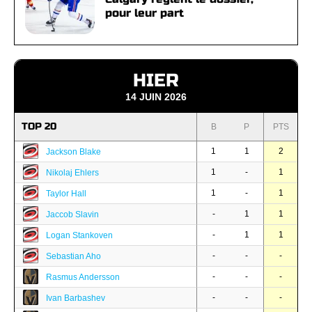
pour leur part
HIER
14 JUIN 2026
TOP 20
B
P
PTS
1
1
2
Jackson Blake
1
-
1
Nikolaj Ehlers
1
-
1
Taylor Hall
-
1
1
Jaccob Slavin
-
1
1
Logan Stankoven
-
-
-
Sebastian Aho
-
-
-
Rasmus Andersson
-
-
-
Ivan Barbashev