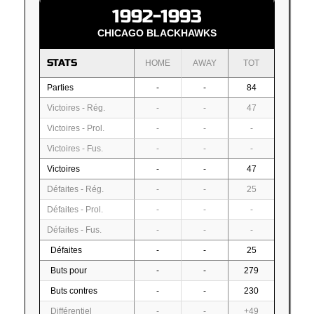
1992-1993
CHICAGO BLACKHAWKS
STATS
HOME
AWAY
TOT
Parties
-
-
84
Victoires - Rég.
-
-
47
Victoires - Prol.
-
-
-
Victoires - Fus.
-
-
-
Victoires
-
-
47
Défaites - Rég.
-
-
25
Défaites - Prol.
-
-
-
Défaites - Fus.
-
-
-
Défaites
-
-
25
Buts pour
-
-
279
Buts contres
-
-
230
Différentiel
-
-
+49