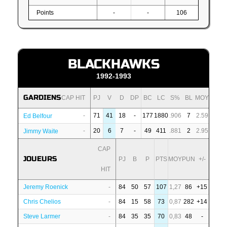
Points
-
-
106
BLACKHAWKS
1992-1993
GARDIENS
CAP HIT
PJ
V
D
DP
BC
LC
S%
BL
MOY
-
71
41
18
-
177
1880
.906
7
2.59
Ed Belfour
-
20
6
7
-
49
411
.881
2
2.95
Jimmy Waite
CAP
JOUEURS
PJ
B
P
PTS
MOY
PUN
+/-
HIT
Jeremy Roenick
-
84
50
57
107
1,27
86
+15
Chris Chelios
-
84
15
58
73
0,87
282
+14
Steve Larmer
-
84
35
35
70
0,83
48
-