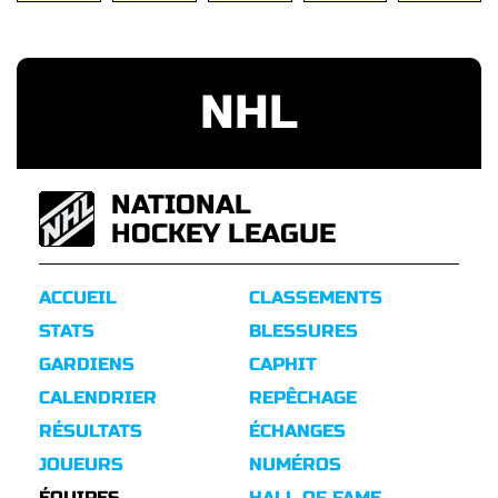
NHL
NATIONAL
HOCKEY LEAGUE
ACCUEIL
CLASSEMENTS
STATS
BLESSURES
GARDIENS
CAPHIT
CALENDRIER
REPÊCHAGE
RÉSULTATS
ÉCHANGES
JOUEURS
NUMÉROS
ÉQUIPES
HALL OF FAME