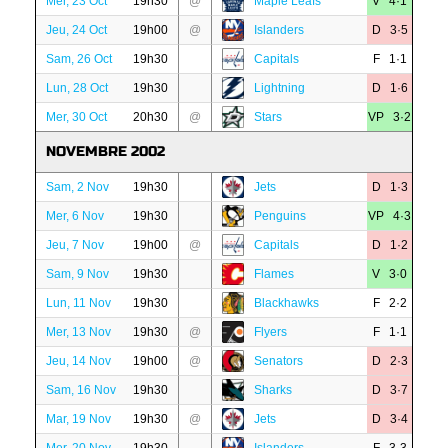
Mer, 23 Oct
19h30
@
Maple Leafs
V 4·1
Jeu, 24 Oct
19h00
@
Islanders
D 3·5
Sam, 26 Oct
19h30
Capitals
F 1·1
Lun, 28 Oct
19h30
Lightning
D 1·6
Mer, 30 Oct
20h30
@
Stars
VP 3·2
NOVEMBRE 2002
Sam, 2 Nov
19h30
Jets
D 1·3
Mer, 6 Nov
19h30
Penguins
VP 4·3
Jeu, 7 Nov
19h00
@
Capitals
D 1·2
Sam, 9 Nov
19h30
Flames
V 3·0
Lun, 11 Nov
19h30
Blackhawks
F 2·2
Mer, 13 Nov
19h30
@
Flyers
F 1·1
Jeu, 14 Nov
19h00
@
Senators
D 2·3
Sam, 16 Nov
19h30
Sharks
D 3·7
Mar, 19 Nov
19h30
@
Jets
D 3·4