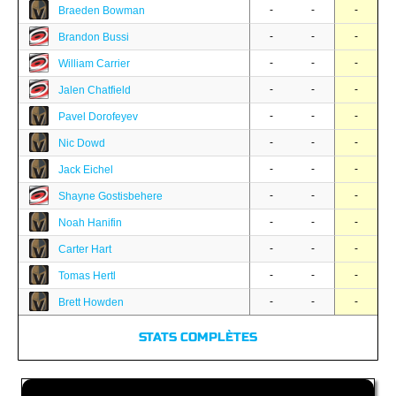
-
-
-
Braeden Bowman
-
-
-
Brandon Bussi
-
-
-
William Carrier
-
-
-
Jalen Chatfield
-
-
-
Pavel Dorofeyev
-
-
-
Nic Dowd
-
-
-
Jack Eichel
-
-
-
Shayne Gostisbehere
-
-
-
Noah Hanifin
-
-
-
Carter Hart
-
-
-
Tomas Hertl
-
-
-
Brett Howden
STATS COMPLÈTES