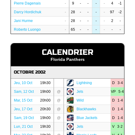
Pierre Dagenais
-
9
-
-
-
-
4
-1
Darcy Hordichuk
-
28
-
-
-
-
97
-2
Jani Hurme
-
28
-
-
-
-
2
-
Roberto Luongo
-
65
-
-
-
-
-
-
CALENDRIER
Florida Panthers
OCTOBRE 2002
Jeu, 10 Oct
19h30
Lightning
D 3·4
Sam, 12 Oct
19h00
@
Jets
VP 5·4
Mar, 15 Oct
20h00
@
Wild
D 1·4
Jeu, 17 Oct
20h30
@
Blackhawks
D 1·4
Sam, 19 Oct
19h00
@
Blue Jackets
D 1·4
Lun, 21 Oct
19h30
Jets
V 3·2