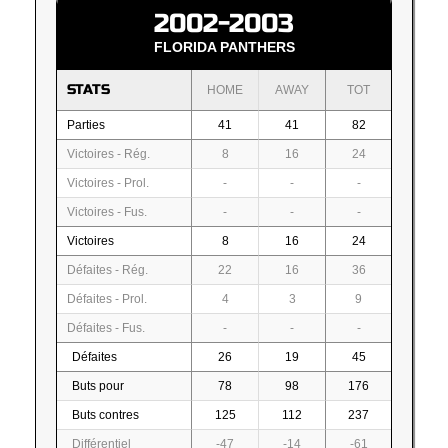
2002-2003
FLORIDA PANTHERS
STATS
HOME
AWAY
TOT
Parties
41
41
82
Victoires - Rég.
8
16
24
Victoires - Prol.
-
-
-
Victoires - Fus.
-
-
-
Victoires
8
16
24
Défaites - Rég.
22
16
36
Défaites - Prol.
4
3
9
Défaites - Fus.
-
-
-
Défaites
26
19
45
Buts pour
78
98
176
Buts contres
125
112
237
Différentiel
-47
-14
-61