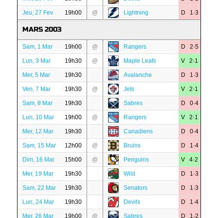
Jeu, 27 Fev
19h00
@
Lightning
D 1·3
MARS 2003
Sam, 1 Mar
19h00
@
Rangers
D 2·5
Lun, 3 Mar
19h30
@
Maple Leafs
V 2·1
Mer, 5 Mar
19h30
Avalanche
D 1·3
Ven, 7 Mar
19h30
@
Jets
V 2·1
Sam, 8 Mar
19h30
Sabres
D 0·4
Lun, 10 Mar
19h00
@
Rangers
V 2·1
Mer, 12 Mar
19h30
Canadiens
D 0·4
Sam, 15 Mar
12h00
@
Bruins
D 1·4
Dim, 16 Mar
15h00
@
Penguins
V 4·2
Mer, 19 Mar
19h30
Wild
D 1·3
Sam, 22 Mar
19h30
Senators
D 1·3
Lun, 24 Mar
19h30
Devils
D 1·4
Mer, 26 Mar
19h00
@
Sabres
D 1·2