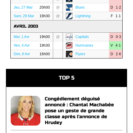
Jeu, 27 Mar
20h00
@
Blues
D 1·2
Sam, 29 Mar
19h30
@
Lightning
F 1·1
AVRIL 2003
Mar, 1 Avr
19h00
@
Capitals
D 0·3
Ven, 4 Avr
19h30
Hurricanes
V 4·1
Dim, 6 Avr
16h00
Flyers
D 2·6
TOP 5
Congédiement déguisé
annoncé : Chantal Machabée
pose un geste de grande
classe après l'annonce de
Hrudey