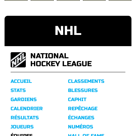
NHL
NATIONAL
HOCKEY LEAGUE
ACCUEIL
CLASSEMENTS
STATS
BLESSURES
GARDIENS
CAPHIT
CALENDRIER
REPÊCHAGE
RÉSULTATS
ÉCHANGES
JOUEURS
NUMÉROS
ÉQUIPES
HALL OF FAME