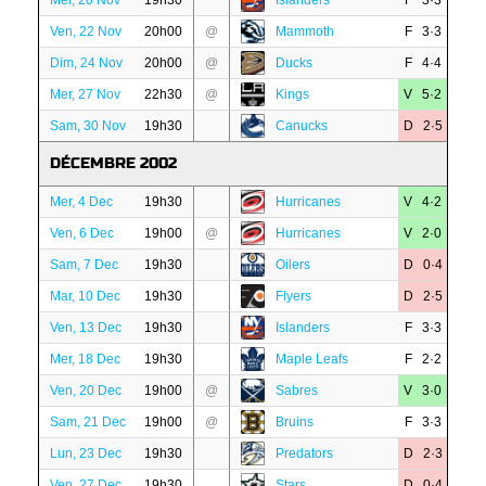
Mer, 20 Nov
19h30
Islanders
F 3·3
Ven, 22 Nov
20h00
@
Mammoth
F 3·3
Dim, 24 Nov
20h00
@
Ducks
F 4·4
Mer, 27 Nov
22h30
@
Kings
V 5·2
Sam, 30 Nov
19h30
Canucks
D 2·5
DÉCEMBRE 2002
Mer, 4 Dec
19h30
Hurricanes
V 4·2
Ven, 6 Dec
19h00
@
Hurricanes
V 2·0
Sam, 7 Dec
19h30
Oilers
D 0·4
Mar, 10 Dec
19h30
Flyers
D 2·5
Ven, 13 Dec
19h30
Islanders
F 3·3
Mer, 18 Dec
19h30
Maple Leafs
F 2·2
Ven, 20 Dec
19h00
@
Sabres
V 3·0
Sam, 21 Dec
19h00
@
Bruins
F 3·3
Lun, 23 Dec
19h30
Predators
D 2·3
Ven, 27 Dec
19h30
Stars
D 0·4