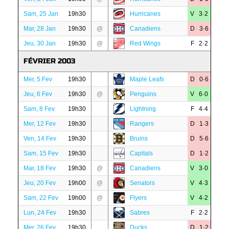
Sam, 25 Jan
19h30
Hurricanes
V 3·2
Mar, 28 Jan
19h30
@
Canadiens
D 3·6
Jeu, 30 Jan
19h30
@
Red Wings
F 2·2
FÉVRIER 2003
Mer, 5 Fev
19h30
Maple Leafs
D 0·6
Jeu, 6 Fev
19h30
@
Penguins
V 6·0
Sam, 8 Fev
19h30
Lightning
F 4·4
Mer, 12 Fev
19h30
Rangers
D 1·3
Ven, 14 Fev
19h30
Bruins
D 5·6
Sam, 15 Fev
19h30
Capitals
D 1·2
Mar, 18 Fev
19h30
@
Canadiens
V 3·0
Jeu, 20 Fev
19h00
@
Senators
V 4·3
Sam, 22 Fev
19h00
@
Flyers
V 4·2
Lun, 24 Fev
19h30
Sabres
F 2·2
Mer, 26 Fev
19h30
Ducks
D 1·2