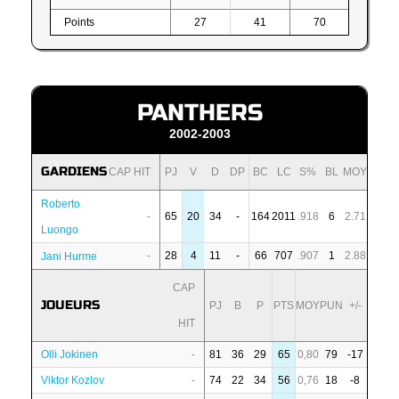
Points
27
41
70
PANTHERS
2002-2003
GARDIENS
CAP HIT
PJ
V
D
DP
BC
LC
S%
BL
MOY
Roberto
-
65
20
34
-
164
2011
.918
6
2.71
Luongo
-
28
4
11
-
66
707
.907
1
2.88
Jani Hurme
CAP
JOUEURS
PJ
B
P
PTS
MOY
PUN
+/-
HIT
Olli Jokinen
-
81
36
29
65
0,80
79
-17
Viktor Kozlov
-
74
22
34
56
0,76
18
-8