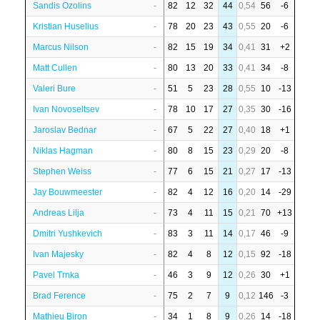
Sandis Ozolins
-
82
12
32
44
0,54
56
-6
Kristian Huselius
-
78
20
23
43
0,55
20
-6
Marcus Nilson
-
82
15
19
34
0,41
31
+2
Matt Cullen
-
80
13
20
33
0,41
34
-8
Valeri Bure
-
51
5
23
28
0,55
10
-13
Ivan Novoseltsev
-
78
10
17
27
0,35
30
-16
Jaroslav Bednar
-
67
5
22
27
0,40
18
+1
Niklas Hagman
-
80
8
15
23
0,29
20
-8
Stephen Weiss
-
77
6
15
21
0,27
17
-13
Jay Bouwmeester
-
82
4
12
16
0,20
14
-29
Andreas Lilja
-
73
4
11
15
0,21
70
+13
Dmitri Yushkevich
-
83
3
11
14
0,17
46
-9
Ivan Majesky
-
82
4
8
12
0,15
92
-18
Pavel Trnka
-
46
3
9
12
0,26
30
+1
Brad Ference
-
75
2
7
9
0,12
146
-3
Mathieu Biron
-
34
1
8
9
0,26
14
-18