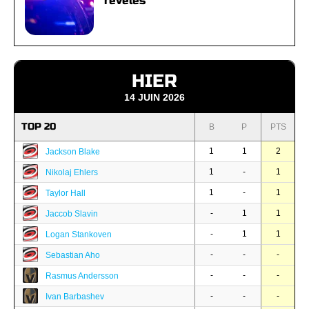
révélés
HIER
14 JUIN 2026
TOP 20
B
P
PTS
1
1
2
Jackson Blake
1
-
1
Nikolaj Ehlers
1
-
1
Taylor Hall
-
1
1
Jaccob Slavin
-
1
1
Logan Stankoven
-
-
-
Sebastian Aho
-
-
-
Rasmus Andersson
-
-
-
Ivan Barbashev