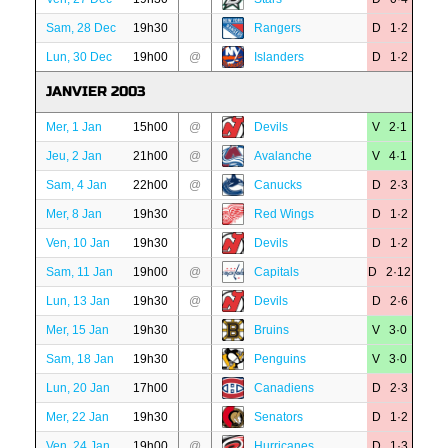
Sam, 28 Dec
19h30
Rangers
D 1·2
Lun, 30 Dec
19h00
@
Islanders
D 1·2
JANVIER 2003
Mer, 1 Jan
15h00
@
Devils
V 2·1
Jeu, 2 Jan
21h00
@
Avalanche
V 4·1
Sam, 4 Jan
22h00
@
Canucks
D 2·3
Mer, 8 Jan
19h30
Red Wings
D 1·2
Ven, 10 Jan
19h30
Devils
D 1·2
Sam, 11 Jan
19h00
@
Capitals
D 2·12
Lun, 13 Jan
19h30
@
Devils
D 2·6
Mer, 15 Jan
19h30
Bruins
V 3·0
Sam, 18 Jan
19h30
Penguins
V 3·0
Lun, 20 Jan
17h00
Canadiens
D 2·3
Mer, 22 Jan
19h30
Senators
D 1·2
Ven, 24 Jan
19h00
@
Hurricanes
D 1·3