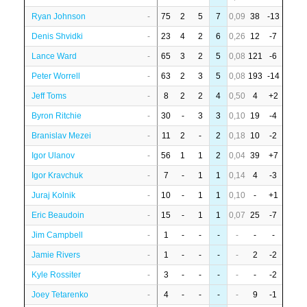
Ryan Johnson
-
75
2
5
7
0,09
38
-13
Denis Shvidki
-
23
4
2
6
0,26
12
-7
Lance Ward
-
65
3
2
5
0,08
121
-6
Peter Worrell
-
63
2
3
5
0,08
193
-14
Jeff Toms
-
8
2
2
4
0,50
4
+2
Byron Ritchie
-
30
-
3
3
0,10
19
-4
Branislav Mezei
-
11
2
-
2
0,18
10
-2
Igor Ulanov
-
56
1
1
2
0,04
39
+7
Igor Kravchuk
-
7
-
1
1
0,14
4
-3
Juraj Kolnik
-
10
-
1
1
0,10
-
+1
Eric Beaudoin
-
15
-
1
1
0,07
25
-7
Jim Campbell
-
1
-
-
-
-
-
-
Jamie Rivers
-
1
-
-
-
-
2
-2
Kyle Rossiter
-
3
-
-
-
-
-
-2
Joey Tetarenko
-
4
-
-
-
-
9
-1