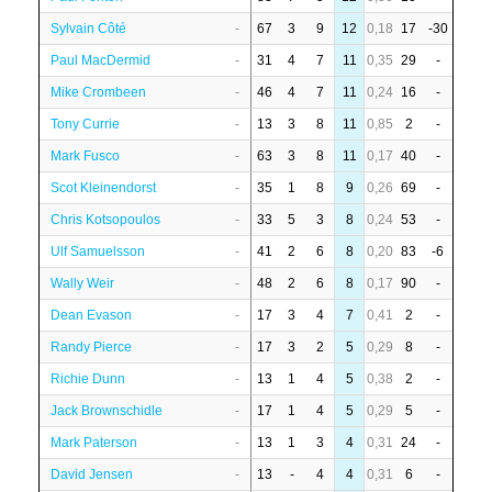
Sylvain Côté
-
67
3
9
12
0,18
17
-30
Paul MacDermid
-
31
4
7
11
0,35
29
-
Mike Crombeen
-
46
4
7
11
0,24
16
-
Tony Currie
-
13
3
8
11
0,85
2
-
Mark Fusco
-
63
3
8
11
0,17
40
-
Scot Kleinendorst
-
35
1
8
9
0,26
69
-
Chris Kotsopoulos
-
33
5
3
8
0,24
53
-
Ulf Samuelsson
-
41
2
6
8
0,20
83
-6
Wally Weir
-
48
2
6
8
0,17
90
-
Dean Evason
-
17
3
4
7
0,41
2
-
Randy Pierce
-
17
3
2
5
0,29
8
-
Richie Dunn
-
13
1
4
5
0,38
2
-
Jack Brownschidle
-
17
1
4
5
0,29
5
-
Mark Paterson
-
13
1
3
4
0,31
24
-
David Jensen
-
13
-
4
4
0,31
6
-