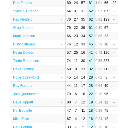
Ron Francis
-
80
24
57
81
1,01
66
-23
Sylvain Turgeon
-
64
31
31
62
0,97
67
-
Ray Neufeld
-
76
27
35
62
0,82
129
-
Greg Malone
-
76
22
39
61
0,80
67
-
Mark Johnson
-
66
23
34
57
0,86
23
-
Risto Siltanen
-
76
12
33
45
0,59
30
-
Kevin Dineen
-
57
25
16
41
0,72
120
-
Torrie Robertson
-
74
11
30
41
0,55
337
-
Dave Lumley
-
60
9
23
32
0,53
111
-
Robert Crawford
-
45
14
14
28
0,62
8
-
Ray Ferraro
-
44
11
17
28
0,64
40
-
Joel Quenneville
-
79
6
16
22
0,28
96
-
Dave Tippett
-
80
7
12
19
0,24
12
-
Pat Boutette
-
47
7
11
18
0,38
75
-
Mike Zuke
-
67
4
12
16
0,24
12
-
Paul Fenton
-
33
7
5
12
0,36
10
-