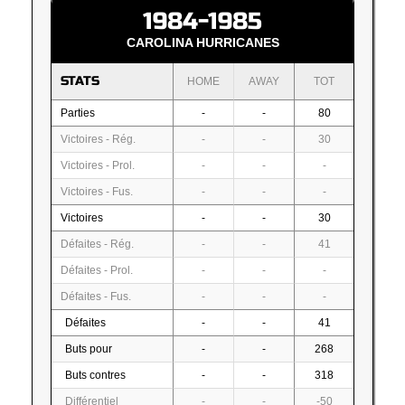
1984-1985
CAROLINA HURRICANES
STATS
HOME
AWAY
TOT
Parties
-
-
80
Victoires - Rég.
-
-
30
Victoires - Prol.
-
-
-
Victoires - Fus.
-
-
-
Victoires
-
-
30
Défaites - Rég.
-
-
41
Défaites - Prol.
-
-
-
Défaites - Fus.
-
-
-
Défaites
-
-
41
Buts pour
-
-
268
Buts contres
-
-
318
Différentiel
-
-
-50