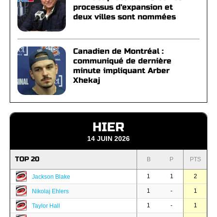
processus d'expansion et
deux villes sont nommées
Canadien de Montréal :
communiqué de dernière
minute impliquant Arber
Xhekaj
HIER
14 JUIN 2026
TOP 20
B
P
PTS
1
1
2
Jackson Blake
1
-
1
Nikolaj Ehlers
1
-
1
Taylor Hall