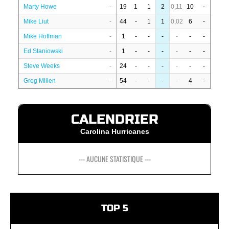
Marty Howe
-
19
1
1
2
0,11
10
-
Mike Liut
-
44
-
1
1
0,02
6
-
Mike Hoffman
-
1
-
-
-
-
-
-
Ed Staniowski
-
1
-
-
-
-
-
-
Steve Weeks
-
24
-
-
-
-
-
-
Greg Millen
-
54
-
-
-
-
4
-
CALENDRIER
Carolina Hurricanes
--- AUCUNE STATISTIQUE ---
TOP 5