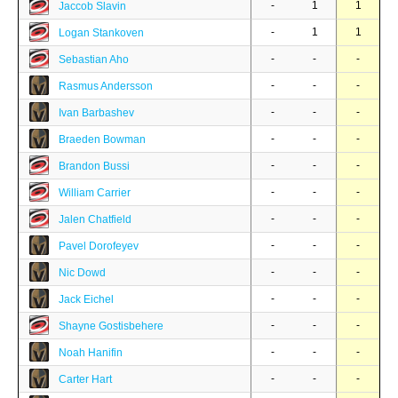
-
1
1
Jaccob Slavin
-
1
1
Logan Stankoven
-
-
-
Sebastian Aho
-
-
-
Rasmus Andersson
-
-
-
Ivan Barbashev
-
-
-
Braeden Bowman
-
-
-
Brandon Bussi
-
-
-
William Carrier
-
-
-
Jalen Chatfield
-
-
-
Pavel Dorofeyev
-
-
-
Nic Dowd
-
-
-
Jack Eichel
-
-
-
Shayne Gostisbehere
-
-
-
Noah Hanifin
-
-
-
Carter Hart