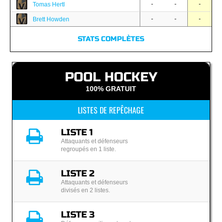
-
-
-
Tomas Hertl
-
-
-
Brett Howden
STATS COMPLÈTES
POOL HOCKEY
100% GRATUIT
LISTES DE REPÊCHAGE
LISTE 1
Attaquants et défenseurs
regroupés en 1 liste.
LISTE 2
Attaquants et défenseurs
divisés en 2 listes.
LISTE 3