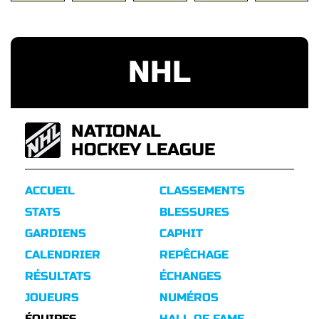
NHL
NATIONAL
HOCKEY LEAGUE
ACCUEIL
CLASSEMENTS
STATS
BLESSURES
GARDIENS
CAPHIT
CALENDRIER
REPÊCHAGE
RÉSULTATS
ÉCHANGES
JOUEURS
NUMÉROS
ÉQUIPES
HALL OF FAME