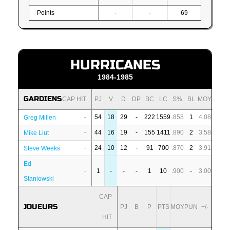
Points
-
-
69
HURRICANES
1984-1985
GARDIENS
CAP HIT
PJ
V
D
DP
BC
LC
S%
BL
MOY
-
54
18
29
-
222
1559
.858
1
4.08
Greg Millen
-
44
16
19
-
155
1411
.890
2
3.58
Mike Liut
-
24
10
12
-
91
700
.870
2
3.91
Steve Weeks
Ed
-
1
-
-
-
1
10
.900
-
3.00
Staniowski
CAP
JOUEURS
PJ
B
P
PTS
MOY
PUN
+/-
HIT