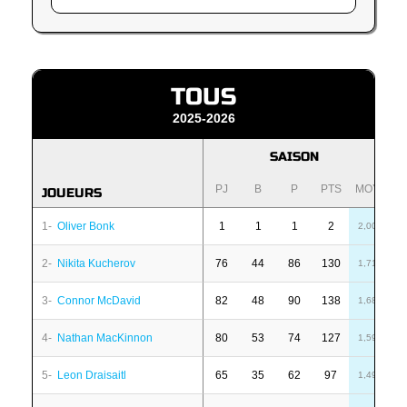
TOUS
2025-2026
SAISON
PJ
B
P
PTS
MOY
P
JOUEURS
1-
Oliver Bonk
1
1
1
2
1
2,00
2-
Nikita Kucherov
76
44
86
130
7
1,71
3-
Connor McDavid
82
48
90
138
6
1,68
4-
Nathan MacKinnon
80
53
74
127
1
1,59
5-
Leon Draisaitl
65
35
62
97
6
1,49