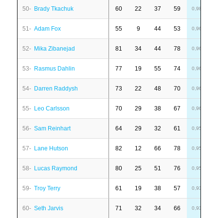
50-
Brady Tkachuk
60
22
37
59
4
0,98
51-
Adam Fox
55
9
44
53
-
0,96
52-
Mika Zibanejad
81
34
44
78
-
0,96
53-
Rasmus Dahlin
77
19
55
74
1
0,96
54-
Darren Raddysh
73
22
48
70
7
0,96
55-
Leo Carlsson
70
29
38
67
1
0,96
56-
Sam Reinhart
64
29
32
61
-
0,95
57-
Lane Hutson
82
12
66
78
1
0,95
58-
Lucas Raymond
80
25
51
76
-
0,95
59-
Troy Terry
61
19
38
57
1
0,93
60-
Seth Jarvis
71
32
34
66
1
0,93