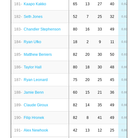
181-
Kaapo Kakko
65
13
27
40
-
0,62
182-
Seth Jones
52
7
25
32
-
0,62
183-
Chandler Stephenson
80
16
33
49
-
0,61
184-
Ryan Ufko
18
2
9
11
-
0,61
185-
Matthew Beniers
82
20
30
50
-
0,61
186-
Taylor Hall
80
18
30
48
1
0,60
187-
Ryan Leonard
75
20
25
45
-
0,60
188-
Jamie Benn
60
15
21
36
6
0,60
189-
Claude Giroux
82
14
35
49
4
0,60
190-
Filip Hronek
82
8
41
49
-
0,60
191-
Alex Newhook
42
13
12
25
1
0,60