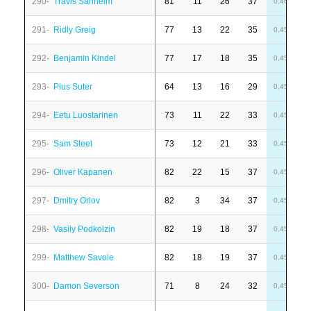
290-
Travis Sanheim
81
11
26
37
1
0,46
291-
Ridly Greig
77
13
22
35
4
0,45
292-
Benjamin Kindel
77
17
18
35
6
0,45
293-
Pius Suter
64
13
16
29
-
0,45
294-
Eetu Luostarinen
73
11
22
33
-
0,45
295-
Sam Steel
73
12
21
33
6
0,45
296-
Oliver Kapanen
82
22
15
37
7
0,45
297-
Dmitry Orlov
82
3
34
37
-
0,45
298-
Vasily Podkolzin
82
19
18
37
6
0,45
299-
Matthew Savoie
82
18
19
37
6
0,45
300-
Damon Severson
71
8
24
32
-
0,45