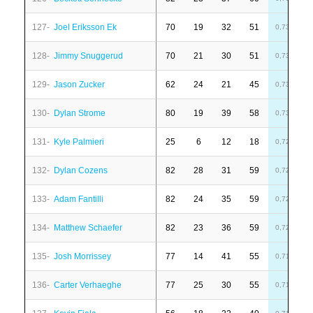
127-
Joel Eriksson Ek
70
19
32
51
6
0,73
128-
Jimmy Snuggerud
70
21
30
51
-
0,73
129-
Jason Zucker
62
24
21
45
1
0,73
130-
Dylan Strome
80
19
39
58
-
0,73
131-
Kyle Palmieri
25
6
12
18
-
0,72
132-
Dylan Cozens
82
28
31
59
4
0,72
133-
Adam Fantilli
82
24
35
59
-
0,72
134-
Matthew Schaefer
82
23
36
59
-
0,72
135-
Josh Morrissey
77
14
41
55
-
0,71
136-
Carter Verhaeghe
77
25
30
55
-
0,71