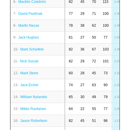
6-
Macklin Celebrini
82
45
70
115
-
1,40
7-
David Pastrnak
77
29
71
100
6
1,30
8-
Martin Necas
78
38
62
100
1
1,28
9-
Jack Hughes
61
27
50
77
-
1,26
10-
Mark Scheifele
82
36
67
103
-
1,26
11-
Nick Suzuki
82
29
72
101
1
1,23
12-
Mark Stone
60
28
45
73
1
1,22
13-
Jack Eichel
74
27
63
90
2
1,22
14-
William Nylander
65
30
49
79
-
1,22
15-
Mikko Rantanen
64
22
55
77
6
1,20
16-
Jason Robertson
82
45
51
96
6
1,17