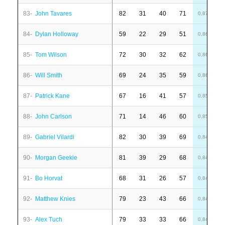
83-
John Tavares
82
31
40
71
-
0,87
84-
Dylan Holloway
59
22
29
51
-
0,86
85-
Tom Wilson
72
30
32
62
-
0,86
86-
Will Smith
69
24
35
59
-
0,86
87-
Patrick Kane
67
16
41
57
-
0,85
88-
John Carlson
71
14
46
60
1
0,85
89-
Gabriel Vilardi
82
30
39
69
-
0,84
90-
Morgan Geekie
81
39
29
68
6
0,84
91-
Bo Horvat
68
31
26
57
-
0,84
92-
Matthew Knies
79
23
43
66
-
0,84
93-
Alex Tuch
79
33
33
66
1
0,84