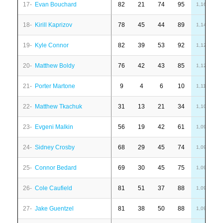
17-
Evan Bouchard
82
21
74
95
6
1,16
18-
Kirill Kaprizov
78
45
44
89
1
1,14
19-
Kyle Connor
82
39
53
92
-
1,12
20-
Matthew Boldy
76
42
43
85
1
1,12
21-
Porter Martone
9
4
6
10
1
1,11
22-
Matthew Tkachuk
31
13
21
34
-
1,10
23-
Evgeni Malkin
56
19
42
61
6
1,09
24-
Sidney Crosby
68
29
45
74
6
1,09
25-
Connor Bedard
69
30
45
75
-
1,09
26-
Cole Caufield
81
51
37
88
1
1,09
27-
Jake Guentzel
81
38
50
88
7
1,09