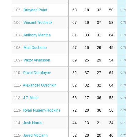
105-
Brayden Point
63
18
32
50
7
0,79
106-
Vincent Trocheck
67
16
37
53
-
0,79
107-
Anthony Mantha
81
33
31
64
6
0,79
108-
Matt Duchene
57
16
29
45
6
0,79
109-
Viktor Arvidsson
69
25
29
54
4
0,78
110-
Pavel Dorofeyev
82
37
27
64
2
0,78
111-
Alexander Ovechkin
82
32
32
64
-
0,78
112-
J.T. Miller
68
17
36
53
-
0,78
113-
Ryan Nugent-Hopkins
72
20
36
56
6
0,78
114-
Josh Norris
44
13
21
34
1
0,77
115-
Jared McCann
52
20
20
40
-
0,77