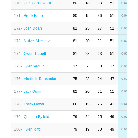
170-
Christian Dvorak
80
18
33
51
1
0,64
171-
Brock Faber
80
15
36
51
1
0,64
172-
Josh Doan
82
25
27
52
1
0,63
173-
Matvei Michkov
81
20
31
51
8
0,63
174-
Owen Tippett
81
28
23
51
6
0,63
175-
Tyler Seguin
27
7
10
17
-
0,63
176-
Vladimir Tarasenko
75
23
24
47
1
0,63
177-
Jack Quinn
82
20
31
51
1
0,62
178-
Frank Nazar
66
15
26
41
-
0,62
179-
Quinton Byfield
79
24
25
49
4
0,62
180-
Tyler Toffoli
79
19
30
49
-
0,62