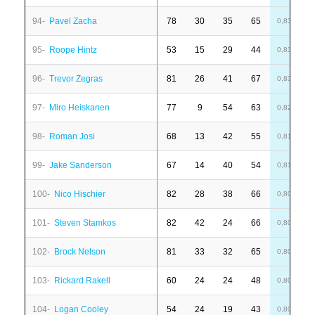
94-
Pavel Zacha
78
30
35
65
6
0,83
95-
Roope Hintz
53
15
29
44
-
0,83
96-
Trevor Zegras
81
26
41
67
1
0,83
97-
Miro Heiskanen
77
9
54
63
6
0,82
98-
Roman Josi
68
13
42
55
-
0,81
99-
Jake Sanderson
67
14
40
54
3
0,81
100-
Nico Hischier
82
28
38
66
-
0,80
101-
Steven Stamkos
82
42
24
66
-
0,80
102-
Brock Nelson
81
33
32
65
1
0,80
103-
Rickard Rakell
60
24
24
48
6
0,80
104-
Logan Cooley
54
24
19
43
6
0,80