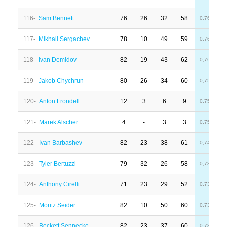
116-
Sam Bennett
76
26
32
58
-
0,76
117-
Mikhail Sergachev
78
10
49
59
6
0,76
118-
Ivan Demidov
82
19
43
62
1
0,76
119-
Jakob Chychrun
80
26
34
60
-
0,75
120-
Anton Frondell
12
3
6
9
-
0,75
121-
Marek Alscher
4
-
3
3
-
0,75
122-
Ivan Barbashev
82
23
38
61
2
0,74
123-
Tyler Bertuzzi
79
32
26
58
-
0,73
124-
Anthony Cirelli
71
23
29
52
7
0,73
125-
Moritz Seider
82
10
50
60
-
0,73
126-
Beckett Sennecke
82
23
37
60
1
0,73