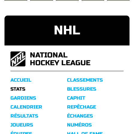
NHL
NATIONAL
HOCKEY LEAGUE
ACCUEIL
CLASSEMENTS
STATS
BLESSURES
GARDIENS
CAPHIT
CALENDRIER
REPÊCHAGE
RÉSULTATS
ÉCHANGES
JOUEURS
NUMÉROS
ÉQUIPES
HALL OF FAME