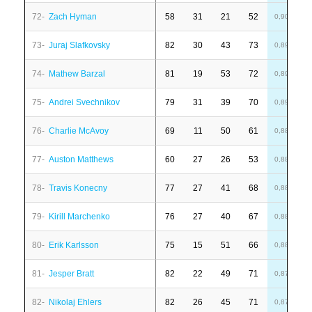
72-
Zach Hyman
58
31
21
52
6
0,90
73-
Juraj Slafkovsky
82
30
43
73
1
0,89
74-
Mathew Barzal
81
19
53
72
-
0,89
75-
Andrei Svechnikov
79
31
39
70
1
0,89
76-
Charlie McAvoy
69
11
50
61
6
0,88
77-
Auston Matthews
60
27
26
53
-
0,88
78-
Travis Konecny
77
27
41
68
1
0,88
79-
Kirill Marchenko
76
27
40
67
-
0,88
80-
Erik Karlsson
75
15
51
66
6
0,88
81-
Jesper Bratt
82
22
49
71
-
0,87
82-
Nikolaj Ehlers
82
26
45
71
1
0,87