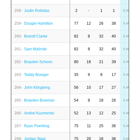
258-
Justin Robidas
2
-
1
1
-
0,50
259-
Dougie Hamilton
77
12
26
38
-
0,49
260-
Brandt Clarke
82
8
32
40
4
0,49
261-
Sam Malinski
82
8
32
40
1
0,49
262-
Brayden Schenn
80
18
21
39
-
0,49
263-
Teddy Blueger
35
9
8
17
-
0,49
264-
John Klingberg
56
10
17
27
-
0,48
265-
Braeden Bowman
54
8
18
26
1
0,48
266-
Andrei Kuzmenko
52
13
12
25
1
0,48
267-
Ryan Poehling
75
11
25
36
1
0,48
268-
Jordan Staal
75
20
16
36
1
0,48