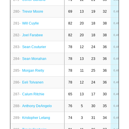
280-
Trevor Moore
69
13
19
32
4
0,46
281-
Will Cuylle
82
20
18
38
-
0,46
282-
Joel Farabee
82
20
18
38
-
0,46
283-
Sean Couturier
78
12
24
36
1
0,46
284-
Sean Monahan
78
13
23
36
-
0,46
285-
Morgan Rielly
78
11
25
36
-
0,46
286-
Eeli Tolvanen
78
12
24
36
-
0,46
287-
Calum Ritchie
65
13
17
30
-
0,46
288-
Anthony DeAngelo
76
5
30
35
-
0,46
289-
Kristopher Letang
74
3
31
34
6
0,46