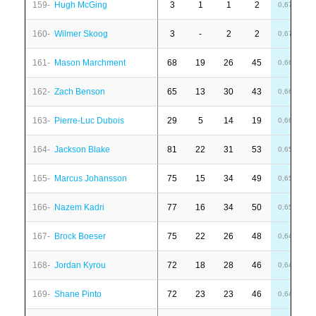
159-
Hugh McGing
3
1
1
2
-
0,67
160-
Wilmer Skoog
3
-
2
2
-
0,67
161-
Mason Marchment
68
19
26
45
-
0,66
162-
Zach Benson
65
13
30
43
1
0,66
163-
Pierre-Luc Dubois
29
5
14
19
-
0,66
164-
Jackson Blake
81
22
31
53
1
0,65
165-
Marcus Johansson
75
15
34
49
1
0,65
166-
Nazem Kadri
77
16
34
50
1
0,65
167-
Brock Boeser
75
22
26
48
-
0,64
168-
Jordan Kyrou
72
18
28
46
-
0,64
169-
Shane Pinto
72
23
23
46
4
0,64