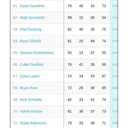
61-
Dylan Guenther
79
40
33
73
6
0,92
62-
Mats Zuccarello
59
15
39
54
8
0,92
63-
Filip Forsberg
82
40
35
75
-
0,91
64-
Ryan O'Reilly
81
25
49
74
-
0,91
65-
Shayne Gostisbehere
55
13
37
50
1
0,91
66-
Cutter Gauthier
76
41
28
69
1
0,91
67-
Dylan Larkin
74
34
33
67
-
0,91
68-
Bryan Rust
72
29
36
65
6
0,90
69-
Nick Schmaltz
82
33
41
74
6
0,90
70-
Adrian Kempe
81
36
37
73
4
0,90
71-
Drake Batherson
79
33
38
71
4
0,90