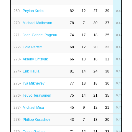
269-
Peyton Krebs
82
12
27
39
1
0,48
270-
Michael Matheson
78
7
30
37
1
0,47
271-
Jean-Gabriel Pageau
74
17
18
35
-
0,47
272-
Cole Perfetti
68
12
20
32
-
0,47
273-
Arseny Gritsyuk
66
13
18
31
-
0,47
274-
Erik Haula
81
14
24
38
-
0,47
275-
Ilya Mikheyev
77
18
18
36
-
0,47
276-
Teuvo Teravainen
75
14
21
35
-
0,47
277-
Michael Misa
45
9
12
21
-
0,47
278-
Philipp Kurashev
43
7
13
20
-
0,47
279-
Conor Garland
71
12
21
33
-
0,46