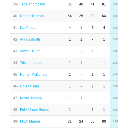
39-
Tage Thompson
81
40
41
81
1
1,00
40-
Robert Thomas
64
25
39
64
-
1,00
41-
Ilya Protas
4
1
3
4
-
1,00
42-
Angus Booth
1
1
-
1
-
1,00
43-
Victor Eklund
1
-
1
1
-
1,00
44-
Tristan Luneau
1
1
-
1
-
1,00
45-
Hunter McDonald
1
-
1
1
-
1,00
46-
Cole O'Hara
1
-
1
1
-
1,00
47-
Kevin Rooney
1
1
-
1
-
1,00
48-
Felix Unger Sorum
1
-
1
1
-
1,00
49-
Mitch Marner
81
24
56
80
2
0,99