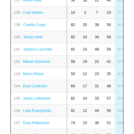
137-
Kevin Fiala
56
18
22
40
-
0,71
138-
Cole Hutson
14
3
7
10
-
0,71
139-
Charlie Coyle
82
20
38
58
-
0,71
140-
Tomas Hertl
82
24
34
58
2
0,71
141-
Jackson Lacombe
82
10
48
58
1
0,71
142-
Mikael Granlund
58
19
22
41
1
0,71
143-
Marco Rossi
50
12
23
35
-
0,70
144-
Elias Lindholm
69
17
31
48
6
0,70
145-
Alexis Lafreniere
82
24
33
57
-
0,70
146-
Luke Evangelista
81
12
44
56
-
0,69
147-
Elias Pettersson
74
15
36
51
-
0,69