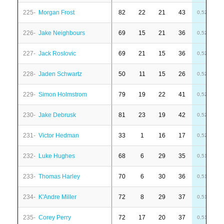
225-
Morgan Frost
82
22
21
43
-
0,52
226-
Jake Neighbours
69
15
21
36
-
0,52
227-
Jack Roslovic
69
21
15
36
6
0,52
228-
Jaden Schwartz
50
11
15
26
-
0,52
229-
Simon Holmstrom
79
19
22
41
-
0,52
230-
Jake Debrusk
81
23
19
42
-
0,52
231-
Victor Hedman
33
1
16
17
-
0,52
232-
Luke Hughes
68
6
29
35
-
0,51
233-
Thomas Harley
70
6
30
36
6
0,51
234-
K'Andre Miller
72
8
29
37
1
0,51
235-
Corey Perry
72
17
20
37
7
0,51