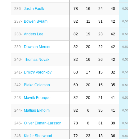
236-
Justin Faulk
78
16
24
40
-
0,51
237-
Bowen Byram
82
11
31
42
1
0,51
238-
Anders Lee
82
19
23
42
-
0,51
239-
Dawson Mercer
82
20
22
42
-
0,51
240-
Thomas Novak
82
16
26
42
6
0,51
241-
Dmitry Voronkov
63
17
15
32
-
0,51
242-
Blake Coleman
69
20
15
35
-
0,51
243-
Mavrik Bourque
82
20
21
41
6
0,50
244-
Mattias Ekholm
82
6
35
41
6
0,50
245-
Oliver Ekman-Larsson
78
8
31
39
-
0,50
246-
Kiefer Sherwood
72
23
13
36
-
0,50