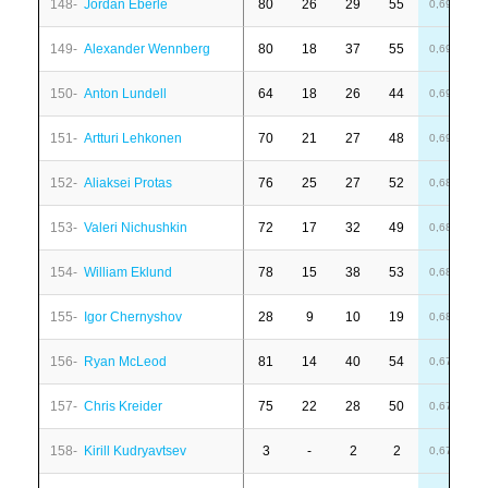
148-
Jordan Eberle
80
26
29
55
-
0,69
149-
Alexander Wennberg
80
18
37
55
-
0,69
150-
Anton Lundell
64
18
26
44
-
0,69
151-
Artturi Lehkonen
70
21
27
48
1
0,69
152-
Aliaksei Protas
76
25
27
52
-
0,68
153-
Valeri Nichushkin
72
17
32
49
1
0,68
154-
William Eklund
78
15
38
53
-
0,68
155-
Igor Chernyshov
28
9
10
19
-
0,68
156-
Ryan McLeod
81
14
40
54
1
0,67
157-
Chris Kreider
75
22
28
50
1
0,67
158-
Kirill Kudryavtsev
3
-
2
2
-
0,67