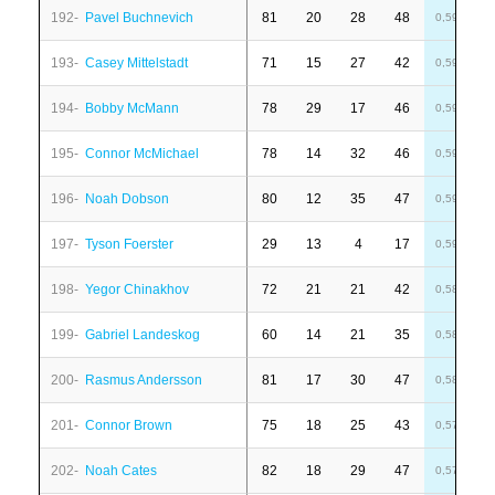
192-
Pavel Buchnevich
81
20
28
48
-
0,59
193-
Casey Mittelstadt
71
15
27
42
6
0,59
194-
Bobby McMann
78
29
17
46
-
0,59
195-
Connor McMichael
78
14
32
46
-
0,59
196-
Noah Dobson
80
12
35
47
1
0,59
197-
Tyson Foerster
29
13
4
17
1
0,59
198-
Yegor Chinakhov
72
21
21
42
6
0,58
199-
Gabriel Landeskog
60
14
21
35
1
0,58
200-
Rasmus Andersson
81
17
30
47
2
0,58
201-
Connor Brown
75
18
25
43
-
0,57
202-
Noah Cates
82
18
29
47
8
0,57