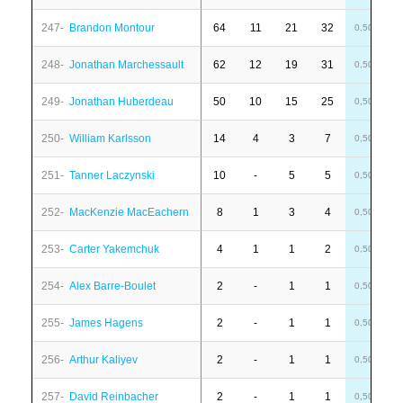
247-
Brandon Montour
64
11
21
32
-
0,50
248-
Jonathan Marchessault
62
12
19
31
-
0,50
249-
Jonathan Huberdeau
50
10
15
25
-
0,50
250-
William Karlsson
14
4
3
7
1
0,50
251-
Tanner Laczynski
10
-
5
5
-
0,50
252-
MacKenzie MacEachern
8
1
3
4
-
0,50
253-
Carter Yakemchuk
4
1
1
2
1
0,50
254-
Alex Barre-Boulet
2
-
1
1
-
0,50
255-
James Hagens
2
-
1
1
3
0,50
256-
Arthur Kaliyev
2
-
1
1
-
0,50
257-
David Reinbacher
2
-
1
1
-
0,50