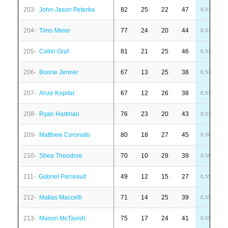
203-
John-Jason Peterka
82
25
22
47
6
0,57
204-
Timo Meier
77
24
20
44
-
0,57
205-
Collin Graf
81
21
25
46
-
0,57
206-
Boone Jenner
67
13
25
38
-
0,57
207-
Anze Kopitar
67
12
26
38
4
0,57
208-
Ryan Hartman
76
23
20
43
1
0,57
209-
Matthew Coronato
80
18
27
45
-
0,56
210-
Shea Theodore
70
10
29
39
2
0,56
211-
Gabriel Perreault
49
12
15
27
-
0,55
212-
Matias Maccelli
71
14
25
39
-
0,55
213-
Mason McTavish
75
17
24
41
1
0,55