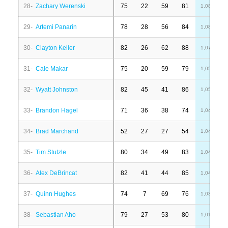
28-
Zachary Werenski
75
22
59
81
-
1,08
29-
Artemi Panarin
78
28
56
84
4
1,08
30-
Clayton Keller
82
26
62
88
6
1,07
31-
Cale Makar
75
20
59
79
1
1,05
32-
Wyatt Johnston
82
45
41
86
6
1,05
33-
Brandon Hagel
71
36
38
74
7
1,04
34-
Brad Marchand
52
27
27
54
-
1,04
35-
Tim Stutzle
80
34
49
83
4
1,04
36-
Alex DeBrincat
82
41
44
85
-
1,04
37-
Quinn Hughes
74
7
69
76
1
1,03
38-
Sebastian Aho
79
27
53
80
1
1,01