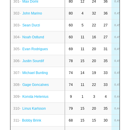
301-
Max Domi
80
12
24
36
-
0,45
302-
John Marino
80
4
32
36
6
0,45
303-
Sean Durzi
60
5
22
27
6
0,45
304-
Noah Ostlund
60
11
16
27
3
0,45
305-
Evan Rodrigues
69
11
20
31
-
0,45
306-
Justin Sourdif
78
15
20
35
-
0,45
307-
Michael Bunting
74
14
19
33
1
0,45
308-
Gage Goncalves
74
11
22
33
7
0,45
309-
Konsta Helenius
9
1
3
4
4
0,44
310-
Linus Karlsson
79
15
20
35
-
0,44
311-
Bobby Brink
68
15
15
30
4
0,44