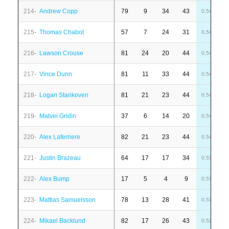
214-
Andrew Copp
79
9
34
43
-
0,54
215-
Thomas Chabot
57
7
24
31
4
0,54
216-
Lawson Crouse
81
24
20
44
6
0,54
217-
Vince Dunn
81
11
33
44
-
0,54
218-
Logan Stankoven
81
21
23
44
1
0,54
219-
Matvei Gridin
37
6
14
20
-
0,54
220-
Alex Laferriere
82
21
23
44
4
0,54
221-
Justin Brazeau
64
17
17
34
1
0,53
222-
Alex Bump
17
5
4
9
6
0,53
223-
Mattias Samuelsson
78
13
28
41
1
0,53
224-
Mikael Backlund
82
17
26
43
-
0,52