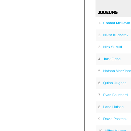
JOUEURS
1-
Connor McDavid
2-
Nikita Kucherov
3-
Nick Suzuki
4-
Jack Eichel
5-
Nathan MacKinn
6-
Quinn Hughes
7-
Evan Bouchard
8-
Lane Hutson
9-
David Pastrnak