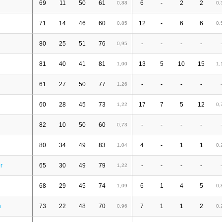
69
11
50
61
6
-
2
2
0,88
0,
71
14
46
60
12
-
6
6
0,85
0,
d
80
25
51
76
-
-
-
-
0,95
-
81
40
41
81
13
5
10
15
1,00
1,
61
27
50
77
-
-
-
-
1,26
-
60
28
45
73
17
7
5
12
1,22
0,
82
10
50
60
-
-
-
-
0,73
-
80
34
49
83
4
-
1
1
1,04
0,
r
65
30
49
79
-
-
-
-
1,22
-
68
29
45
74
6
1
4
5
1,09
0,
h
73
22
48
70
7
1
1
2
0,96
0,