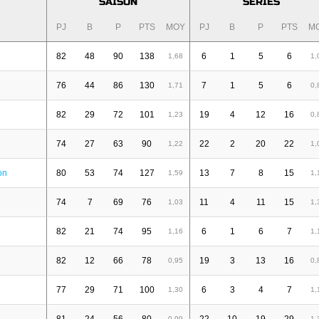
SAISON
SÉRIES
PJ
B
P
PTS
MOY
PJ
B
P
PTS
M
82
48
90
138
6
1
5
6
1,68
1,
76
44
86
130
7
1
5
6
1,71
0,
82
29
72
101
19
4
12
16
1,23
0,
74
27
63
90
22
2
20
22
1,22
1,
on
80
53
74
127
13
7
8
15
1,59
1,
74
7
69
76
11
4
11
15
1,03
1,
82
21
74
95
6
1
6
7
1,16
1,
82
12
66
78
19
3
13
16
0,95
0,
77
29
71
100
6
3
4
7
1,30
1,
0,99
1,