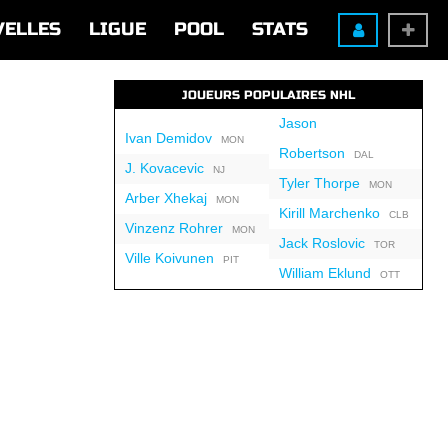
VELLES
LIGUE
POOL
STATS
JOUEURS POPULAIRES NHL
Jason
Ivan Demidov
MON
Robertson
DAL
J. Kovacevic
NJ
Tyler Thorpe
MON
Arber Xhekaj
MON
Kirill Marchenko
CLB
Vinzenz Rohrer
MON
Jack Roslovic
TOR
Ville Koivunen
PIT
William Eklund
OTT