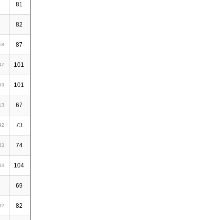
81
25
49
74
0,91
82
22
49
71
0,87
87
49
49
98
18
1,13
101
22
49
71
47
0,70
101
36
49
85
63
0,84
67
17
46
63
13
0,94
73
22
46
68
92
0,93
74
16
46
62
63
0,84
104
29
46
75
64
0,72
69
30
45
75
1,09
82
33
45
78
92
0,95