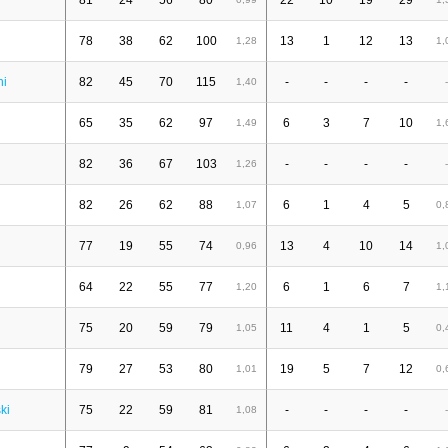
81
24
56
80
22
10
19
29
78
38
62
100
13
1
12
13
1,28
1,
ni
82
45
70
115
-
-
-
-
1,40
-
65
35
62
97
6
3
7
10
1,49
1,
82
36
67
103
-
-
-
-
1,26
-
82
26
62
88
6
1
4
5
1,07
0,
77
19
55
74
13
4
10
14
0,96
1,
n
64
22
55
77
6
1
6
7
1,20
1,
75
20
59
79
11
4
1
5
1,05
0,
79
27
53
80
19
5
7
12
1,01
0,
ki
75
22
59
81
-
-
-
-
1,08
-