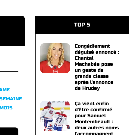
TOP 5
Congédiement
déguisé annoncé :
Chantal
Machabée pose
un geste de
grande classe
après l'annonce
de Hrudey
FAME
 SEMAINE
Ça vient enfin
 MOIS
d'être confirmé
pour Samuel
Montembeault :
deux autres noms
l'accompagnent