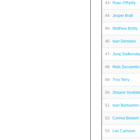
43-
Ryan O'Reilly
44-
Jesper Bratt
45-
Matthew Boldy
46-
Ivan Demidov
47-
Juraj Slafkovsky
48-
Mats Zuccarello
49-
Troy Terry
50-
Shayne Gostisb
51-
Ivan Barbashev
52-
Connor Bedard
53-
Leo Carlsson