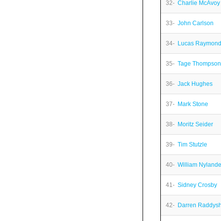
32-
Charlie McAvoy
33-
John Carlson
34-
Lucas Raymon
35-
Tage Thompson
36-
Jack Hughes
37-
Mark Stone
38-
Moritz Seider
39-
Tim Stutzle
40-
William Nylande
41-
Sidney Crosby
42-
Darren Raddys