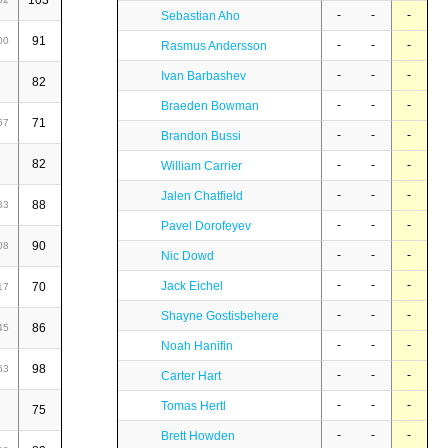
103
34
75
109
-
-
-
Sebastian Aho
91
39
74
113
00
1,24
-
-
-
Rasmus Andersson
-
-
-
Ivan Barbashev
82
45
70
115
1,40
-
-
-
Braeden Bowman
71
38
69
107
67
1,51
-
-
-
Brandon Bussi
82
36
67
103
1,26
-
-
-
William Carrier
-
-
-
Jalen Chatfield
88
27
66
93
83
1,06
-
-
-
Pavel Dorofeyev
90
23
65
88
08
0,98
-
-
-
Nic Dowd
-
-
-
Jack Eichel
70
23
61
84
17
1,20
-
-
-
Shayne Gostisbehere
86
24
60
84
45
0,98
-
-
-
Noah Hanifin
98
32
60
92
63
0,94
-
-
-
Carter Hart
-
-
-
Tomas Hertl
75
22
59
81
1,08
-
-
-
Brett Howden