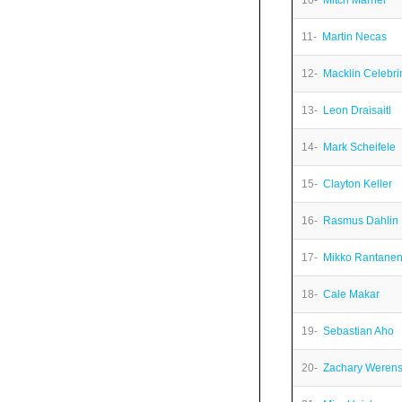
10-
Mitch Marner
11-
Martin Necas
12-
Macklin Celebri
13-
Leon Draisaitl
14-
Mark Scheifele
15-
Clayton Keller
16-
Rasmus Dahlin
17-
Mikko Rantane
18-
Cale Makar
19-
Sebastian Aho
20-
Zachary Werens