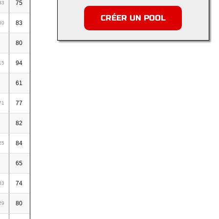
75
11
52
63
33
0,84
CRÉER UN POOL
83
14
52
66
50
0,80
80
25
51
76
0,95
94
45
51
96
15
1,02
61
27
50
77
1,26
77
35
50
85
71
1,10
82
10
50
60
0,73
84
34
50
84
25
1,00
65
30
49
79
1,22
74
30
49
79
83
1,07
80
23
49
72
29
0,90