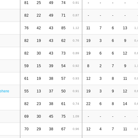
81
25
49
74
-
-
-
-
0,91
-
82
22
49
71
-
-
-
-
0,87
-
76
42
43
85
11
7
6
13
1,12
1,
82
19
43
62
19
3
6
9
0,76
0,
82
30
43
73
19
6
6
12
0,89
0,
59
15
39
54
8
2
7
9
0,92
1,
61
19
38
57
12
3
8
11
0,93
0,
ehere
55
13
37
50
19
3
9
12
0,91
0,
82
23
38
61
22
6
8
14
0,74
0,
69
30
45
75
-
-
-
-
1,09
-
70
29
38
67
12
4
7
11
0,96
0,