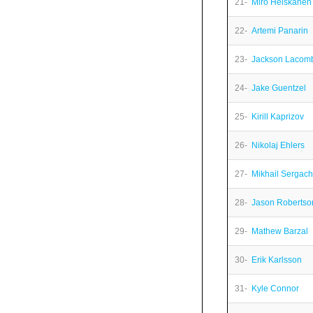
21-
Miro Heiskanen
22-
Artemi Panarin
23-
Jackson Lacom
24-
Jake Guentzel
25-
Kirill Kaprizov
26-
Nikolaj Ehlers
27-
Mikhail Sergac
28-
Jason Robertso
29-
Mathew Barzal
30-
Erik Karlsson
31-
Kyle Connor