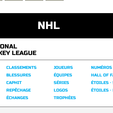
NHL
IONAL
KEY LEAGUE
CLASSEMENTS
JOUEURS
NUMÉROS
BLESSURES
ÉQUIPES
HALL OF 
CAPHIT
SÉRIES
ÉTOILES ·
REPÊCHAGE
LOGOS
ÉTOILES ·
ÉCHANGES
TROPHÉES