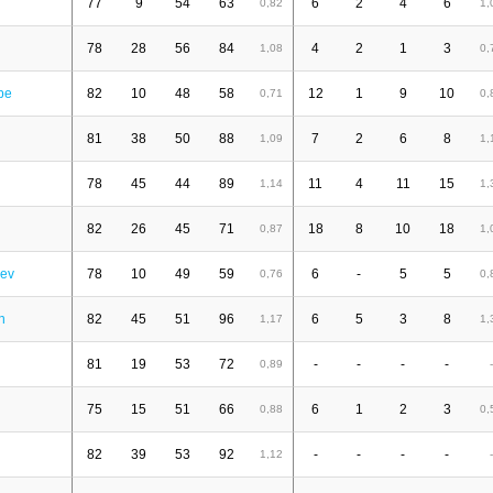
77
9
54
63
6
2
4
6
0,82
1,
78
28
56
84
4
2
1
3
1,08
0,
be
82
10
48
58
12
1
9
10
0,71
0,
81
38
50
88
7
2
6
8
1,09
1,
78
45
44
89
11
4
11
15
1,14
1,
82
26
45
71
18
8
10
18
0,87
1,
hev
78
10
49
59
6
-
5
5
0,76
0,
n
82
45
51
96
6
5
3
8
1,17
1,
81
19
53
72
-
-
-
-
0,89
-
75
15
51
66
6
1
2
3
0,88
0,
82
39
53
92
-
-
-
-
1,12
-