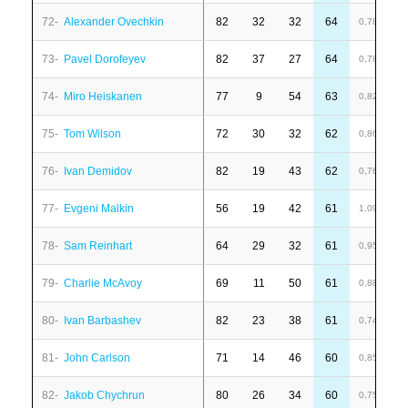
72-
Alexander Ovechkin
82
32
32
64
-
0,78
73-
Pavel Dorofeyev
82
37
27
64
2
0,78
74-
Miro Heiskanen
77
9
54
63
6
0,82
75-
Tom Wilson
72
30
32
62
-
0,86
76-
Ivan Demidov
82
19
43
62
1
0,76
77-
Evgeni Malkin
56
19
42
61
6
1,09
78-
Sam Reinhart
64
29
32
61
-
0,95
79-
Charlie McAvoy
69
11
50
61
6
0,88
80-
Ivan Barbashev
82
23
38
61
2
0,74
81-
John Carlson
71
14
46
60
1
0,85
82-
Jakob Chychrun
80
26
34
60
-
0,75