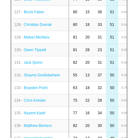
127-
Brock Faber
80
15
36
51
1
0,64
128-
Christian Dvorak
80
18
33
51
1
0,64
129-
Matvei Michkov
81
20
31
51
8
0,63
130-
Owen Tippett
81
28
23
51
6
0,63
131-
Jack Quinn
82
20
31
51
1
0,62
132-
Shayne Gostisbehere
55
13
37
50
1
0,91
133-
Brayden Point
63
18
32
50
7
0,79
134-
Chris Kreider
75
22
28
50
1
0,67
135-
Nazem Kadri
77
16
34
50
1
0,65
136-
Matthew Beniers
82
20
30
50
-
0,61