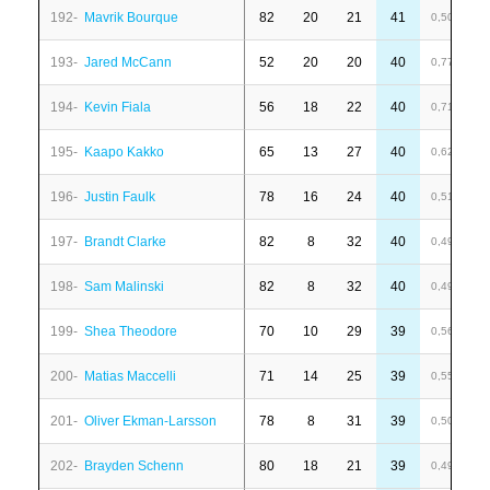
192-
Mavrik Bourque
82
20
21
41
6
0,50
193-
Jared McCann
52
20
20
40
-
0,77
194-
Kevin Fiala
56
18
22
40
-
0,71
195-
Kaapo Kakko
65
13
27
40
-
0,62
196-
Justin Faulk
78
16
24
40
-
0,51
197-
Brandt Clarke
82
8
32
40
4
0,49
198-
Sam Malinski
82
8
32
40
1
0,49
199-
Shea Theodore
70
10
29
39
2
0,56
200-
Matias Maccelli
71
14
25
39
-
0,55
201-
Oliver Ekman-Larsson
78
8
31
39
-
0,50
202-
Brayden Schenn
80
18
21
39
-
0,49