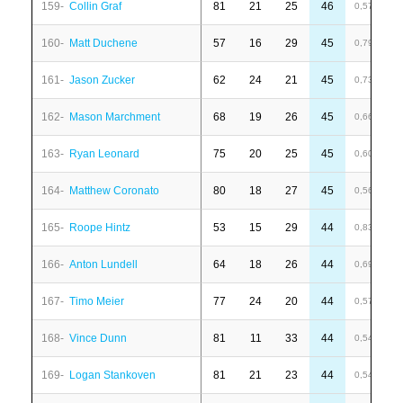
159-
Collin Graf
81
21
25
46
-
0,57
160-
Matt Duchene
57
16
29
45
6
0,79
161-
Jason Zucker
62
24
21
45
1
0,73
162-
Mason Marchment
68
19
26
45
-
0,66
163-
Ryan Leonard
75
20
25
45
-
0,60
164-
Matthew Coronato
80
18
27
45
-
0,56
165-
Roope Hintz
53
15
29
44
-
0,83
166-
Anton Lundell
64
18
26
44
-
0,69
167-
Timo Meier
77
24
20
44
-
0,57
168-
Vince Dunn
81
11
33
44
-
0,54
169-
Logan Stankoven
81
21
23
44
1
0,54