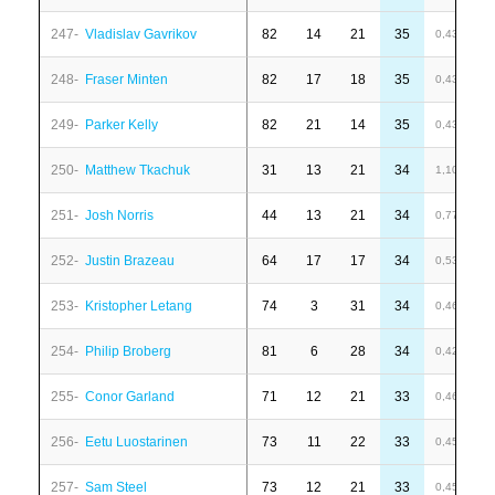
247-
Vladislav Gavrikov
82
14
21
35
-
0,43
248-
Fraser Minten
82
17
18
35
6
0,43
249-
Parker Kelly
82
21
14
35
1
0,43
250-
Matthew Tkachuk
31
13
21
34
-
1,10
251-
Josh Norris
44
13
21
34
1
0,77
252-
Justin Brazeau
64
17
17
34
1
0,53
253-
Kristopher Letang
74
3
31
34
6
0,46
254-
Philip Broberg
81
6
28
34
-
0,42
255-
Conor Garland
71
12
21
33
-
0,46
256-
Eetu Luostarinen
73
11
22
33
-
0,45
257-
Sam Steel
73
12
21
33
6
0,45