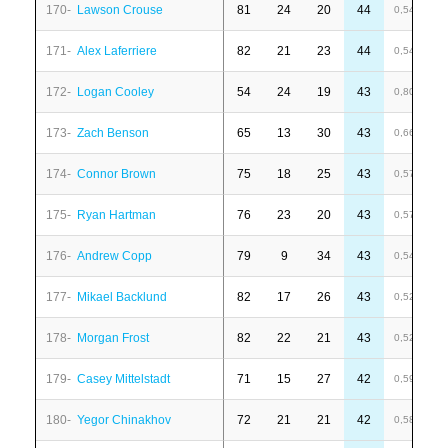
170-
Lawson Crouse
81
24
20
44
6
0,54
171-
Alex Laferriere
82
21
23
44
4
0,54
172-
Logan Cooley
54
24
19
43
6
0,80
173-
Zach Benson
65
13
30
43
1
0,66
174-
Connor Brown
75
18
25
43
-
0,57
175-
Ryan Hartman
76
23
20
43
1
0,57
176-
Andrew Copp
79
9
34
43
-
0,54
177-
Mikael Backlund
82
17
26
43
-
0,52
178-
Morgan Frost
82
22
21
43
-
0,52
179-
Casey Mittelstadt
71
15
27
42
6
0,59
180-
Yegor Chinakhov
72
21
21
42
6
0,58