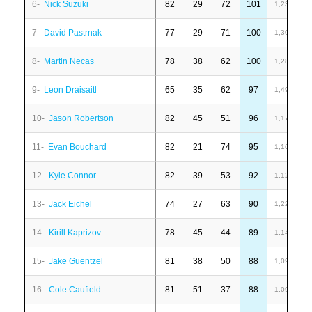
6-
Nick Suzuki
82
29
72
101
1
1,23
7-
David Pastrnak
77
29
71
100
6
1,30
8-
Martin Necas
78
38
62
100
1
1,28
9-
Leon Draisaitl
65
35
62
97
6
1,49
10-
Jason Robertson
82
45
51
96
6
1,17
11-
Evan Bouchard
82
21
74
95
6
1,16
12-
Kyle Connor
82
39
53
92
-
1,12
13-
Jack Eichel
74
27
63
90
2
1,22
14-
Kirill Kaprizov
78
45
44
89
1
1,14
15-
Jake Guentzel
81
38
50
88
7
1,09
16-
Cole Caufield
81
51
37
88
1
1,09