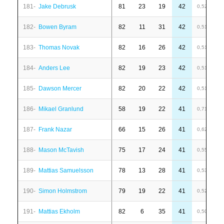
181-
Jake Debrusk
81
23
19
42
-
0,52
182-
Bowen Byram
82
11
31
42
1
0,51
183-
Thomas Novak
82
16
26
42
6
0,51
184-
Anders Lee
82
19
23
42
-
0,51
185-
Dawson Mercer
82
20
22
42
-
0,51
186-
Mikael Granlund
58
19
22
41
1
0,71
187-
Frank Nazar
66
15
26
41
-
0,62
188-
Mason McTavish
75
17
24
41
1
0,55
189-
Mattias Samuelsson
78
13
28
41
1
0,53
190-
Simon Holmstrom
79
19
22
41
-
0,52
191-
Mattias Ekholm
82
6
35
41
6
0,50