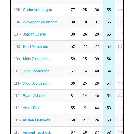
105-
Carter Verhaeghe
77
25
30
55
-
0,71
106-
Alexander Wennberg
80
18
37
55
-
0,69
107-
Jordan Eberle
80
26
29
55
-
0,69
108-
Brad Marchand
52
27
27
54
-
1,04
109-
Mats Zuccarello
59
15
39
54
8
0,92
110-
Jake Sanderson
67
14
40
54
3
0,81
111-
Viktor Arvidsson
69
25
29
54
4
0,78
112-
Ryan McLeod
81
14
40
54
1
0,67
113-
Adam Fox
55
9
44
53
-
0,96
114-
Auston Matthews
60
27
26
53
-
0,88
115-
Vincent Trocheck
67
16
37
53
-
0,79