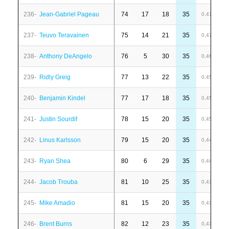
236-
Jean-Gabriel Pageau
74
17
18
35
-
0,47
237-
Teuvo Teravainen
75
14
21
35
-
0,47
238-
Anthony DeAngelo
76
5
30
35
-
0,46
239-
Ridly Greig
77
13
22
35
4
0,45
240-
Benjamin Kindel
77
17
18
35
6
0,45
241-
Justin Sourdif
78
15
20
35
-
0,45
242-
Linus Karlsson
79
15
20
35
-
0,44
243-
Ryan Shea
80
6
29
35
6
0,44
244-
Jacob Trouba
81
10
25
35
1
0,43
245-
Mike Amadio
81
15
20
35
4
0,43
246-
Brent Burns
82
12
23
35
1
0,43