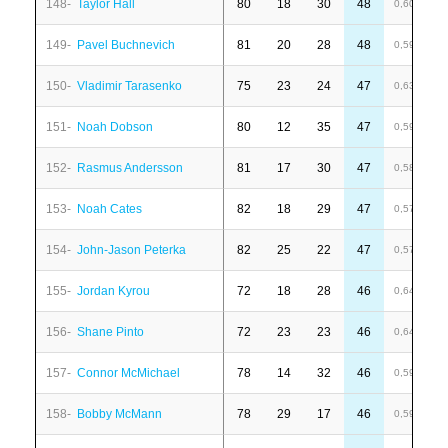
148-
Taylor Hall
80
18
30
48
1
0,60
149-
Pavel Buchnevich
81
20
28
48
-
0,59
150-
Vladimir Tarasenko
75
23
24
47
1
0,63
151-
Noah Dobson
80
12
35
47
1
0,59
152-
Rasmus Andersson
81
17
30
47
2
0,58
153-
Noah Cates
82
18
29
47
8
0,57
154-
John-Jason Peterka
82
25
22
47
6
0,57
155-
Jordan Kyrou
72
18
28
46
-
0,64
156-
Shane Pinto
72
23
23
46
4
0,64
157-
Connor McMichael
78
14
32
46
-
0,59
158-
Bobby McMann
78
29
17
46
-
0,59