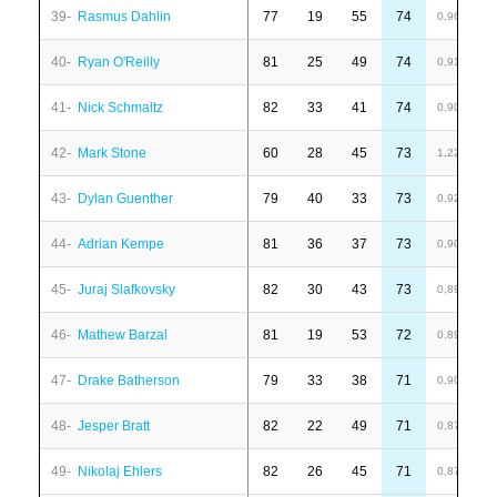
39-
Rasmus Dahlin
77
19
55
74
1
0,96
40-
Ryan O'Reilly
81
25
49
74
-
0,91
41-
Nick Schmaltz
82
33
41
74
6
0,90
42-
Mark Stone
60
28
45
73
1
1,22
43-
Dylan Guenther
79
40
33
73
6
0,92
44-
Adrian Kempe
81
36
37
73
4
0,90
45-
Juraj Slafkovsky
82
30
43
73
1
0,89
46-
Mathew Barzal
81
19
53
72
-
0,89
47-
Drake Batherson
79
33
38
71
4
0,90
48-
Jesper Bratt
82
22
49
71
-
0,87
49-
Nikolaj Ehlers
82
26
45
71
1
0,87