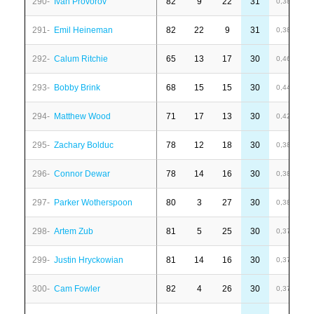
290-
Ivan Provorov
82
9
22
31
-
0,38
291-
Emil Heineman
82
22
9
31
-
0,38
292-
Calum Ritchie
65
13
17
30
-
0,46
293-
Bobby Brink
68
15
15
30
4
0,44
294-
Matthew Wood
71
17
13
30
-
0,42
295-
Zachary Bolduc
78
12
18
30
1
0,38
296-
Connor Dewar
78
14
16
30
6
0,38
297-
Parker Wotherspoon
80
3
27
30
6
0,38
298-
Artem Zub
81
5
25
30
1
0,37
299-
Justin Hryckowian
81
14
16
30
6
0,37
300-
Cam Fowler
82
4
26
30
-
0,37