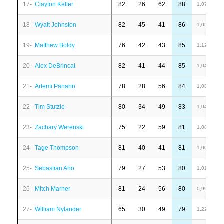
17-
Clayton Keller
82
26
62
88
6
1,07
18-
Wyatt Johnston
82
45
41
86
6
1,05
19-
Matthew Boldy
76
42
43
85
1
1,12
20-
Alex DeBrincat
82
41
44
85
-
1,04
21-
Artemi Panarin
78
28
56
84
4
1,08
22-
Tim Stutzle
80
34
49
83
4
1,04
23-
Zachary Werenski
75
22
59
81
-
1,08
24-
Tage Thompson
81
40
41
81
1
1,00
25-
Sebastian Aho
79
27
53
80
1
1,01
26-
Mitch Marner
81
24
56
80
2
0,99
27-
William Nylander
65
30
49
79
-
1,22