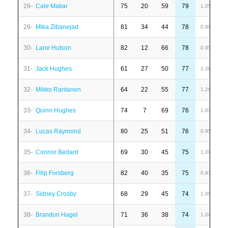
28-
Cale Makar
75
20
59
79
1
1,05
29-
Mika Zibanejad
81
34
44
78
-
0,96
30-
Lane Hutson
82
12
66
78
1
0,95
31-
Jack Hughes
61
27
50
77
-
1,26
32-
Mikko Rantanen
64
22
55
77
6
1,20
33-
Quinn Hughes
74
7
69
76
1
1,03
34-
Lucas Raymond
80
25
51
76
-
0,95
35-
Connor Bedard
69
30
45
75
-
1,09
36-
Filip Forsberg
82
40
35
75
-
0,91
37-
Sidney Crosby
68
29
45
74
6
1,09
38-
Brandon Hagel
71
36
38
74
7
1,04