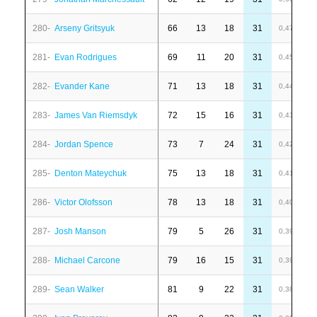
280-
Arseny Gritsyuk
66
13
18
31
-
0,47
281-
Evan Rodrigues
69
11
20
31
-
0,45
282-
Evander Kane
71
13
18
31
-
0,44
283-
James Van Riemsdyk
72
15
16
31
-
0,43
284-
Jordan Spence
73
7
24
31
4
0,42
285-
Denton Mateychuk
75
13
18
31
-
0,41
286-
Victor Olofsson
78
13
18
31
-
0,40
287-
Josh Manson
79
5
26
31
9
0,39
288-
Michael Carcone
79
16
15
31
6
0,39
289-
Sean Walker
81
9
22
31
1
0,38