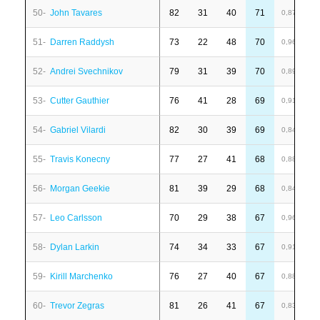
50-
John Tavares
82
31
40
71
-
0,87
51-
Darren Raddysh
73
22
48
70
7
0,96
52-
Andrei Svechnikov
79
31
39
70
1
0,89
53-
Cutter Gauthier
76
41
28
69
1
0,91
54-
Gabriel Vilardi
82
30
39
69
-
0,84
55-
Travis Konecny
77
27
41
68
1
0,88
56-
Morgan Geekie
81
39
29
68
6
0,84
57-
Leo Carlsson
70
29
38
67
1
0,96
58-
Dylan Larkin
74
34
33
67
-
0,91
59-
Kirill Marchenko
76
27
40
67
-
0,88
60-
Trevor Zegras
81
26
41
67
1
0,83