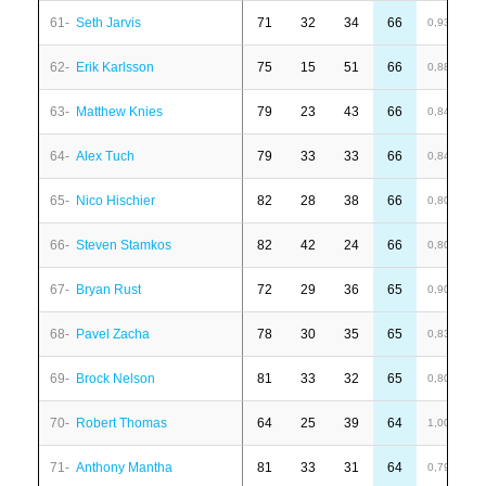
61-
Seth Jarvis
71
32
34
66
1
0,93
62-
Erik Karlsson
75
15
51
66
6
0,88
63-
Matthew Knies
79
23
43
66
-
0,84
64-
Alex Tuch
79
33
33
66
1
0,84
65-
Nico Hischier
82
28
38
66
-
0,80
66-
Steven Stamkos
82
42
24
66
-
0,80
67-
Bryan Rust
72
29
36
65
6
0,90
68-
Pavel Zacha
78
30
35
65
6
0,83
69-
Brock Nelson
81
33
32
65
1
0,80
70-
Robert Thomas
64
25
39
64
-
1,00
71-
Anthony Mantha
81
33
31
64
6
0,79