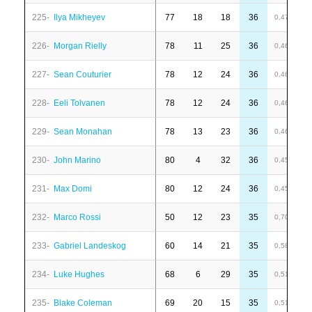
225-
Ilya Mikheyev
77
18
18
36
-
0,47
226-
Morgan Rielly
78
11
25
36
-
0,46
227-
Sean Couturier
78
12
24
36
1
0,46
228-
Eeli Tolvanen
78
12
24
36
-
0,46
229-
Sean Monahan
78
13
23
36
-
0,46
230-
John Marino
80
4
32
36
6
0,45
231-
Max Domi
80
12
24
36
-
0,45
232-
Marco Rossi
50
12
23
35
-
0,70
233-
Gabriel Landeskog
60
14
21
35
1
0,58
234-
Luke Hughes
68
6
29
35
-
0,51
235-
Blake Coleman
69
20
15
35
-
0,51