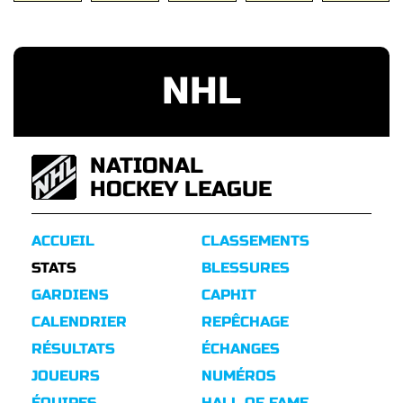
NHL
NATIONAL
HOCKEY LEAGUE
ACCUEIL
CLASSEMENTS
STATS
BLESSURES
GARDIENS
CAPHIT
CALENDRIER
REPÊCHAGE
RÉSULTATS
ÉCHANGES
JOUEURS
NUMÉROS
ÉQUIPES
HALL OF FAME