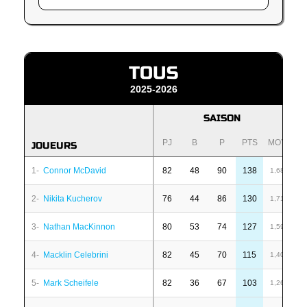
TOUS
2025-2026
SAISON
PJ
B
P
PTS
MOY
P
JOUEURS
1-
Connor McDavid
82
48
90
138
6
1,68
2-
Nikita Kucherov
76
44
86
130
7
1,71
3-
Nathan MacKinnon
80
53
74
127
1
1,59
4-
Macklin Celebrini
82
45
70
115
-
1,40
5-
Mark Scheifele
82
36
67
103
-
1,26