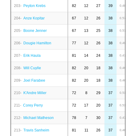
203-
Peyton Krebs
82
12
27
39
1
0,48
204-
Anze Kopitar
67
12
26
38
4
0,57
205-
Boone Jenner
67
13
25
38
-
0,57
206-
Dougie Hamilton
77
12
26
38
-
0,49
207-
Erik Haula
81
14
24
38
-
0,47
208-
Will Cuylle
82
20
18
38
-
0,46
209-
Joel Farabee
82
20
18
38
-
0,46
210-
K'Andre Miller
72
8
29
37
1
0,51
211-
Corey Perry
72
17
20
37
7
0,51
212-
Michael Matheson
78
7
30
37
1
0,47
213-
Travis Sanheim
81
11
26
37
1
0,46