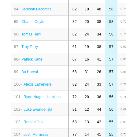
94-
Jackson Lacombe
82
10
48
58
1
0,71
95-
Charlie Coyle
82
20
38
58
-
0,71
96-
Tomas Hertl
82
24
34
58
2
0,71
97-
Troy Terry
61
19
38
57
1
0,93
98-
Patrick Kane
67
16
41
57
-
0,85
99-
Bo Horvat
68
31
26
57
-
0,84
100-
Alexis Lafreniere
82
24
33
57
-
0,70
101-
Ryan Nugent-Hopkins
72
20
36
56
6
0,78
102-
Luke Evangelista
81
12
44
56
-
0,69
103-
Roman Josi
68
13
42
55
-
0,81
104-
Josh Morrissey
77
14
41
55
-
0,71