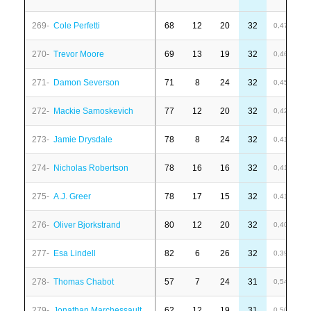
269-
Cole Perfetti
68
12
20
32
-
0,47
270-
Trevor Moore
69
13
19
32
4
0,46
271-
Damon Severson
71
8
24
32
-
0,45
272-
Mackie Samoskevich
77
12
20
32
-
0,42
273-
Jamie Drysdale
78
8
24
32
1
0,41
274-
Nicholas Robertson
78
16
16
32
-
0,41
275-
A.J. Greer
78
17
15
32
-
0,41
276-
Oliver Bjorkstrand
80
12
20
32
4
0,40
277-
Esa Lindell
82
6
26
32
6
0,39
278-
Thomas Chabot
57
7
24
31
4
0,54
279-
Jonathan Marchessault
62
12
19
31
-
0,50