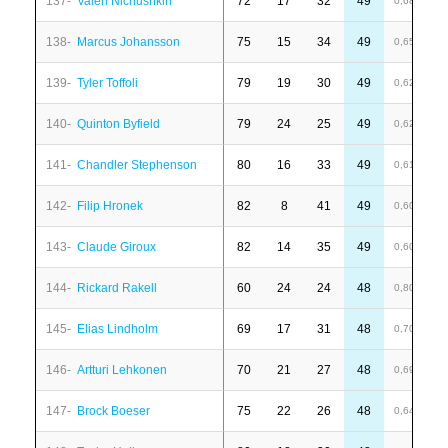
137-
Valeri Nichushkin
72
17
32
49
1
0,68
138-
Marcus Johansson
75
15
34
49
1
0,65
139-
Tyler Toffoli
79
19
30
49
-
0,62
140-
Quinton Byfield
79
24
25
49
4
0,62
141-
Chandler Stephenson
80
16
33
49
-
0,61
142-
Filip Hronek
82
8
41
49
-
0,60
143-
Claude Giroux
82
14
35
49
4
0,60
144-
Rickard Rakell
60
24
24
48
6
0,80
145-
Elias Lindholm
69
17
31
48
6
0,70
146-
Artturi Lehkonen
70
21
27
48
1
0,69
147-
Brock Boeser
75
22
26
48
-
0,64