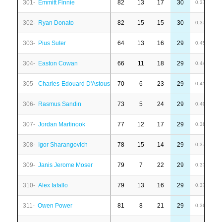
301-
Emmitt Finnie
82
13
17
30
-
0,37
302-
Ryan Donato
82
15
15
30
-
0,37
303-
Pius Suter
64
13
16
29
-
0,45
304-
Easton Cowan
66
11
18
29
-
0,44
305-
Charles-Edouard D'Astous
70
6
23
29
3
0,41
306-
Rasmus Sandin
73
5
24
29
-
0,40
307-
Jordan Martinook
77
12
17
29
1
0,38
308-
Igor Sharangovich
78
15
14
29
-
0,37
309-
Janis Jerome Moser
79
7
22
29
7
0,37
310-
Alex Iafallo
79
13
16
29
-
0,37
311-
Owen Power
81
8
21
29
1
0,36