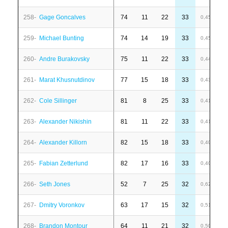
258-
Gage Goncalves
74
11
22
33
7
0,45
259-
Michael Bunting
74
14
19
33
1
0,45
260-
Andre Burakovsky
75
11
22
33
-
0,44
261-
Marat Khusnutdinov
77
15
18
33
6
0,43
262-
Cole Sillinger
81
8
25
33
-
0,41
263-
Alexander Nikishin
81
11
22
33
1
0,41
264-
Alexander Killorn
82
15
18
33
1
0,40
265-
Fabian Zetterlund
82
17
16
33
4
0,40
266-
Seth Jones
52
7
25
32
-
0,62
267-
Dmitry Voronkov
63
17
15
32
-
0,51
268-
Brandon Montour
64
11
21
32
-
0,50