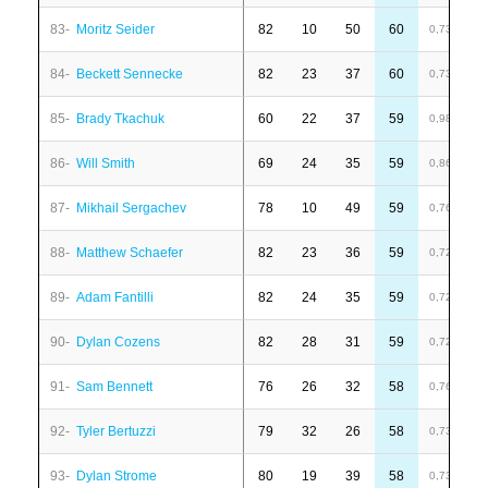
83-
Moritz Seider
82
10
50
60
-
0,73
84-
Beckett Sennecke
82
23
37
60
1
0,73
85-
Brady Tkachuk
60
22
37
59
4
0,98
86-
Will Smith
69
24
35
59
-
0,86
87-
Mikhail Sergachev
78
10
49
59
6
0,76
88-
Matthew Schaefer
82
23
36
59
-
0,72
89-
Adam Fantilli
82
24
35
59
-
0,72
90-
Dylan Cozens
82
28
31
59
4
0,72
91-
Sam Bennett
76
26
32
58
-
0,76
92-
Tyler Bertuzzi
79
32
26
58
-
0,73
93-
Dylan Strome
80
19
39
58
-
0,73