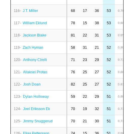
116-
J.T. Miller
68
17
36
53
-
0,78
117-
William Eklund
78
15
38
53
-
0,68
118-
Jackson Blake
81
22
31
53
1
0,65
119-
Zach Hyman
58
31
21
52
6
0,90
120-
Anthony Cirelli
71
23
29
52
7
0,73
121-
Aliaksei Protas
76
25
27
52
-
0,68
122-
Josh Doan
82
25
27
52
1
0,63
123-
Dylan Holloway
59
22
29
51
-
0,86
124-
Joel Eriksson Ek
70
19
32
51
6
0,73
125-
Jimmy Snuggerud
70
21
30
51
-
0,73
126-
Elias Pettersson
74
15
36
51
-
0,69