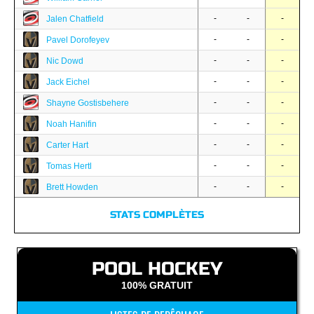
-
-
-
Jalen Chatfield
-
-
-
Pavel Dorofeyev
-
-
-
Nic Dowd
-
-
-
Jack Eichel
-
-
-
Shayne Gostisbehere
-
-
-
Noah Hanifin
-
-
-
Carter Hart
-
-
-
Tomas Hertl
-
-
-
Brett Howden
STATS COMPLÈTES
POOL HOCKEY
100% GRATUIT