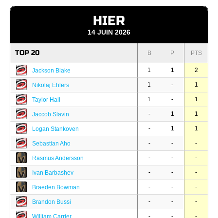
HIER
14 JUIN 2026
TOP 20
B
P
PTS
1
1
2
Jackson Blake
1
-
1
Nikolaj Ehlers
1
-
1
Taylor Hall
-
1
1
Jaccob Slavin
-
1
1
Logan Stankoven
-
-
-
Sebastian Aho
-
-
-
Rasmus Andersson
-
-
-
Ivan Barbashev
-
-
-
Braeden Bowman
-
-
-
Brandon Bussi
-
-
-
William Carrier