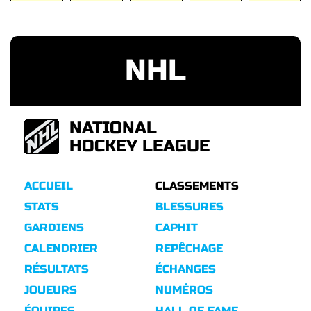
NHL
NATIONAL
HOCKEY LEAGUE
ACCUEIL
CLASSEMENTS
STATS
BLESSURES
GARDIENS
CAPHIT
CALENDRIER
REPÊCHAGE
RÉSULTATS
ÉCHANGES
JOUEURS
NUMÉROS
ÉQUIPES
HALL OF FAME