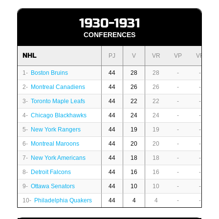
1930-1931
CONFERENCES
NHL
PJ
V
VR
VP
VF
1-
Boston Bruins
44
28
28
-
-
2-
Montreal Canadiens
44
26
26
-
-
3-
Toronto Maple Leafs
44
22
22
-
-
4-
Chicago Blackhawks
44
24
24
-
-
5-
New York Rangers
44
19
19
-
-
6-
Montreal Maroons
44
20
20
-
-
7-
New York Americans
44
18
18
-
-
8-
Detroit Falcons
44
16
16
-
-
9-
Ottawa Senators
44
10
10
-
-
10-
Philadelphia Quakers
44
4
4
-
-