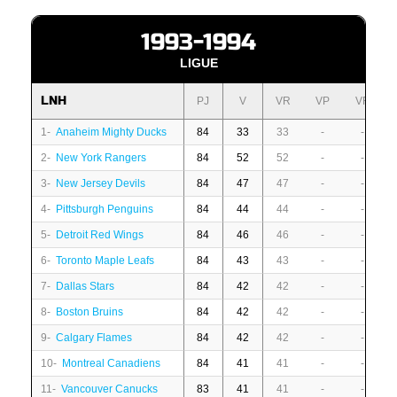
1993-1994
LIGUE
LNH
PJ
V
VR
VP
VF
1-
Anaheim Mighty Ducks
84
33
33
-
-
2-
New York Rangers
84
52
52
-
-
3-
New Jersey Devils
84
47
47
-
-
4-
Pittsburgh Penguins
84
44
44
-
-
5-
Detroit Red Wings
84
46
46
-
-
6-
Toronto Maple Leafs
84
43
43
-
-
7-
Dallas Stars
84
42
42
-
-
8-
Boston Bruins
84
42
42
-
-
9-
Calgary Flames
84
42
42
-
-
10-
Montreal Canadiens
84
41
41
-
-
11-
Vancouver Canucks
83
41
41
-
-