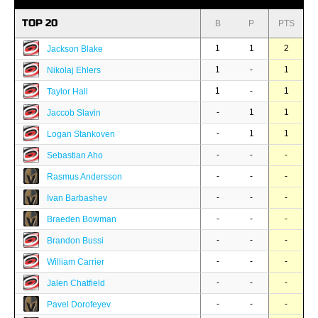
TOP 20
B
P
PTS
1
1
2
Jackson Blake
1
-
1
Nikolaj Ehlers
1
-
1
Taylor Hall
-
1
1
Jaccob Slavin
-
1
1
Logan Stankoven
-
-
-
Sebastian Aho
-
-
-
Rasmus Andersson
-
-
-
Ivan Barbashev
-
-
-
Braeden Bowman
-
-
-
Brandon Bussi
-
-
-
William Carrier
-
-
-
Jalen Chatfield
-
-
-
Pavel Dorofeyev