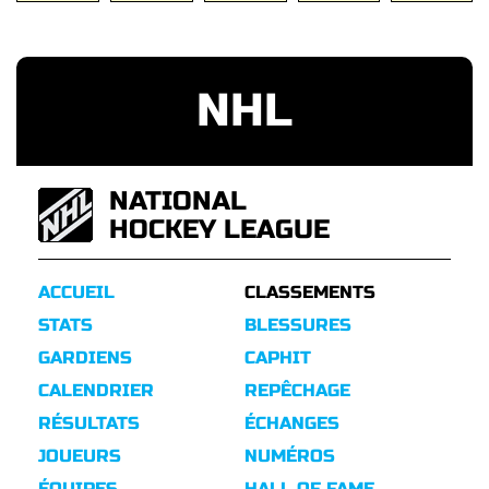
NHL
NATIONAL
HOCKEY LEAGUE
ACCUEIL
CLASSEMENTS
STATS
BLESSURES
GARDIENS
CAPHIT
CALENDRIER
REPÊCHAGE
RÉSULTATS
ÉCHANGES
JOUEURS
NUMÉROS
ÉQUIPES
HALL OF FAME