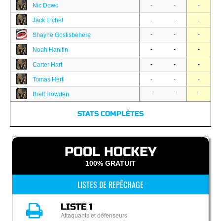
-
-
-
Nic Dowd
-
-
-
Jack Eichel
-
-
-
Shayne Gostisbehere
-
-
-
Noah Hanifin
-
-
-
Carter Hart
-
-
-
Tomas Hertl
-
-
-
Brett Howden
STATS COMPLÈTES
POOL HOCKEY
100% GRATUIT
LISTES DE REPÊCHAGE
LISTE 1
Attaquants et défenseurs