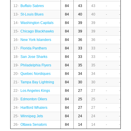
12-
Buffalo Sabres
84
43
43
-
-
13-
St-Louis Blues
84
40
40
-
-
14-
Washington Capitals
84
39
39
-
-
15-
Chicago Blackhawks
84
39
39
-
-
16-
New York Islanders
84
36
36
-
-
17-
Florida Panthers
84
33
33
-
-
18-
San Jose Sharks
84
33
33
-
-
19-
Philadelphia Flyers
84
35
35
-
-
20-
Quebec Nordiques
84
34
34
-
-
21-
Tampa Bay Lightning
84
30
30
-
-
22-
Los Angeles Kings
84
27
27
-
-
23-
Edmonton Oilers
84
25
25
-
-
24-
Hartford Whalers
84
27
27
-
-
25-
Winnipeg Jets
84
24
24
-
-
26-
Ottawa Senators
84
14
14
-
-