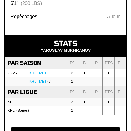
6'1"
(200 LBS)
Repêchages
Aucun
STATS
YAROSLAV MUKHRANOV
PAR SAISON
PJ
B
P
PTS
PU
25-26
KHL - MET
2
1
-
1
-
KHL - MET
(s)
1
-
-
-
-
PAR LIGUE
PJ
B
P
PTS
PU
KHL
2
1
-
1
-
KHL (Series)
1
-
-
-
-