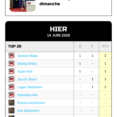
dimanche
HIER
14 JUIN 2026
TOP 20
B
P
PTS
1
1
2
Jackson Blake
1
-
1
Nikolaj Ehlers
1
-
1
Taylor Hall
-
1
1
Jaccob Slavin
-
1
1
Logan Stankoven
-
-
-
Sebastian Aho
-
-
-
Rasmus Andersson
-
-
-
Ivan Barbashev