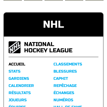
NHL
NATIONAL
HOCKEY LEAGUE
ACCUEIL
CLASSEMENTS
STATS
BLESSURES
GARDIENS
CAPHIT
CALENDRIER
REPÊCHAGE
RÉSULTATS
ÉCHANGES
JOUEURS
NUMÉROS