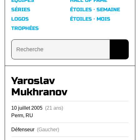
ÉQUIPES
HALL OF FAME
SÉRIES
ÉTOILES · SEMAINE
LOGOS
ÉTOILES · MOIS
TROPHÉES
Yaroslav
Mukhranov
10 juillet 2005
(21 ans)
Perm, RU
Défenseur
(Gaucher)