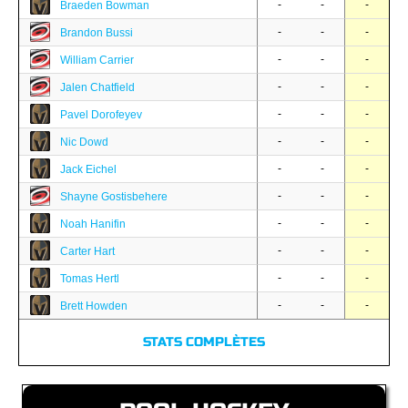
-
-
-
Braeden Bowman
-
-
-
Brandon Bussi
-
-
-
William Carrier
-
-
-
Jalen Chatfield
-
-
-
Pavel Dorofeyev
-
-
-
Nic Dowd
-
-
-
Jack Eichel
-
-
-
Shayne Gostisbehere
-
-
-
Noah Hanifin
-
-
-
Carter Hart
-
-
-
Tomas Hertl
-
-
-
Brett Howden
STATS COMPLÈTES