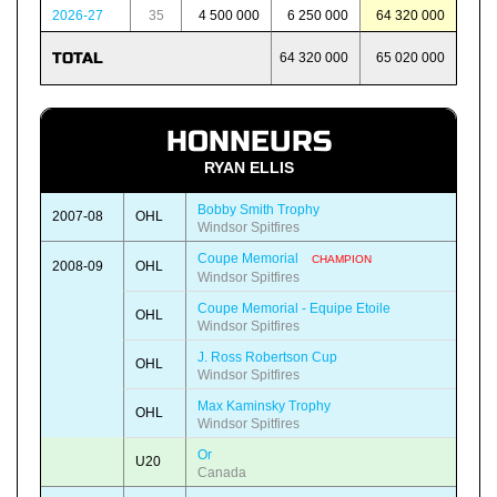
2026-27
35
4 500 000
6 250 000
64 320 000
TOTAL
64 320 000
65 020 000
HONNEURS
RYAN ELLIS
Bobby Smith Trophy
2007-08
OHL
Windsor Spitfires
Coupe Memorial
CHAMPION
2008-09
OHL
Windsor Spitfires
Coupe Memorial - Equipe Etoile
OHL
Windsor Spitfires
J. Ross Robertson Cup
OHL
Windsor Spitfires
Max Kaminsky Trophy
OHL
Windsor Spitfires
Or
U20
Canada