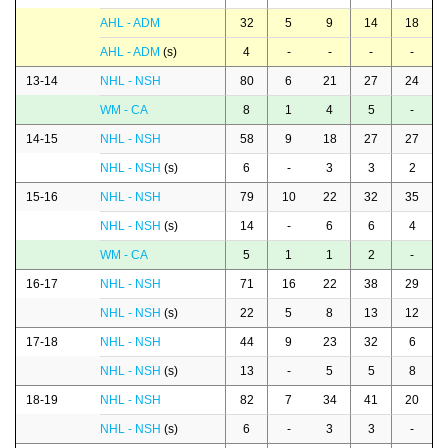
AHL - ADM
32
5
9
14
18
AHL - ADM
(s)
4
-
-
-
-
13-14
NHL - NSH
80
6
21
27
24
WM - CA
8
1
4
5
-
14-15
NHL - NSH
58
9
18
27
27
NHL - NSH
(s)
6
-
3
3
2
15-16
NHL - NSH
79
10
22
32
35
NHL - NSH
(s)
14
-
6
6
4
WM - CA
5
1
1
2
-
16-17
NHL - NSH
71
16
22
38
29
NHL - NSH
(s)
22
5
8
13
12
17-18
NHL - NSH
44
9
23
32
6
NHL - NSH
(s)
13
-
5
5
8
18-19
NHL - NSH
82
7
34
41
20
NHL - NSH
(s)
6
-
3
3
-