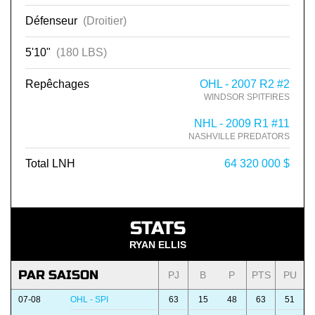
Défenseur
(Droitier)
5'10"
(180 LBS)
Repêchages
OHL - 2007 R2 #2
WINDSOR SPITFIRES
NHL - 2009 R1 #11
NASHVILLE PREDATORS
Total LNH
64 320 000 $
STATS
RYAN ELLIS
PAR SAISON
PJ
B
P
PTS
PU
07-08
OHL - SPI
63
15
48
63
51