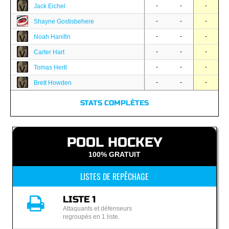
-
-
-
Jack Eichel
-
-
-
Shayne Gostisbehere
-
-
-
Noah Hanifin
-
-
-
Carter Hart
-
-
-
Tomas Hertl
-
-
-
Brett Howden
STATS COMPLÈTES
POOL HOCKEY
100% GRATUIT
LISTES DE REPÊCHAGE
LISTE 1
Attaquants et défenseurs
regroupés en 1 liste.