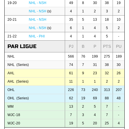
19-20
NHL - NSH
49
8
30
38
19
NHL - NSH
(s)
4
1
2
3
2
20-21
NHL - NSH
35
5
13
18
10
NHL - NSH
(s)
6
1
4
5
2
21-22
NHL - PHI
4
1
4
5
-
PAR LIGUE
PJ
B
P
PTS
PU
NHL
566
76
199
275
189
NHL (Series)
74
7
31
38
30
AHL
61
9
23
32
26
AHL (Series)
11
1
1
2
2
OHL
226
73
240
313
207
OHL (Series)
62
19
69
88
48
WM
13
2
5
7
-
WJC-18
7
3
4
7
-
WJC-20
19
5
20
25
4