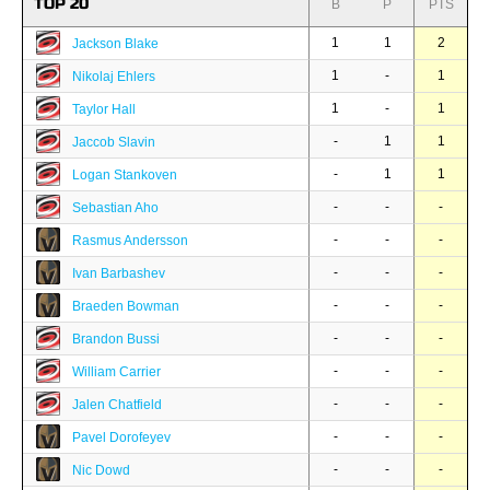
TOP 20
B
P
PTS
1
1
2
Jackson Blake
1
-
1
Nikolaj Ehlers
1
-
1
Taylor Hall
-
1
1
Jaccob Slavin
-
1
1
Logan Stankoven
-
-
-
Sebastian Aho
-
-
-
Rasmus Andersson
-
-
-
Ivan Barbashev
-
-
-
Braeden Bowman
-
-
-
Brandon Bussi
-
-
-
William Carrier
-
-
-
Jalen Chatfield
-
-
-
Pavel Dorofeyev
-
-
-
Nic Dowd