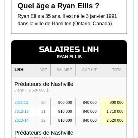
Quel âge a Ryan Ellis ?
Ryan Ellis a 35 ans. Il est né le 3 janvier 1991
dans la ville de Hamilton (Ontario, Canada).
SALAIRES LNH
RYAN ELLIS
LNH
AGE
SALAIRE
CAP HIT
TOTAL
Prédateurs de Nashville
3 ans · 2 520 000 $
2011-12
20
900 000
840 000
900 000
2012-13
21
810 000
840 000
1 710 000
2013-14
22
810 000
840 000
2 520 000
Prédateurs de Nashville