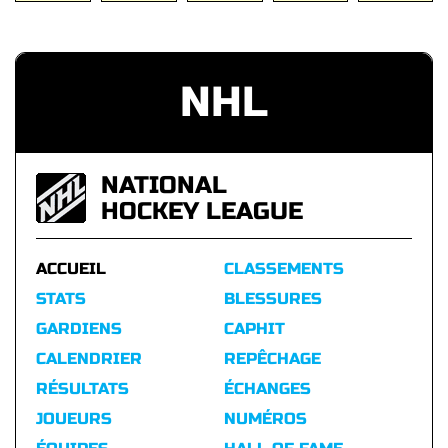
NHL
NATIONAL
HOCKEY LEAGUE
ACCUEIL
CLASSEMENTS
STATS
BLESSURES
GARDIENS
CAPHIT
CALENDRIER
REPÊCHAGE
RÉSULTATS
ÉCHANGES
JOUEURS
NUMÉROS