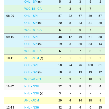
OHL - SPI
(s)
5
2
3
5
2
WJC-18 - CA
7
3
4
7
-
08-09
OHL - SPI
57
22
67
89
57
OHL - SPI
(s)
20
8
23
31
20
WJC-20 - CA
6
1
6
7
-
09-10
OHL - SPI
48
12
49
61
38
OHL - SPI
(s)
19
3
30
33
14
WJC-20 - CA
6
1
7
8
2
10-11
AHL - ADM
(s)
7
1
1
2
2
OHL - SPI
58
24
76
100
61
OHL - SPI
(s)
18
6
13
19
12
WJC-20 - CA
7
3
7
10
2
11-12
NHL - NSH
32
3
8
11
4
NHL - NSH
(s)
3
-
-
-
-
AHL - ADM
29
4
14
18
8
12-13
NHL - NSH
32
2
4
6
15