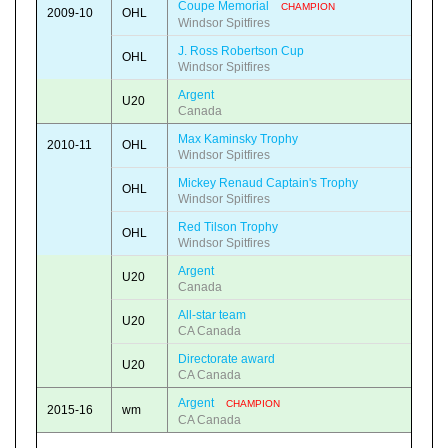
Coupe Memorial
CHAMPION
2009-10
OHL
Windsor Spitfires
J. Ross Robertson Cup
OHL
Windsor Spitfires
Argent
U20
Canada
Max Kaminsky Trophy
2010-11
OHL
Windsor Spitfires
Mickey Renaud Captain's Trophy
OHL
Windsor Spitfires
Red Tilson Trophy
OHL
Windsor Spitfires
Argent
U20
Canada
All-star team
U20
CA Canada
Directorate award
U20
CA Canada
Argent
CHAMPION
2015-16
wm
CA Canada