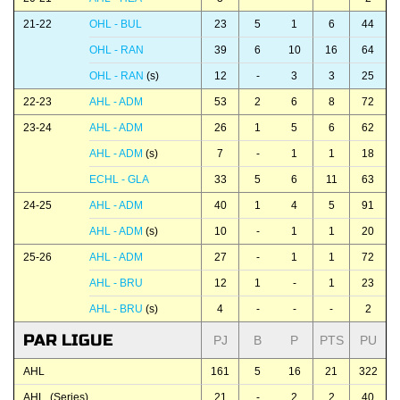
21-22
OHL - BUL
23
5
1
6
44
OHL - RAN
39
6
10
16
64
OHL - RAN
(s)
12
-
3
3
25
22-23
AHL - ADM
53
2
6
8
72
23-24
AHL - ADM
26
1
5
6
62
AHL - ADM
(s)
7
-
1
1
18
ECHL - GLA
33
5
6
11
63
24-25
AHL - ADM
40
1
4
5
91
AHL - ADM
(s)
10
-
1
1
20
25-26
AHL - ADM
27
-
1
1
72
AHL - BRU
12
1
-
1
23
AHL - BRU
(s)
4
-
-
-
2
PAR LIGUE
PJ
B
P
PTS
PU
AHL
161
5
16
21
322
AHL (Series)
21
-
2
2
40