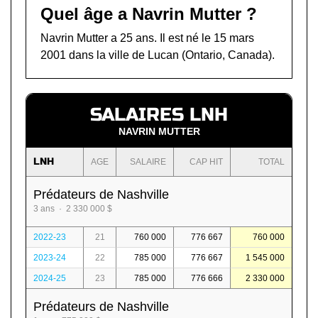
Quel âge a Navrin Mutter ?
Navrin Mutter a 25 ans. Il est né le 15 mars
2001 dans la ville de Lucan (Ontario, Canada).
SALAIRES LNH
NAVRIN MUTTER
LNH
AGE
SALAIRE
CAP HIT
TOTAL
Prédateurs de Nashville
3 ans · 2 330 000 $
2022-23
21
760 000
776 667
760 000
2023-24
22
785 000
776 667
1 545 000
2024-25
23
785 000
776 666
2 330 000
Prédateurs de Nashville