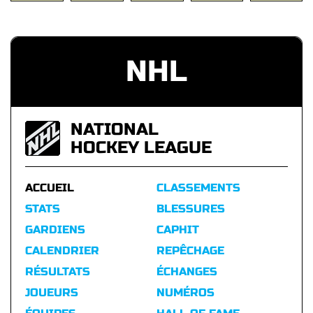
NHL
NATIONAL
HOCKEY LEAGUE
ACCUEIL
CLASSEMENTS
STATS
BLESSURES
GARDIENS
CAPHIT
CALENDRIER
REPÊCHAGE
RÉSULTATS
ÉCHANGES
JOUEURS
NUMÉROS