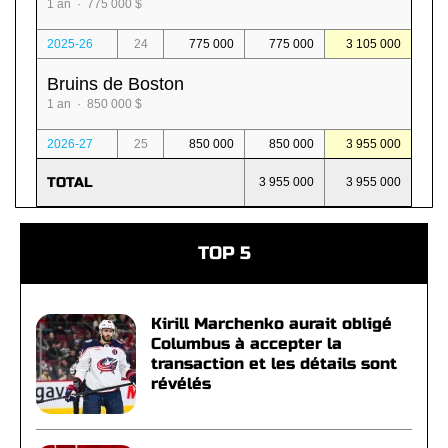
1 an · 775 000 $
2025-26
24
775 000
775 000
3 105 000
Bruins de Boston
1 an · 850 000 $
2026-27
25
850 000
850 000
3 955 000
TOTAL
3 955 000
3 955 000
TOP 5
Kirill Marchenko aurait obligé
Columbus à accepter la
transaction et les détails sont
révélés