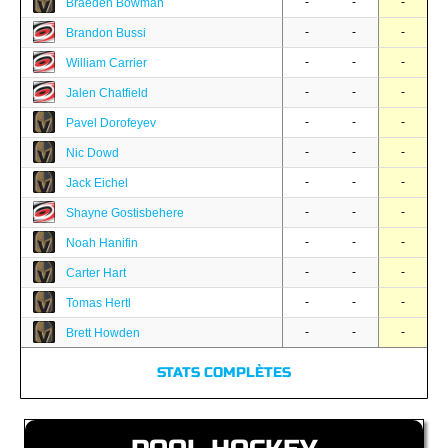
-
-
-
Braeden Bowman
-
-
-
Brandon Bussi
-
-
-
William Carrier
-
-
-
Jalen Chatfield
-
-
-
Pavel Dorofeyev
-
-
-
Nic Dowd
-
-
-
Jack Eichel
-
-
-
Shayne Gostisbehere
-
-
-
Noah Hanifin
-
-
-
Carter Hart
-
-
-
Tomas Hertl
-
-
-
Brett Howden
STATS COMPLÈTES