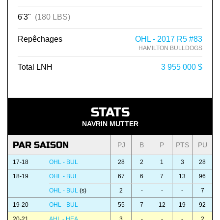
6'3"
(180 LBS)
Repêchages
OHL - 2017 R5 #83
HAMILTON BULLDOGS
Total LNH
3 955 000 $
STATS
NAVRIN MUTTER
PAR SAISON
PJ
B
P
PTS
PU
17-18
OHL - BUL
28
2
1
3
28
18-19
OHL - BUL
67
6
7
13
96
OHL - BUL
(s)
2
-
-
-
7
19-20
OHL - BUL
55
7
12
19
92
20-21
AHL - HEA
3
-
-
-
2