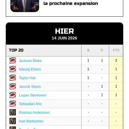
la prochaine expansion
HIER
14 JUIN 2026
TOP 20
B
P
PTS
1
1
2
Jackson Blake
1
-
1
Nikolaj Ehlers
1
-
1
Taylor Hall
-
1
1
Jaccob Slavin
-
1
1
Logan Stankoven
-
-
-
Sebastian Aho
-
-
-
Rasmus Andersson
-
-
-
Ivan Barbashev