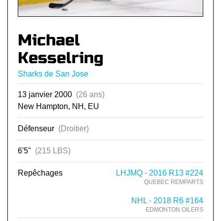
Michael
Kesselring
Sharks de San Jose
13 janvier 2000
(26 ans)
New Hampton, NH, EU
Défenseur
(Droitier)
6'5"
(215 LBS)
Repêchages
LHJMQ - 2016 R13 #224
QUEBEC REMPARTS
NHL - 2018 R6 #164
EDMONTON OILERS