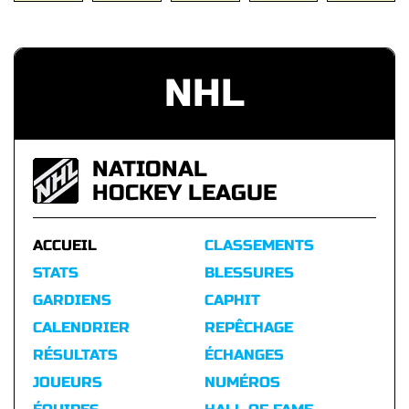
NHL
NATIONAL
HOCKEY LEAGUE
ACCUEIL
CLASSEMENTS
STATS
BLESSURES
GARDIENS
CAPHIT
CALENDRIER
REPÊCHAGE
RÉSULTATS
ÉCHANGES
JOUEURS
NUMÉROS