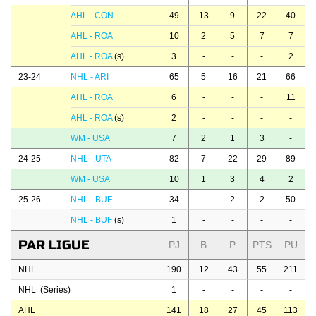
AHL - CON
49
13
9
22
40
AHL - ROA
10
2
5
7
7
AHL - ROA
(s)
3
-
-
-
2
23-24
NHL - ARI
65
5
16
21
66
AHL - ROA
6
-
-
-
11
AHL - ROA
(s)
2
-
-
-
-
WM - USA
7
2
1
3
-
24-25
NHL - UTA
82
7
22
29
89
WM - USA
10
1
3
4
2
25-26
NHL - BUF
34
-
2
2
50
NHL - BUF
(s)
1
-
-
-
-
PAR LIGUE
PJ
B
P
PTS
PU
NHL
190
12
43
55
211
NHL (Series)
1
-
-
-
-
AHL
141
18
27
45
113