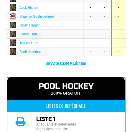
-
-
-
Jack Eichel
-
-
-
Shayne Gostisbehere
-
-
-
Noah Hanifin
-
-
-
Carter Hart
-
-
-
Tomas Hertl
-
-
-
Brett Howden
STATS COMPLÈTES
POOL HOCKEY
100% GRATUIT
LISTES DE REPÊCHAGE
LISTE 1
Attaquants et défenseurs
regroupés en 1 liste.