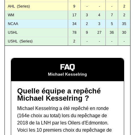
AHL (Series)
9
-
-
-
2
WM
17
3
4
7
2
NCAA
34
2
3
5
35
USHL
78
9
27
36
30
USHL (Series)
2
-
-
-
-
FAQ
Michael Kesselring
Quelle équipe a repêché
Michael Kesselring ?
Michael Kesselring a été repêché en ronde
(164e choix au total) lors du
repêchage de
2018 de la LNH
par les Oilers d'Edmonton.
Voici les 10 premiers choix du repêchage de