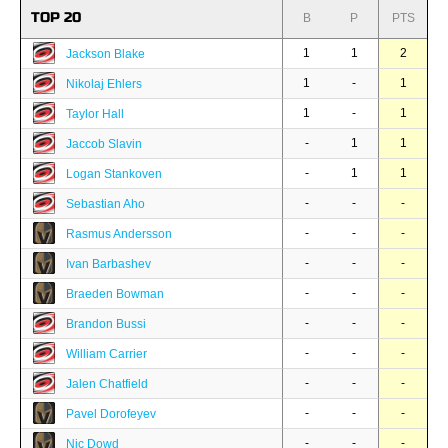
TOP 20
B
P
PTS
1
1
2
Jackson Blake
1
-
1
Nikolaj Ehlers
1
-
1
Taylor Hall
-
1
1
Jaccob Slavin
-
1
1
Logan Stankoven
-
-
-
Sebastian Aho
-
-
-
Rasmus Andersson
-
-
-
Ivan Barbashev
-
-
-
Braeden Bowman
-
-
-
Brandon Bussi
-
-
-
William Carrier
-
-
-
Jalen Chatfield
-
-
-
Pavel Dorofeyev
-
-
-
Nic Dowd