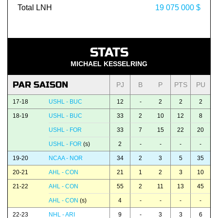
Total LNH
19 075 000 $
STATS
MICHAEL KESSELRING
PAR SAISON
PJ
B
P
PTS
PU
17-18
USHL - BUC
12
-
2
2
2
18-19
USHL - BUC
33
2
10
12
8
USHL - FOR
33
7
15
22
20
USHL - FOR
(s)
2
-
-
-
-
19-20
NCAA - NOR
34
2
3
5
35
20-21
AHL - CON
21
1
2
3
10
21-22
AHL - CON
55
2
11
13
45
AHL - CON
(s)
4
-
-
-
-
22-23
NHL - ARI
9
-
3
3
6