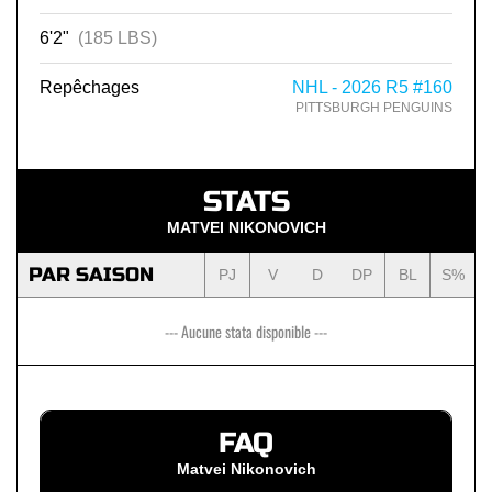
6'2"
(185 LBS)
Repêchages
NHL - 2026 R5 #160
PITTSBURGH PENGUINS
STATS
MATVEI NIKONOVICH
PAR SAISON
PJ
V
D
DP
BL
S%
--- Aucune stata disponible ---
FAQ
Matvei Nikonovich