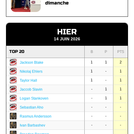
dimanche
HIER
14 JUIN 2026
TOP 20
B
P
PTS
1
1
2
Jackson Blake
1
-
1
Nikolaj Ehlers
1
-
1
Taylor Hall
-
1
1
Jaccob Slavin
-
1
1
Logan Stankoven
-
-
-
Sebastian Aho
-
-
-
Rasmus Andersson
-
-
-
Ivan Barbashev