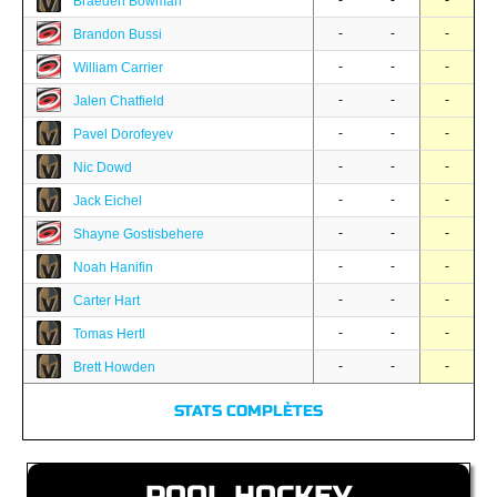
-
-
-
Braeden Bowman
-
-
-
Brandon Bussi
-
-
-
William Carrier
-
-
-
Jalen Chatfield
-
-
-
Pavel Dorofeyev
-
-
-
Nic Dowd
-
-
-
Jack Eichel
-
-
-
Shayne Gostisbehere
-
-
-
Noah Hanifin
-
-
-
Carter Hart
-
-
-
Tomas Hertl
-
-
-
Brett Howden
STATS COMPLÈTES
POOL HOCKEY