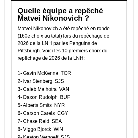
Quelle équipe a repêché
Matvei Nikonovich ?
Matvei Nikonovich a été repêché en ronde
(160e choix au total) lors du
repêchage de
2026 de la LNH
par les Penguins de
Pittsburgh. Voici les 10 premiers choix du
repêchage de 2026 de la LNH:
1-
Gavin McKenna
TOR
2-
Ivar Stenberg
SJS
3-
Caleb Malhotra
VAN
4-
Daxon Rudolph
BUF
5-
Alberts Smits
NYR
6-
Carson Carels
CGY
7-
Chase Reid
SEA
8-
Viggo Bjorck
WIN
9-
Keaton Verhoeff
SJS