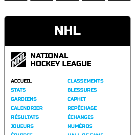
NHL
NATIONAL
HOCKEY LEAGUE
ACCUEIL
CLASSEMENTS
STATS
BLESSURES
GARDIENS
CAPHIT
CALENDRIER
REPÊCHAGE
RÉSULTATS
ÉCHANGES
JOUEURS
NUMÉROS