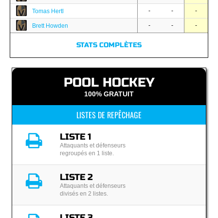
-
-
-
Tomas Hertl
-
-
-
Brett Howden
STATS COMPLÈTES
POOL HOCKEY
100% GRATUIT
LISTES DE REPÊCHAGE
LISTE 1
Attaquants et défenseurs
regroupés en 1 liste.
LISTE 2
Attaquants et défenseurs
divisés en 2 listes.
LISTE 3