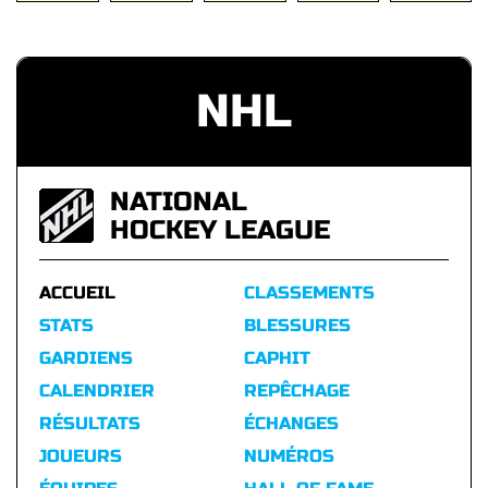
NHL
NATIONAL
HOCKEY LEAGUE
ACCUEIL
CLASSEMENTS
STATS
BLESSURES
GARDIENS
CAPHIT
CALENDRIER
REPÊCHAGE
RÉSULTATS
ÉCHANGES
JOUEURS
NUMÉROS