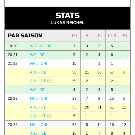
STATS
LUKAS REICHEL
PAR SAISON
PJ
B
P
PTS
PU
19-20
WJC-20 - DE
7
3
2
5
-
20-21
WM - DE
9
2
4
6
-
21-22
NHL - CHI
11
-
1
1
-
AHL - ICE
56
21
36
57
6
AHL - ICE
(s)
5
2
-
2
-
WM - DE
4
2
3
5
-
22-23
NHL - CHI
23
7
8
15
6
AHL - ICE
55
20
31
51
12
AHL - ICE
(s)
5
1
-
1
-
23-24
NHL - CHI
65
5
11
16
12
AHL - ICE
10
1
7
8
4