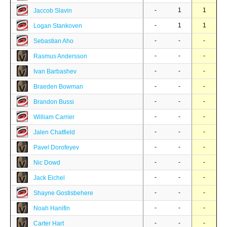
-
1
1
Jaccob Slavin
-
1
1
Logan Stankoven
-
-
-
Sebastian Aho
-
-
-
Rasmus Andersson
-
-
-
Ivan Barbashev
-
-
-
Braeden Bowman
-
-
-
Brandon Bussi
-
-
-
William Carrier
-
-
-
Jalen Chatfield
-
-
-
Pavel Dorofeyev
-
-
-
Nic Dowd
-
-
-
Jack Eichel
-
-
-
Shayne Gostisbehere
-
-
-
Noah Hanifin
-
-
-
Carter Hart