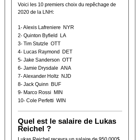
Voici les 10 premiers choix du repêchage de
2020 de la LNH:
1-
Alexis Lafreniere
NYR
2-
Quinton Byfield
LA
3-
Tim Stutzle
OTT
4-
Lucas Raymond
DET
5-
Jake Sanderson
OTT
6-
Jamie Drysdale
ANA
7-
Alexander Holtz
NJD
8-
Jack Quinn
BUF
9-
Marco Rossi
MIN
10-
Cole Perfetti
WIN
Quel est le salaire de Lukas
Reichel ?
Lukas Reichel recevra un salaire de 950 000$