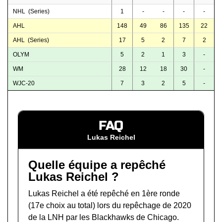
NHL (Series)
1
-
-
-
-
AHL
148
49
86
135
22
AHL (Series)
17
5
2
7
2
OLYM
5
2
1
3
-
WM
28
12
18
30
-
WJC-20
7
3
2
5
-
FAQ
Lukas Reichel
Quelle équipe a repêché
Lukas Reichel ?
Lukas Reichel a été repêché en 1ère ronde
(17e choix au total) lors du
repêchage de 2020
de la LNH
par les Blackhawks de Chicago.