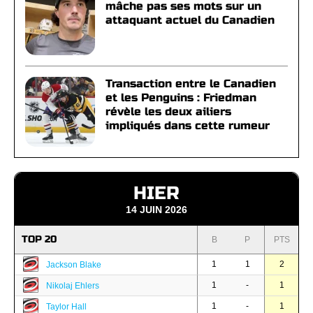
mâche pas ses mots sur un
attaquant actuel du Canadien
Transaction entre le Canadien
et les Penguins : Friedman
révèle les deux ailiers
impliqués dans cette rumeur
HIER
14 JUIN 2026
TOP 20
B
P
PTS
1
1
2
Jackson Blake
1
-
1
Nikolaj Ehlers
1
-
1
Taylor Hall