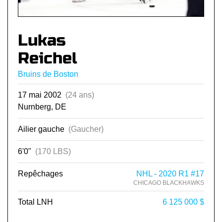
Lukas
Reichel
Bruins de Boston
17 mai 2002
(24 ans)
Nurnberg, DE
Ailier gauche
(Gaucher)
6'0"
(170 LBS)
Repêchages
NHL - 2020 R1 #17
CHICAGO BLACKHAWKS
Total LNH
6 125 000 $