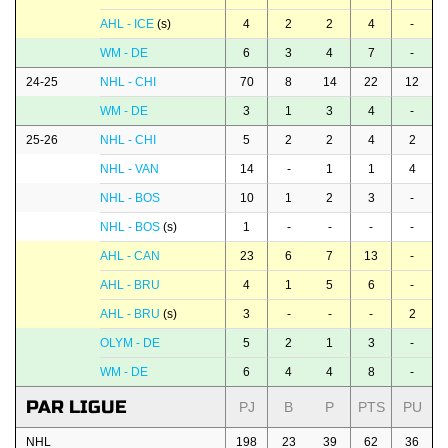
AHL - ICE
(s)
4
2
2
4
-
WM - DE
6
3
4
7
-
24-25
NHL - CHI
70
8
14
22
12
WM - DE
3
1
3
4
-
25-26
NHL - CHI
5
2
2
4
2
NHL - VAN
14
-
1
1
4
NHL - BOS
10
1
2
3
-
NHL - BOS
(s)
1
-
-
-
-
AHL - CAN
23
6
7
13
-
AHL - BRU
4
1
5
6
-
AHL - BRU
(s)
3
-
-
-
2
OLYM - DE
5
2
1
3
-
WM - DE
6
4
4
8
-
PAR LIGUE
PJ
B
P
PTS
PU
NHL
198
23
39
62
36