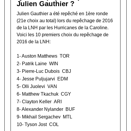
Julien Gauthier ?
Julien Gauthier a été repêché en 1ère ronde
(21e choix au total) lors du
repêchage de 2016
de la LNH
par les Hurricanes de la Caroline.
Voici les 10 premiers choix du repêchage de
2016 de la LNH:
1-
Auston Matthews
TOR
2-
Patrik Laine
WIN
3-
Pierre-Luc Dubois
CBJ
4-
Jesse Puljujarvi
EDM
5-
Olli Juolevi
VAN
6-
Matthew Tkachuk
CGY
7-
Clayton Keller
ARI
8-
Alexander Nylander
BUF
9-
Mikhail Sergachev
MTL
10-
Tyson Jost
COL