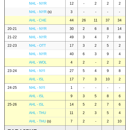
NHL - NYR
12
-
2
2
2
NHL - NYR
(s)
3
-
-
-
-
AHL - CHE
44
26
11
37
34
20-21
NHL - NYR
30
2
6
8
14
21-22
NHL - NYR
49
3
4
7
8
22-23
NHL - OTT
17
3
2
5
2
NHL - NYR
40
6
3
9
4
AHL - WOL
4
2
-
2
2
23-24
NHL - NYI
27
5
4
9
8
AHL - ISL
17
7
3
10
2
24-25
NHL - NYI
1
-
-
-
-
AHL - ISL
9
3
5
8
6
25-26
AHL - ISL
14
5
2
7
6
AHL - THU
11
2
3
5
4
AHL - THU
(s)
7
2
-
2
10