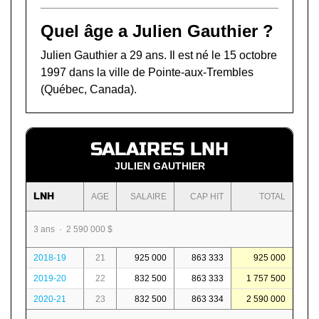
Quel âge a Julien Gauthier ?
Julien Gauthier a 29 ans. Il est né le 15 octobre
1997 dans la ville de Pointe-aux-Trembles
(Québec, Canada).
SALAIRES LNH
JULIEN GAUTHIER
LNH
AGE
SALAIRE
CAP HIT
TOTAL
3 ans · 2 590 000 $
2018-19
21
925 000
863 333
925 000
2019-20
22
832 500
863 333
1 757 500
2020-21
23
832 500
863 334
2 590 000