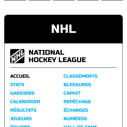
NHL
NATIONAL
HOCKEY LEAGUE
ACCUEIL
CLASSEMENTS
STATS
BLESSURES
GARDIENS
CAPHIT
CALENDRIER
REPÊCHAGE
RÉSULTATS
ÉCHANGES
JOUEURS
NUMÉROS