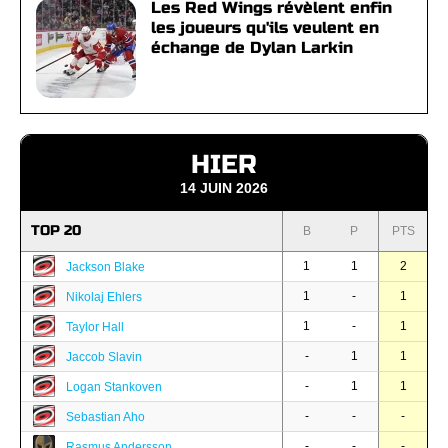
Les Red Wings révèlent enfin
les joueurs qu'ils veulent en
échange de Dylan Larkin
HIER
14 JUIN 2026
TOP 20
B
P
PTS
1
1
2
Jackson Blake
1
-
1
Nikolaj Ehlers
1
-
1
Taylor Hall
-
1
1
Jaccob Slavin
-
1
1
Logan Stankoven
-
-
-
Sebastian Aho
-
-
-
Rasmus Andersson