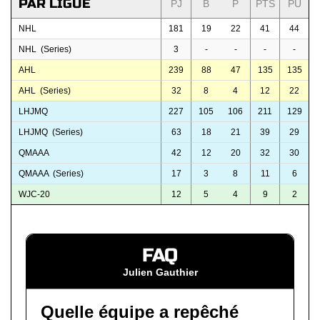
PAR LIGUE
PJ
B
P
PTS
PU
NHL
181
19
22
41
44
NHL (Series)
3
-
-
-
-
AHL
239
88
47
135
135
AHL (Series)
32
8
4
12
22
LHJMQ
227
105
106
211
129
LHJMQ (Series)
63
18
21
39
29
QMAAA
42
12
20
32
30
QMAAA (Series)
17
3
8
11
6
WJC-20
12
5
4
9
2
FAQ
Julien Gauthier
Quelle équipe a repêché