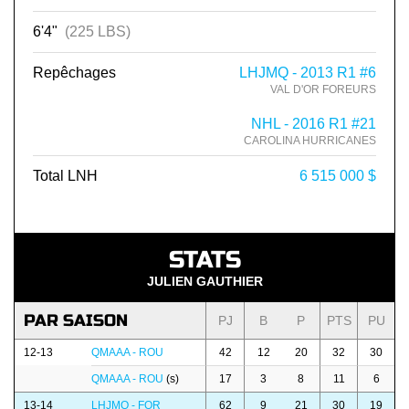
6'4"
(225 LBS)
Repêchages
LHJMQ - 2013 R1 #6
VAL D'OR FOREURS
NHL - 2016 R1 #21
CAROLINA HURRICANES
Total LNH
6 515 000 $
STATS
JULIEN GAUTHIER
PAR SAISON
PJ
B
P
PTS
PU
12-13
QMAAA - ROU
42
12
20
32
30
QMAAA - ROU
(s)
17
3
8
11
6
13-14
LHJMQ - FOR
62
9
21
30
19