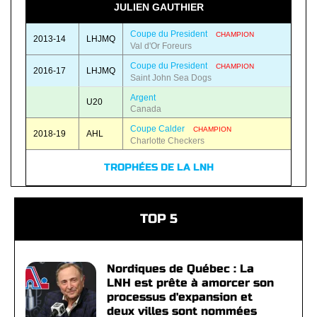
JULIEN GAUTHIER
Coupe du President
CHAMPION
2013-14
LHJMQ
Val d'Or Foreurs
Coupe du President
CHAMPION
2016-17
LHJMQ
Saint John Sea Dogs
Argent
U20
Canada
Coupe Calder
CHAMPION
2018-19
AHL
Charlotte Checkers
TROPHÉES DE LA LNH
TOP 5
Nordiques de Québec : La
LNH est prête à amorcer son
processus d'expansion et
deux villes sont nommées