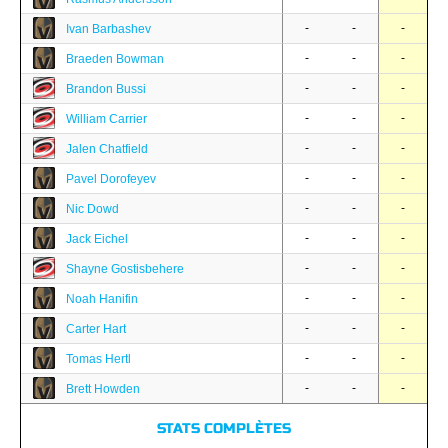
-
-
-
Ivan Barbashev
-
-
-
Braeden Bowman
-
-
-
Brandon Bussi
-
-
-
William Carrier
-
-
-
Jalen Chatfield
-
-
-
Pavel Dorofeyev
-
-
-
Nic Dowd
-
-
-
Jack Eichel
-
-
-
Shayne Gostisbehere
-
-
-
Noah Hanifin
-
-
-
Carter Hart
-
-
-
Tomas Hertl
-
-
-
Brett Howden
STATS COMPLÈTES