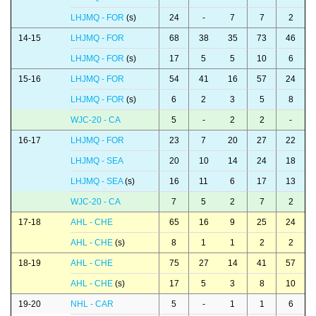
LHJMQ - FOR
(s)
24
-
7
7
2
14-15
LHJMQ - FOR
68
38
35
73
46
LHJMQ - FOR
(s)
17
5
5
10
6
15-16
LHJMQ - FOR
54
41
16
57
24
LHJMQ - FOR
(s)
6
2
3
5
8
WJC-20 - CA
5
-
2
2
-
16-17
LHJMQ - FOR
23
7
20
27
22
LHJMQ - SEA
20
10
14
24
18
LHJMQ - SEA
(s)
16
11
6
17
13
WJC-20 - CA
7
5
2
7
2
17-18
AHL - CHE
65
16
9
25
24
AHL - CHE
(s)
8
1
1
2
2
18-19
AHL - CHE
75
27
14
41
57
AHL - CHE
(s)
17
5
3
8
10
19-20
NHL - CAR
5
-
1
1
6