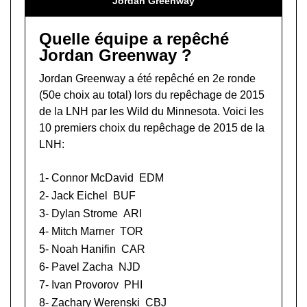
Jordan Greenway
Quelle équipe a repêché
Jordan Greenway ?
Jordan Greenway a été repêché en 2e ronde
(50e choix au total) lors du
repêchage de 2015
de la LNH
par les Wild du Minnesota. Voici les
10 premiers choix du repêchage de 2015 de la
LNH:
1-
Connor McDavid
EDM
2-
Jack Eichel
BUF
3-
Dylan Strome
ARI
4-
Mitch Marner
TOR
5-
Noah Hanifin
CAR
6-
Pavel Zacha
NJD
7-
Ivan Provorov
PHI
8-
Zachary Werenski
CBJ