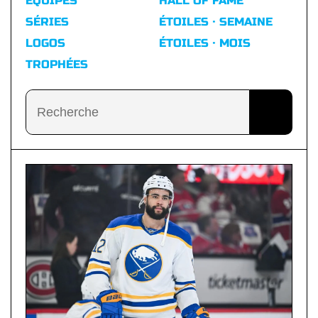
ÉQUIPES
HALL OF FAME
SÉRIES
ÉTOILES · SEMAINE
LOGOS
ÉTOILES · MOIS
TROPHÉES