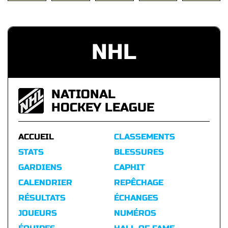
NHL
NATIONAL
HOCKEY LEAGUE
ACCUEIL
CLASSEMENTS
STATS
BLESSURES
GARDIENS
CAPHIT
CALENDRIER
REPÊCHAGE
RÉSULTATS
ÉCHANGES
JOUEURS
NUMÉROS