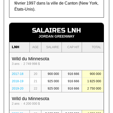
février 1997 dans la ville de Canton (New York,
États-Unis).
SALAIRES LNH
JORDAN GREENWAY
LNH
AGE
SALAIRE
CAP HIT
TOTAL
Wild du Minnesota
3 ans · 2 749 998 $
2017-18
20
900 000
916 666
900 000
2018-19
21
925 000
916 666
1 825 000
2019-20
22
925 000
916 666
2 750 000
Wild du Minnesota
2 ans · 4 200 000 $