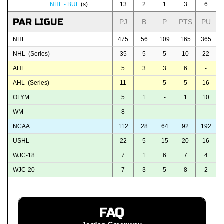
NHL - BUF
(s)
13
2
1
3
6
PAR LIGUE
PJ
B
P
PTS
PU
NHL
475
56
109
165
365
NHL (Series)
35
5
5
10
22
AHL
5
3
3
6
-
AHL (Series)
11
-
5
5
16
OLYM
5
1
-
1
10
WM
8
-
-
-
-
NCAA
112
28
64
92
192
USHL
22
5
15
20
16
WJC-18
7
1
6
7
4
WJC-20
7
3
5
8
2
FAQ