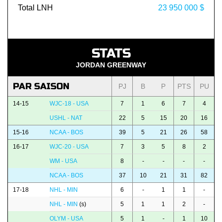
Total LNH
23 950 000 $
STATS
JORDAN GREENWAY
PAR SAISON
PJ
B
P
PTS
PU
14-15
WJC-18 - USA
7
1
6
7
4
USHL - NAT
22
5
15
20
16
15-16
NCAA - BOS
39
5
21
26
58
16-17
WJC-20 - USA
7
3
5
8
2
WM - USA
8
-
-
-
-
NCAA - BOS
37
10
21
31
82
17-18
NHL - MIN
6
-
1
1
-
NHL - MIN
(s)
5
1
1
2
-
OLYM - USA
5
1
-
1
10