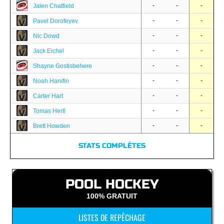
-
-
-
Jalen Chatfield
-
-
-
Pavel Dorofeyev
-
-
-
Nic Dowd
-
-
-
Jack Eichel
-
-
-
Shayne Gostisbehere
-
-
-
Noah Hanifin
-
-
-
Carter Hart
-
-
-
Tomas Hertl
-
-
-
Brett Howden
STATS COMPLÈTES
POOL HOCKEY
100% GRATUIT
LISTES DE REPÊCHAGE