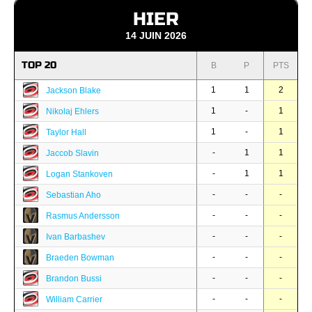
HIER
14 JUIN 2026
TOP 20
B
P
PTS
1
1
2
Jackson Blake
1
-
1
Nikolaj Ehlers
1
-
1
Taylor Hall
-
1
1
Jaccob Slavin
-
1
1
Logan Stankoven
-
-
-
Sebastian Aho
-
-
-
Rasmus Andersson
-
-
-
Ivan Barbashev
-
-
-
Braeden Bowman
-
-
-
Brandon Bussi
-
-
-
William Carrier