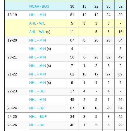
NCAA - BOS
36
13
22
35
52
18-19
NHL - MIN
81
12
12
24
29
AHL - WIL
5
3
3
6
-
AHL - WIL
(s)
11
-
5
5
16
19-20
NHL - MIN
67
8
20
28
54
NHL - MIN
(s)
4
-
-
-
8
20-21
NHL - MIN
56
6
26
32
49
NHL - MIN
(s)
7
1
2
3
2
21-22
NHL - MIN
62
10
17
27
69
NHL - MIN
(s)
6
1
1
2
6
22-23
NHL - BUF
17
4
-
4
-
NHL - MIN
45
2
5
7
26
23-24
NHL - BUF
67
10
18
28
64
24-25
NHL - BUF
34
3
5
8
45
25-26
NHL - BUF
40
1
5
6
29