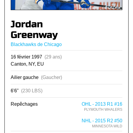
Jordan
Greenway
Blackhawks de Chicago
16 février 1997
(29 ans)
Canton, NY, EU
Ailier gauche
(Gaucher)
6'6"
(230 LBS)
Repêchages
OHL - 2013 R1 #16
PLYMOUTH WHALERS
NHL - 2015 R2 #50
MINNESOTA WILD