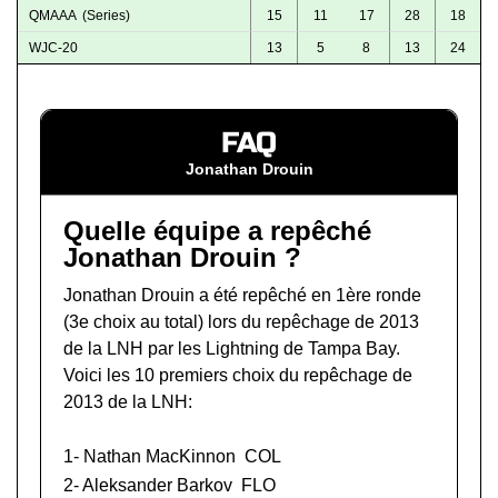
QMAAA (Series)
15
11
17
28
18
WJC-20
13
5
8
13
24
FAQ
Jonathan Drouin
Quelle équipe a repêché
Jonathan Drouin ?
Jonathan Drouin a été repêché en 1ère ronde
(3e choix au total) lors du
repêchage de 2013
de la LNH
par les Lightning de Tampa Bay.
Voici les 10 premiers choix du repêchage de
2013 de la LNH:
1-
Nathan MacKinnon
COL
2-
Aleksander Barkov
FLO