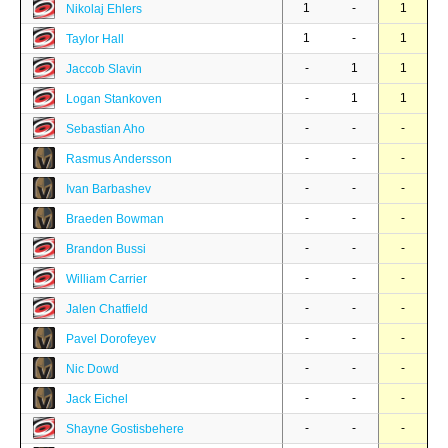
1
-
1
Nikolaj Ehlers
1
-
1
Taylor Hall
-
1
1
Jaccob Slavin
-
1
1
Logan Stankoven
-
-
-
Sebastian Aho
-
-
-
Rasmus Andersson
-
-
-
Ivan Barbashev
-
-
-
Braeden Bowman
-
-
-
Brandon Bussi
-
-
-
William Carrier
-
-
-
Jalen Chatfield
-
-
-
Pavel Dorofeyev
-
-
-
Nic Dowd
-
-
-
Jack Eichel
-
-
-
Shayne Gostisbehere