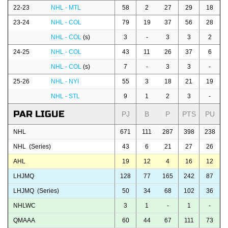
22-23
NHL - MTL
58
2
27
29
18
23-24
NHL - COL
79
19
37
56
28
NHL - COL
(s)
3
-
3
3
2
24-25
NHL - COL
43
11
26
37
6
NHL - COL
(s)
7
-
3
3
-
25-26
NHL - NYI
55
3
18
21
19
NHL - STL
9
1
2
3
-
PAR LIGUE
PJ
B
P
PTS
PU
NHL
671
111
287
398
238
NHL (Series)
43
6
21
27
26
AHL
19
12
4
16
12
LHJMQ
128
77
165
242
87
LHJMQ (Series)
50
34
68
102
36
NHLWC
3
1
-
1
-
QMAAA
60
44
67
111
73