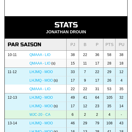
STATS
JONATHAN DROUIN
PAR SAISON
PJ
B
P
PTS
PU
10-11
QMAAA - LIO
38
22
36
58
38
QMAAA - LIO
(s)
15
11
17
28
18
11-12
LHJMQ - MOO
33
7
22
29
12
LHJMQ - MOO
(s)
17
9
17
26
4
QMAAA - LIO
22
22
31
53
35
12-13
LHJMQ - MOO
49
41
64
105
32
LHJMQ - MOO
(s)
17
12
23
35
14
WJC-20 - CA
6
2
2
4
-
13-14
LHJMQ - MOO
46
29
79
108
43
LHJMQ - MOO
(s)
16
13
28
41
18