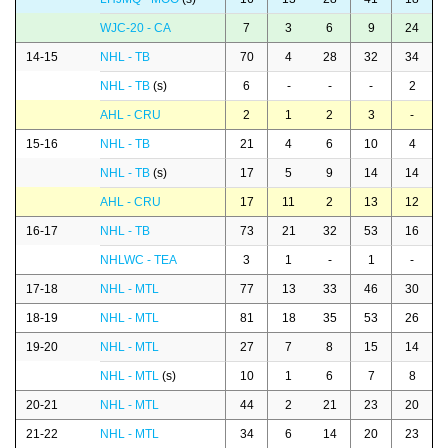
WJC-20 - CA
7
3
6
9
24
14-15
NHL - TB
70
4
28
32
34
NHL - TB
(s)
6
-
-
-
2
AHL - CRU
2
1
2
3
-
15-16
NHL - TB
21
4
6
10
4
NHL - TB
(s)
17
5
9
14
14
AHL - CRU
17
11
2
13
12
16-17
NHL - TB
73
21
32
53
16
NHLWC - TEA
3
1
-
1
-
17-18
NHL - MTL
77
13
33
46
30
18-19
NHL - MTL
81
18
35
53
26
19-20
NHL - MTL
27
7
8
15
14
NHL - MTL
(s)
10
1
6
7
8
20-21
NHL - MTL
44
2
21
23
20
21-22
NHL - MTL
34
6
14
20
23