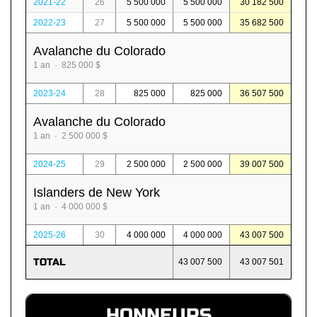
2021-22
26
5 500 000
5 500 000
30 182 500
2022-23
27
5 500 000
5 500 000
35 682 500
Avalanche du Colorado
1 an · 825 000 $
2023-24
28
825 000
825 000
36 507 500
Avalanche du Colorado
1 an · 2 500 000 $
2024-25
29
2 500 000
2 500 000
39 007 500
Islanders de New York
1 an · 4 000 000 $
2025-26
30
4 000 000
4 000 000
43 007 500
TOTAL
43 007 500
43 007 501
HONNEURS