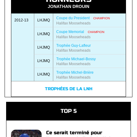
JONATHAN DROUIN
Coupe du President
CHAMPION
2012-13
LHJMQ
Halifax Mooseheads
Coupe Memorial
CHAMPION
LHJMQ
Halifax Mooseheads
Trophée Guy-Lafleur
LHJMQ
Halifax Mooseheads
Trophée Michael-Bossy
LHJMQ
Halifax Mooseheads
Trophée Michel-Brière
LHJMQ
Halifax Mooseheads
TROPHÉES DE LA LNH
TOP 5
Ce serait terminé pour