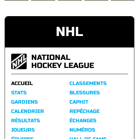
NHL
NATIONAL
HOCKEY LEAGUE
ACCUEIL
CLASSEMENTS
STATS
BLESSURES
GARDIENS
CAPHIT
CALENDRIER
REPÊCHAGE
RÉSULTATS
ÉCHANGES
JOUEURS
NUMÉROS