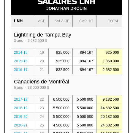
SALAIRES LNH
JONATHAN DROUIN
LNH
AGE
SALAIRE
CAP HIT
TOTAL
Lightning de Tampa Bay
3 ans · 2 682 500 $
2014-15
19
925 000
894 167
925 000
2015-16
20
925 000
894 167
1 850 000
2016-17
21
832 500
894 167
2 682 500
Canadiens de Montréal
6 ans · 33 000 000 $
2017-18
22
6 500 000
5 500 000
9 182 500
2018-19
23
5 500 000
5 500 000
14 682 500
2019-20
24
5 500 000
5 500 000
20 182 500
2020-21
25
4 500 000
5 500 000
24 682 500