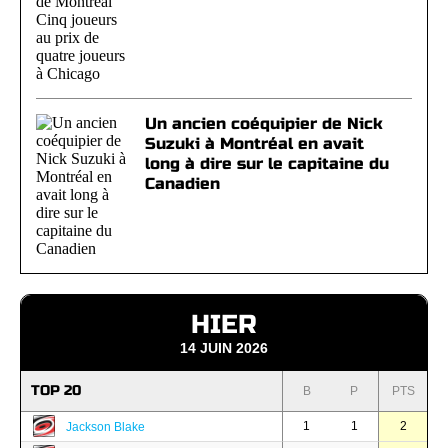
Un ancien coéquipier de Nick
Suzuki à Montréal en avait
long à dire sur le capitaine du
Canadien
HIER
14 JUIN 2026
TOP 20
B
P
PTS
1
1
2
Jackson Blake