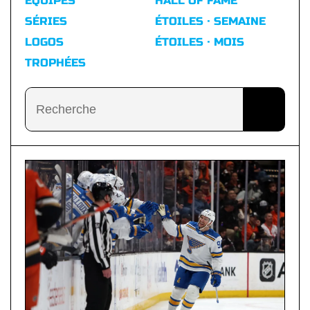
ÉQUIPES
HALL OF FAME
SÉRIES
ÉTOILES · SEMAINE
LOGOS
ÉTOILES · MOIS
TROPHÉES