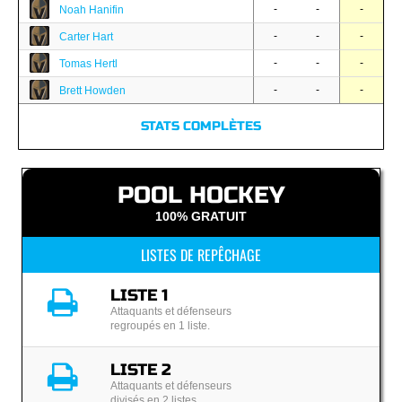
-
-
-
Noah Hanifin
-
-
-
Carter Hart
-
-
-
Tomas Hertl
-
-
-
Brett Howden
STATS COMPLÈTES
POOL HOCKEY
100% GRATUIT
LISTES DE REPÊCHAGE
LISTE 1
Attaquants et défenseurs
regroupés en 1 liste.
LISTE 2
Attaquants et défenseurs
divisés en 2 listes.