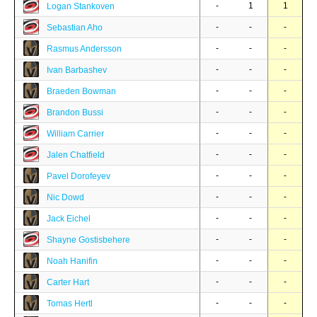
-
1
1
Logan Stankoven
-
-
-
Sebastian Aho
-
-
-
Rasmus Andersson
-
-
-
Ivan Barbashev
-
-
-
Braeden Bowman
-
-
-
Brandon Bussi
-
-
-
William Carrier
-
-
-
Jalen Chatfield
-
-
-
Pavel Dorofeyev
-
-
-
Nic Dowd
-
-
-
Jack Eichel
-
-
-
Shayne Gostisbehere
-
-
-
Noah Hanifin
-
-
-
Carter Hart
-
-
-
Tomas Hertl