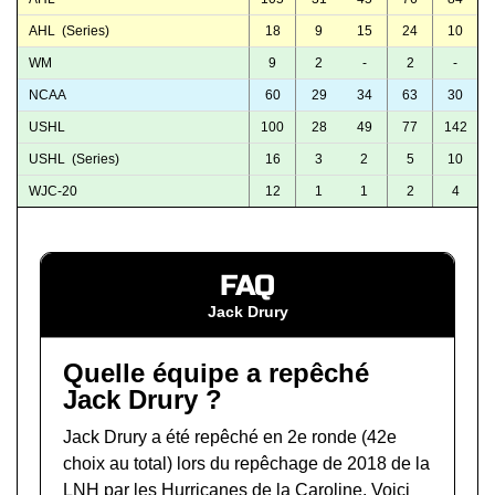
AHL (Series)
18
9
15
24
10
WM
9
2
-
2
-
NCAA
60
29
34
63
30
USHL
100
28
49
77
142
USHL (Series)
16
3
2
5
10
WJC-20
12
1
1
2
4
FAQ
Jack Drury
Quelle équipe a repêché
Jack Drury ?
Jack Drury a été repêché en 2e ronde (42e
choix au total) lors du
repêchage de 2018 de la
LNH
par les Hurricanes de la Caroline. Voici