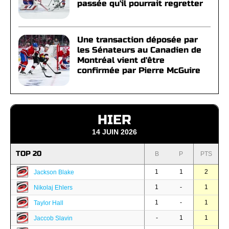
passée qu'il pourrait regretter
Une transaction déposée par
les Sénateurs au Canadien de
Montréal vient d'être
confirmée par Pierre McGuire
HIER
14 JUIN 2026
TOP 20
B
P
PTS
1
1
2
Jackson Blake
1
-
1
Nikolaj Ehlers
1
-
1
Taylor Hall
-
1
1
Jaccob Slavin