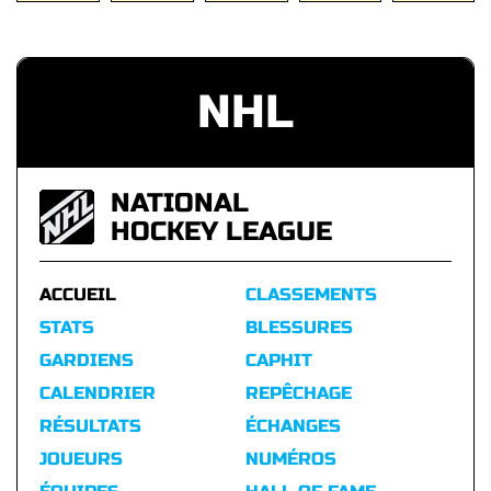
NHL
NATIONAL
HOCKEY LEAGUE
ACCUEIL
CLASSEMENTS
STATS
BLESSURES
GARDIENS
CAPHIT
CALENDRIER
REPÊCHAGE
RÉSULTATS
ÉCHANGES
JOUEURS
NUMÉROS