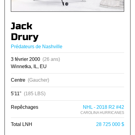
Jack
Drury
Prédateurs de Nashville
3 février 2000
(26 ans)
Winnetka, IL, EU
Centre
(Gaucher)
5'11"
(185 LBS)
Repêchages
NHL - 2018 R2 #42
CAROLINA HURRICANES
Total LNH
28 725 000 $