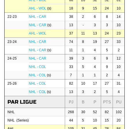
AHL - WOL
68
20
32
52
61
AHL - WOL
(s)
18
9
15
24
10
22-23
NHL - CAR
38
2
6
8
14
NHL - CAR
(s)
13
-
3
3
10
AHL - WOL
37
11
13
24
23
23-24
NHL - CAR
74
8
19
27
33
NHL - CAR
(s)
11
1
4
5
2
24-25
NHL - CAR
39
3
6
9
12
NHL - COL
33
5
4
9
10
NHL - COL
(s)
7
1
1
2
4
25-26
NHL - COL
82
10
17
27
31
NHL - COL
(s)
13
3
2
5
4
PAR LIGUE
PJ
B
P
PTS
PU
NHL
268
30
52
82
102
NHL (Series)
44
5
10
15
20
AHL
105
31
45
76
84