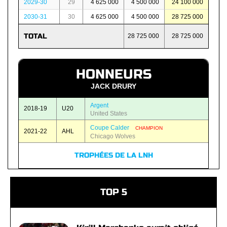
2029-30
29
4 625 000
4 500 000
24 100 000
2030-31
30
4 625 000
4 500 000
28 725 000
TOTAL
28 725 000
28 725 000
HONNEURS
JACK DRURY
Argent
2018-19
U20
United States
Coupe Calder
CHAMPION
2021-22
AHL
Chicago Wolves
TROPHÉES DE LA LNH
TOP 5