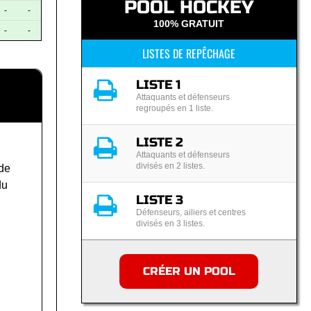
POOL HOCKEY
-
-
100% GRATUIT
-
-
LISTES DE REPÊCHAGE
LISTE 1
Attaquants et défenseurs
regroupés en 1 liste.
LISTE 2
Attaquants et défenseurs
divisés en 2 listes.
de
du
LISTE 3
Défenseurs, ailiers et centres
divisés en 3 listes.
CRÉER UN POOL