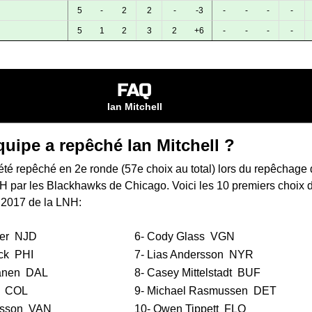
5
-
2
2
-
-3
-
-
-
-
5
1
2
3
2
+6
-
-
-
-
FAQ
Ian Mitchell
quipe a repêché Ian Mitchell ?
 été repêché en 2e ronde (57e choix au total) lors du
repêchage 
NH
par les Blackhawks de Chicago. Voici les 10 premiers choix 
 2017 de la LNH:
er
NJD
6-
Cody Glass
VGN
ck
PHI
7-
Lias Andersson
NYR
anen
DAL
8-
Casey Mittelstadt
BUF
COL
9-
Michael Rasmussen
DET
rsson
VAN
10-
Owen Tippett
FLO