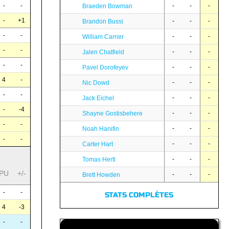
-
-
-
-
-
Braeden Bowman
-
+1
-
-
-
Brandon Bussi
-
-
-
-
-
William Carrier
-
-
-
-
-
Jalen Chatfield
-
-
-
-
-
Pavel Dorofeyev
4
-
-
-
-
Nic Dowd
-
-
-
-
-
Jack Eichel
-
-4
-
-
-
Shayne Gostisbehere
-
-
-
-
-
Noah Hanifin
-
-
-
-
-
Carter Hart
-
-
-
Tomas Hertl
PU
+/-
-
-
-
Brett Howden
-
-
STATS COMPLÈTES
4
-3
-
-