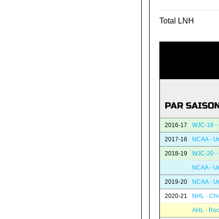
Total LNH
PAR SAISO
2016-17
WJC-18 -
2017-18
NCAA - Un
2018-19
WJC-20 -
NCAA - Un
2019-20
NCAA - Un
2020-21
NHL - Ch
AHL - Roc