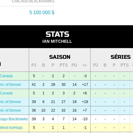
CHICAGO BLACKHAWKS
5 100 000 $
STATS
IAN MITCHELL
SAISON
SÉRIES
N
PJ
B
P
PTS
PU
+/-
PJ
B
P
PTS
 Canada
5
-
2
2
-
-3
-
-
-
-
iv. of Denver
41
2
28
30
14
+17
-
-
-
-
 Canada
5
1
2
3
2
+6
-
-
-
-
iv. of Denver
39
6
21
27
18
+18
-
-
-
-
iv. of Denver
36
10
22
32
16
+7
-
-
-
-
icago Blackhawks
39
3
4
7
14
-10
-
-
-
-
kford IceHogs
5
-
1
1
-
-1
-
-
-
-