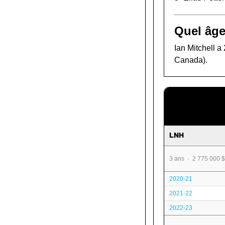
Quel âge
Ian Mitchell a
Canada).
LNH
3 ans · 2 775 000 $
2020-21
2021-22
2022-23