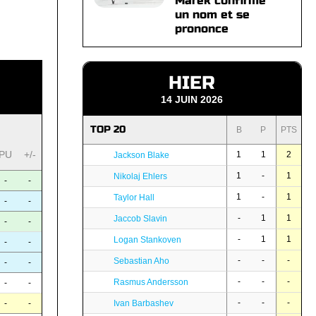
Marek confirme
un nom et se
prononce
HIER
14 JUIN 2026
TOP 20
B
P
PTS
PU
+/-
1
1
2
Jackson Blake
1
-
1
Nikolaj Ehlers
-
-
1
-
1
Taylor Hall
-
-
-
1
1
Jaccob Slavin
-
-
-
1
1
Logan Stankoven
-
-
-
-
-
Sebastian Aho
-
-
-
-
-
Rasmus Andersson
-
-
-
-
-
-
-
Ivan Barbashev