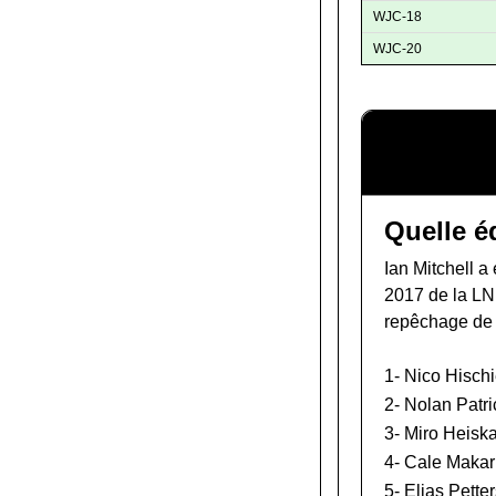
WJC-18
WJC-20
Quelle é
Ian Mitchell a
2017 de la L
repêchage de
1-
Nico Hischi
2-
Nolan Patri
3-
Miro Heisk
4-
Cale Makar
5-
Elias Pette