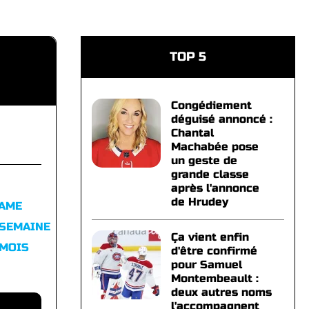
TOP 5
Congédiement
déguisé annoncé :
Chantal
Machabée pose
un geste de
grande classe
après l'annonce
de Hrudey
FAME
 SEMAINE
Ça vient enfin
 MOIS
d'être confirmé
pour Samuel
Montembeault :
deux autres noms
l'accompagnent