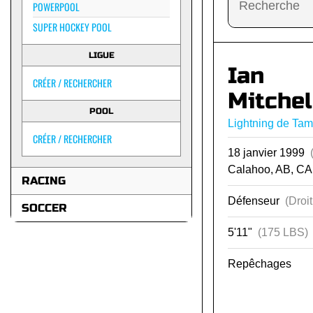
POWERPOOL
SUPER HOCKEY POOL
LIGUE
Ian
CRÉER / RECHERCHER
Mitchel
POOL
Lightning de Ta
CRÉER / RECHERCHER
18 janvier 1999
Calahoo, AB, CA
RACING
Défenseur
(Droit
SOCCER
5'11"
(175 LBS)
Repêchages