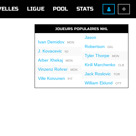
VELLES
LIGUE
POOL
STATS
JOUEURS POPULAIRES NHL
Jason
Ivan Demidov
MON
Robertson
DAL
J. Kovacevic
NJ
Tyler Thorpe
MON
Arber Xhekaj
MON
Kirill Marchenko
CLB
Vinzenz Rohrer
MON
Jack Roslovic
TOR
Ville Koivunen
PIT
William Eklund
OTT