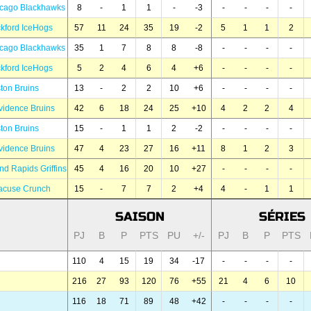
icago Blackhawks
8
-
1
1
-
-3
-
-
-
-
kford IceHogs
57
11
24
35
19
-2
5
1
1
2
icago Blackhawks
35
1
7
8
8
-8
-
-
-
-
kford IceHogs
5
2
4
6
4
+6
-
-
-
-
ton Bruins
13
-
2
2
10
+6
-
-
-
-
vidence Bruins
42
6
18
24
25
+10
4
2
2
4
ton Bruins
15
-
1
1
2
-2
-
-
-
-
vidence Bruins
47
4
23
27
16
+11
8
1
2
3
nd Rapids Griffins
45
4
16
20
10
+27
-
-
-
-
acuse Crunch
15
-
7
7
2
+4
4
-
1
1
SAISON
SÉRIES
PJ
B
P
PTS
PU
+/-
PJ
B
P
PTS
110
4
15
19
34
-17
-
-
-
-
216
27
93
120
76
+55
21
4
6
10
116
18
71
89
48
+42
-
-
-
-