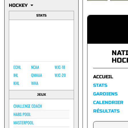
HOCKEY
STATS
NAT
HOC
ECHL
NCAA
WJC-18
IHL
QMAAA
WJC-20
ACCUEIL
KHL
WHA
STATS
GARDIENS
JEUX
CALENDRIER
CHALLENGE COACH
RÉSULTATS
HABS POOL
MASTERPOOL