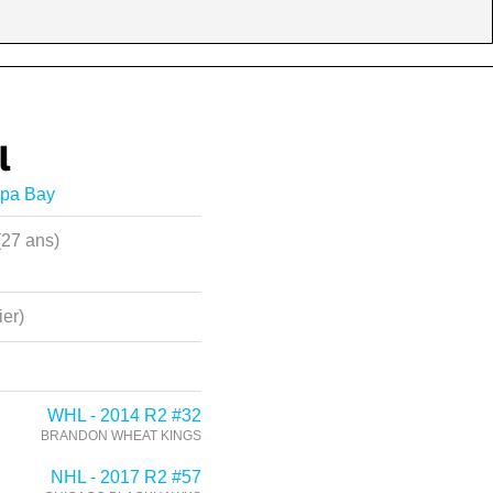
l
mpa Bay
(27 ans)
ier)
WHL - 2014 R2 #32
BRANDON WHEAT KINGS
NHL - 2017 R2 #57