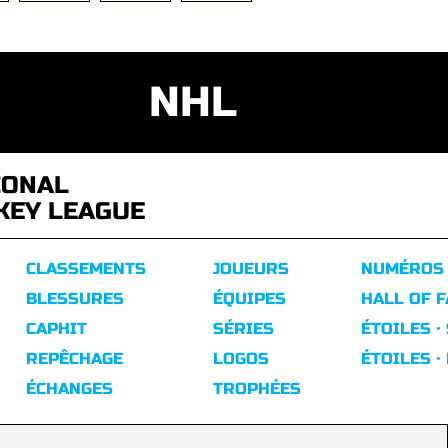
NHL
IONAL
KEY LEAGUE
CLASSEMENTS
JOUEURS
NUMÉROS
BLESSURES
ÉQUIPES
HALL OF 
CAPHIT
SÉRIES
ÉTOILES ·
REPÊCHAGE
LOGOS
ÉTOILES ·
ÉCHANGES
TROPHÉES