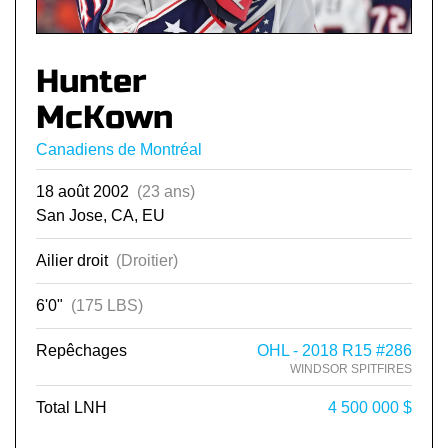
Hunter
McKown
Canadiens de Montréal
18 août 2002
(23 ans)
San Jose, CA, EU
Ailier droit
(Droitier)
6'0"
(175 LBS)
Repêchages
OHL - 2018 R15 #286
WINDSOR SPITFIRES
Total LNH
4 500 000 $