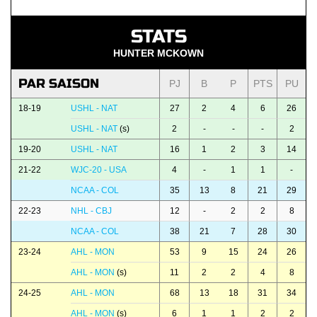
STATS
HUNTER MCKOWN
PAR SAISON
PJ
B
P
PTS
PU
18-19
USHL - NAT
27
2
4
6
26
USHL - NAT
(s)
2
-
-
-
2
19-20
USHL - NAT
16
1
2
3
14
21-22
WJC-20 - USA
4
-
1
1
-
NCAA - COL
35
13
8
21
29
22-23
NHL - CBJ
12
-
2
2
8
NCAA - COL
38
21
7
28
30
23-24
AHL - MON
53
9
15
24
26
AHL - MON
(s)
11
2
2
4
8
24-25
AHL - MON
68
13
18
31
34
AHL - MON
(s)
6
1
1
2
2