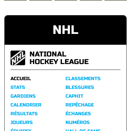
NHL
NATIONAL
HOCKEY LEAGUE
ACCUEIL
CLASSEMENTS
STATS
BLESSURES
GARDIENS
CAPHIT
CALENDRIER
REPÊCHAGE
RÉSULTATS
ÉCHANGES
JOUEURS
NUMÉROS