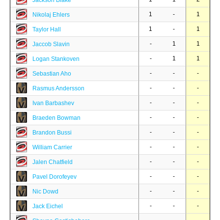
Jackson Blake
1
-
1
Nikolaj Ehlers
1
-
1
Taylor Hall
-
1
1
Jaccob Slavin
-
1
1
Logan Stankoven
-
-
-
Sebastian Aho
-
-
-
Rasmus Andersson
-
-
-
Ivan Barbashev
-
-
-
Braeden Bowman
-
-
-
Brandon Bussi
-
-
-
William Carrier
-
-
-
Jalen Chatfield
-
-
-
Pavel Dorofeyev
-
-
-
Nic Dowd
-
-
-
Jack Eichel