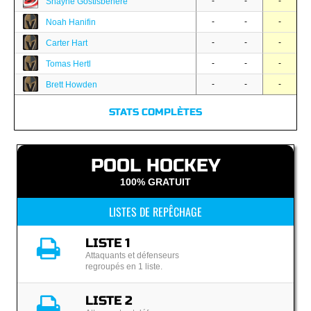
-
-
-
Shayne Gostisbehere
-
-
-
Noah Hanifin
-
-
-
Carter Hart
-
-
-
Tomas Hertl
-
-
-
Brett Howden
STATS COMPLÈTES
POOL HOCKEY
100% GRATUIT
LISTES DE REPÊCHAGE
LISTE 1
Attaquants et défenseurs
regroupés en 1 liste.
LISTE 2