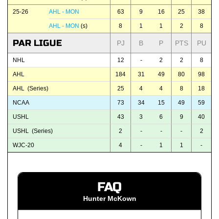
25-26
AHL - MON
63
9
16
25
38
AHL - MON
(s)
8
1
1
2
8
PAR LIGUE
PJ
B
P
PTS
PU
NHL
12
-
2
2
8
AHL
184
31
49
80
98
AHL (Series)
25
4
4
8
18
NCAA
73
34
15
49
59
USHL
43
3
6
9
40
USHL (Series)
2
-
-
-
2
WJC-20
4
-
1
1
-
FAQ
Hunter McKown