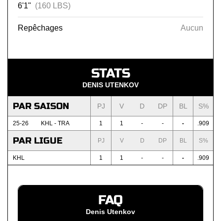
6'1"
(160 LBS)
Repêchages
Aucun
STATS
DENIS UTENKOV
PAR SAISON
PJ
V
D
DP
BL
S%
25-26
KHL - TRA
1
1
-
-
-
.909
PAR LIGUE
PJ
V
D
DP
BL
S%
KHL
1
1
-
-
-
.909
FAQ
Denis Utenkov