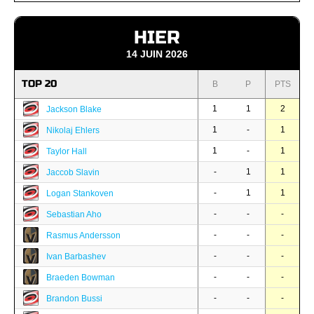
HIER
14 JUIN 2026
TOP 20
B
P
PTS
1
1
2
Jackson Blake
1
-
1
Nikolaj Ehlers
1
-
1
Taylor Hall
-
1
1
Jaccob Slavin
-
1
1
Logan Stankoven
-
-
-
Sebastian Aho
-
-
-
Rasmus Andersson
-
-
-
Ivan Barbashev
-
-
-
Braeden Bowman
-
-
-
Brandon Bussi