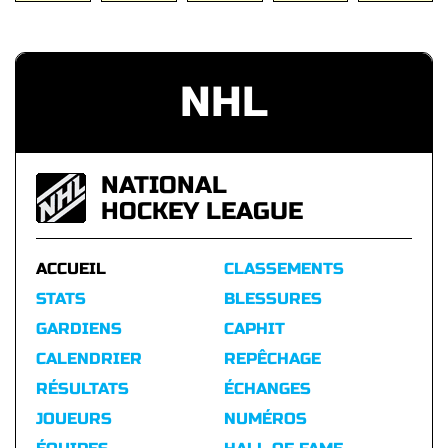
NHL
NATIONAL
HOCKEY LEAGUE
ACCUEIL
CLASSEMENTS
STATS
BLESSURES
GARDIENS
CAPHIT
CALENDRIER
REPÊCHAGE
RÉSULTATS
ÉCHANGES
JOUEURS
NUMÉROS