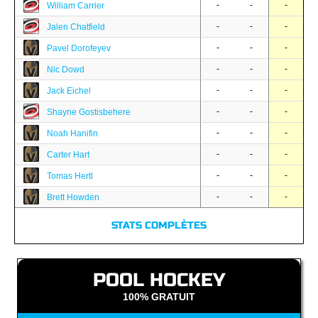
-
-
-
William Carrier
-
-
-
Jalen Chatfield
-
-
-
Pavel Dorofeyev
-
-
-
Nic Dowd
-
-
-
Jack Eichel
-
-
-
Shayne Gostisbehere
-
-
-
Noah Hanifin
-
-
-
Carter Hart
-
-
-
Tomas Hertl
-
-
-
Brett Howden
STATS COMPLÈTES
POOL HOCKEY
100% GRATUIT