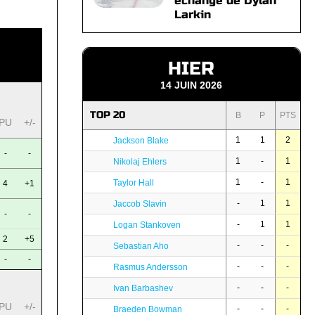
échange de Dylan
Larkin
HIER
14 JUIN 2026
TOP 20
B
P
PTS
PU
+/-
1
1
2
Jackson Blake
-
-
1
-
1
Nikolaj Ehlers
1
-
1
Taylor Hall
4
+1
-
1
1
Jaccob Slavin
-
-
-
1
1
Logan Stankoven
2
+5
-
-
-
Sebastian Aho
-
-
-
-
-
Rasmus Andersson
-
-
-
Ivan Barbashev
PU
+/-
-
-
-
Braeden Bowman