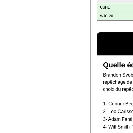
USHL
WJC-20
Quelle é
Brandon Svobo
repêchage de
choix du repê
1-
Connor Be
2-
Leo Carlss
3-
Adam Fantil
4-
Will Smith