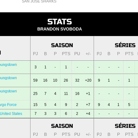
SAN JOSE SHARKS
STATS
BRANDON SVOBODA
SAISON
SÉRIES
N
PJ
B
P
PTS
PU
+/-
PJ
B
P
PTS
oungstown
3
1
-
1
-
-
-
-
-
-
oungstown
59
16
10
26
32
+20
9
1
-
1
oungstown
25
7
4
11
16
+1
-
-
-
-
rgo Force
15
5
4
9
2
+7
9
4
1
5
United States
7
3
3
6
2
+4
-
-
-
-
SAISON
SÉRIES
PJ
B
P
PTS
PU
+/-
PJ
B
P
PTS