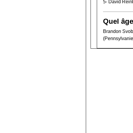
5-
David Rein
Quel âg
Brandon Svobod
(Pennsylvanie,