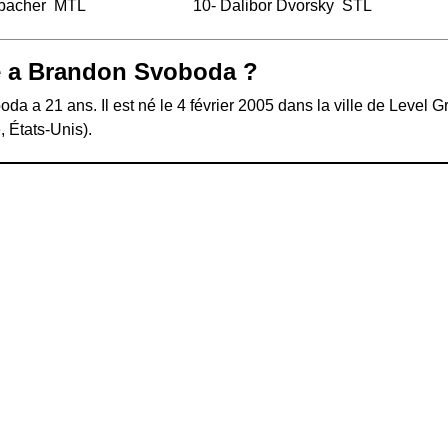
bacher
MTL
10-
Dalibor Dvorsky
STL
e a Brandon Svoboda ?
a a 21 ans. Il est né le 4 février 2005 dans la ville de Level G
 États-Unis).