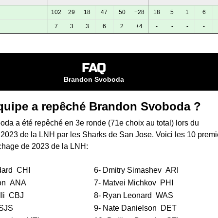
102
29
18
47
50
+28
18
5
1
6
7
3
3
6
2
+4
-
-
-
-
FAQ
Brandon Svoboda
quipe a repêché Brandon Svoboda ?
da a été repêché en 3e ronde (71e choix au total) lors du
 2023 de la LNH
par les Sharks de San Jose. Voici les 10 premi
chage de 2023 de la LNH:
dard
CHI
6-
Dmitry Simashev
ARI
on
ANA
7-
Matvei Michkov
PHI
li
CBJ
8-
Ryan Leonard
WAS
SJS
9-
Nate Danielson
DET