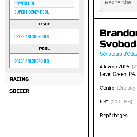
POWERPOOL
SUPER HOCKEY POOL
LIGUE
Brando
CRÉER / RECHERCHER
Svobod
POOL
Sénateurs d'Ott
CRÉER / RECHERCHER
4 février 2005
(2
Level Green, PA
RACING
Centre
(Droitier)
SOCCER
6'3"
(210 LBS)
Repêchages