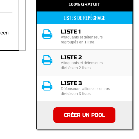
100% GRATUIT
LISTES DE REPÊCHAGE
LISTE 1
reen
Attaquants et défenseurs
regroupés en 1 liste.
LISTE 2
Attaquants et défenseurs
divisés en 2 listes.
LISTE 3
Défenseurs, ailiers et centres
divisés en 3 listes.
CRÉER UN POOL