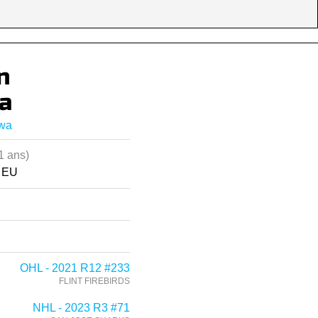
n
a
awa
1 ans)
, EU
OHL - 2021 R12 #233
FLINT FIREBIRDS
NHL - 2023 R3 #71