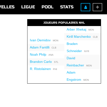
VELLES
LIGUE
POOL
STATS
JOUEURS POPULAIRES NHL
Arber Xhekaj
MON
Kirill Marchenko
CLB
Ivan Demidov
MON
Braden
Adam Fantilli
CLB
Schneider
NYR
Noah Philp
ANA
David
Brandon Carlo
STL
Reinbacher
MON
R. Ristolainen
PHI
Adam
Engstrom
MON