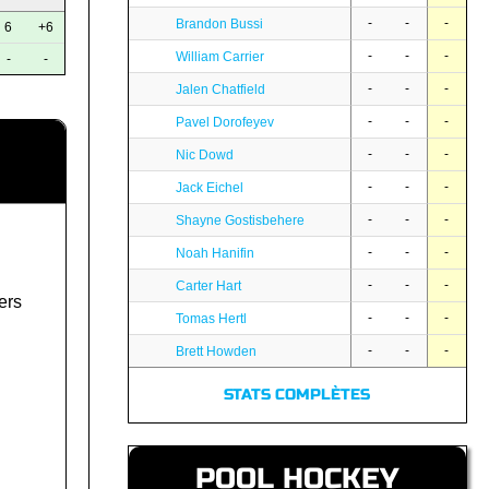
-
-
-
Brandon Bussi
6
+6
-
-
-
William Carrier
-
-
-
-
-
Jalen Chatfield
-
-
-
Pavel Dorofeyev
-
-
-
Nic Dowd
-
-
-
Jack Eichel
-
-
-
Shayne Gostisbehere
-
-
-
Noah Hanifin
-
-
-
Carter Hart
ers
-
-
-
Tomas Hertl
-
-
-
Brett Howden
STATS COMPLÈTES
POOL HOCKEY