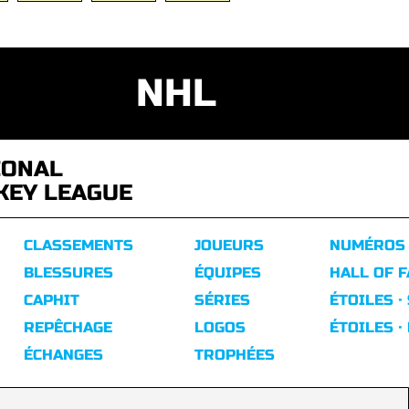
NHL
IONAL
KEY LEAGUE
CLASSEMENTS
JOUEURS
NUMÉROS
BLESSURES
ÉQUIPES
HALL OF 
CAPHIT
SÉRIES
ÉTOILES ·
REPÊCHAGE
LOGOS
ÉTOILES ·
ÉCHANGES
TROPHÉES