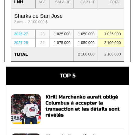
LNH
AGE
SALAIRE
CAP HIT
TOTAL
Sharks de San Jose
2 ans · 2 100 000 $
2026-27
23
1 025 000
1 050 000
1 025 000
2027-28
24
1 075 000
1 050 000
2 100 000
TOTAL
2 100 000
2 100 000
TOP 5
Kirill Marchenko aurait obligé
Columbus à accepter la
transaction et les détails sont
révélés