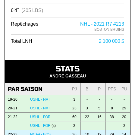
6'4"
(205 LBS)
Repêchages
NHL - 2021 R7 #213
BOSTON BRUINS
Total LNH
2 100 000 $
STATS
ANDRE GASSEAU
PAR SAISON
PJ
B
P
PTS
PU
19-20
USHL - NAT
3
-
-
-
-
20-21
USHL - NAT
23
3
5
8
29
21-22
USHL - FOR
60
22
16
38
20
USHL - FOR
(s)
2
-
-
-
2
22-23
NCAA - BOS
36
10
19
29
14