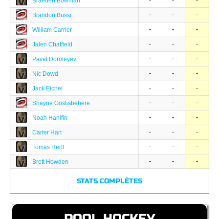
-
-
-
Braeden Bowman
-
-
-
Brandon Bussi
-
-
-
William Carrier
-
-
-
Jalen Chatfield
-
-
-
Pavel Dorofeyev
-
-
-
Nic Dowd
-
-
-
Jack Eichel
-
-
-
Shayne Gostisbehere
-
-
-
Noah Hanifin
-
-
-
Carter Hart
-
-
-
Tomas Hertl
-
-
-
Brett Howden
STATS COMPLÈTES
POOL HOCKEY