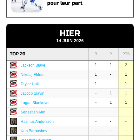
pour leur part
HIER
14 JUIN 2026
TOP 20
B
P
PTS
1
1
2
Jackson Blake
1
-
1
Nikolaj Ehlers
1
-
1
Taylor Hall
-
1
1
Jaccob Slavin
-
1
1
Logan Stankoven
-
-
-
Sebastian Aho
-
-
-
Rasmus Andersson
-
-
-
Ivan Barbashev