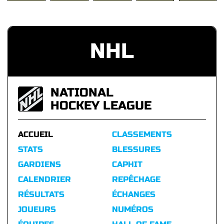
NHL
NATIONAL
HOCKEY LEAGUE
ACCUEIL
CLASSEMENTS
STATS
BLESSURES
GARDIENS
CAPHIT
CALENDRIER
REPÊCHAGE
RÉSULTATS
ÉCHANGES
JOUEURS
NUMÉROS