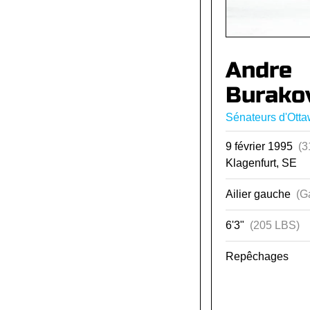
Andre
Burako
Sénateurs d'Ott
9 février 1995
(3
Klagenfurt, SE
Ailier gauche
(G
6'3"
(205 LBS)
Repêchages