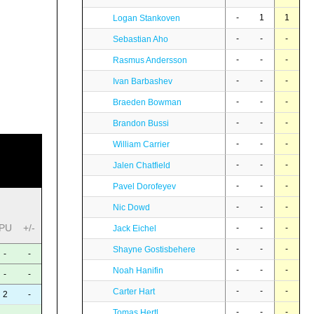
-
1
1
Logan Stankoven
-
-
-
Sebastian Aho
-
-
-
Rasmus Andersson
-
-
-
Ivan Barbashev
-
-
-
Braeden Bowman
-
-
-
Brandon Bussi
-
-
-
William Carrier
-
-
-
Jalen Chatfield
-
-
-
Pavel Dorofeyev
-
-
-
Nic Dowd
PU
+/-
-
-
-
Jack Eichel
-
-
-
Shayne Gostisbehere
-
-
-
-
-
Noah Hanifin
-
-
-
-
-
Carter Hart
2
-
-
-
-
Tomas Hertl