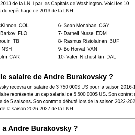
 2013 de la LNH
par les Capitals de Washington. Voici les 10
x du repêchage de 2013 de la LNH:
cKinnon
COL
6-
Sean Monahan
CGY
 Barkov
FLO
7-
Darnell Nurse
EDM
rouin
TB
8-
Rasmus Ristolainen
BUF
NSH
9-
Bo Horvat
VAN
holm
CAR
10-
Valeri Nichushkin
DAL
 le salaire de Andre Burakovsky ?
sky recevra un salaire de 3 750 000$ US pour la saison 2016-
aire représente un cap salarial de 5 500 000$ US. Son contrat 
e de 5 saisons. Son contrat a débuté lors de la saison 2022-202
s de la saison 2026-2027 de la LNH.
 a Andre Burakovsky ?