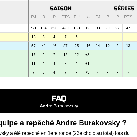
SAISON
SÉRIES
PJ
B
P
PTS
PU
+/-
PJ
B
P
PTS
771
164
256
420
183
+2
93
20
27
47
13
3
4
7
6
-
-
-
-
-
57
41
46
87
35
+46
14
10
3
13
13
5
7
12
12
+8
-
-
-
-
11
4
4
8
4
+1
-
-
-
-
7
3
4
7
-
+3
-
-
-
-
FAQ
Andre Burakovsky
quipe a repêché Andre Burakovsky ?
ky a été repêché en 1ère ronde (23e choix au total) lors du