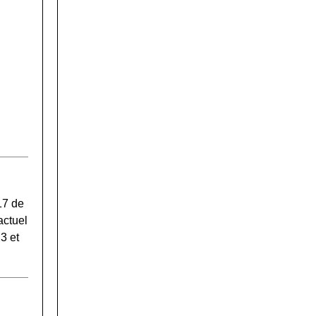
17 de
actuel
3 et