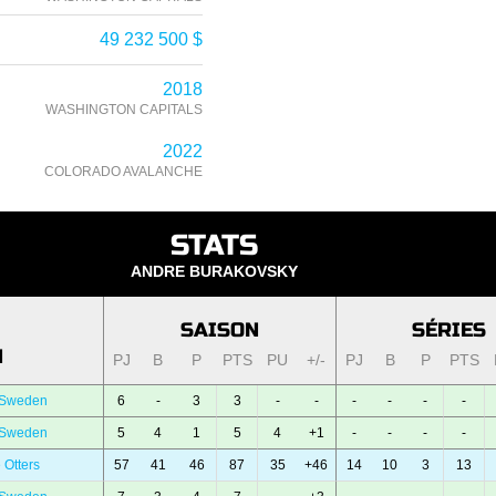
49 232 500 $
2018
WASHINGTON CAPITALS
2022
COLORADO AVALANCHE
STATS
ANDRE BURAKOVSKY
SAISON
SÉRIES
N
PJ
B
P
PTS
PU
+/-
PJ
B
P
PTS
 Sweden
6
-
3
3
-
-
-
-
-
-
 Sweden
5
4
1
5
4
+1
-
-
-
-
 Otters
57
41
46
87
35
+46
14
10
3
13