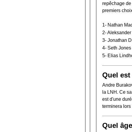
repêchage de
premiers choi
1-
Nathan Ma
2-
Aleksander
3-
Jonathan D
4-
Seth Jones
5-
Elias Lind
Quel est
Andre Burakov
la LNH. Ce sal
est d'une duré
terminera lor
Quel âge