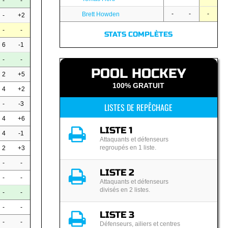
-
-
-
-
-
Brett Howden
-
+2
-
-
STATS COMPLÈTES
6
-1
-
-
POOL HOCKEY
2
+5
100% GRATUIT
4
+2
-
-3
LISTES DE REPÊCHAGE
4
+6
LISTE 1
4
-1
Attaquants et défenseurs
regroupés en 1 liste.
2
+3
-
-
LISTE 2
-
-
Attaquants et défenseurs
divisés en 2 listes.
-
-
-
-
LISTE 3
-
-
Défenseurs, ailiers et centres