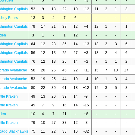
 Sweden
7
3
4
7
-
+3
-
-
-
-
hington Capitals
53
9
13
22
10
+12
11
2
1
3
shey Bears
13
3
4
7
6
-
-
-
-
-
hington Capitals
79
17
21
38
12
+4
12
1
-
1
den
3
1
-
1
12
-
-
-
-
-
hington Capitals
64
12
23
35
14
+13
13
3
3
6
hington Capitals
56
12
13
25
27
+3
13
2
4
6
hington Capitals
76
12
13
25
14
+2
7
1
1
2
orado Avalanche
58
20
25
45
22
+11
15
7
10
17
orado Avalanche
53
19
25
44
10
+4
10
1
3
4
orado Avalanche
80
22
39
61
18
+12
12
3
5
8
ttle Kraken
49
13
26
39
14
-9
-
-
-
-
ttle Kraken
49
7
9
16
14
-15
-
-
-
-
den
10
4
7
11
-
+8
-
-
-
-
ttle Kraken
79
10
27
37
12
-3
-
-
-
-
cago Blackhawks
75
11
22
33
16
-32
-
-
-
-