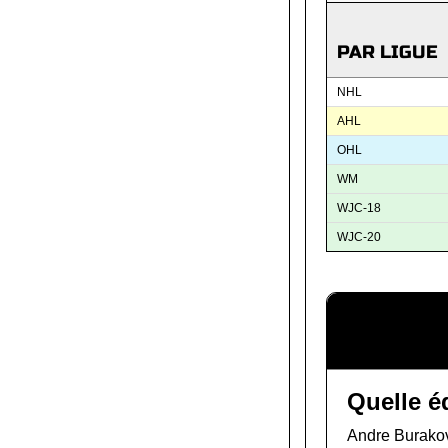
PAR LIGUE
NHL
AHL
OHL
WM
WJC-18
WJC-20
Quelle é
Andre Burakovs