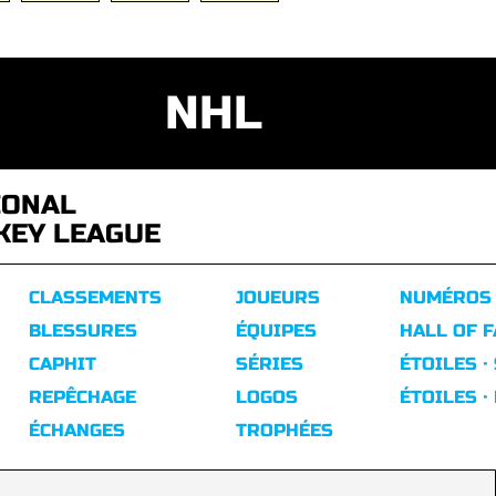
NHL
IONAL
KEY LEAGUE
CLASSEMENTS
JOUEURS
NUMÉROS
BLESSURES
ÉQUIPES
HALL OF 
CAPHIT
SÉRIES
ÉTOILES ·
REPÊCHAGE
LOGOS
ÉTOILES ·
ÉCHANGES
TROPHÉES