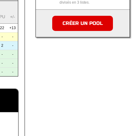
divisés en 3 listes.
PU
+/-
CRÉER UN POOL
22
+13
-
-
2
-
-
-
-
-
-
-