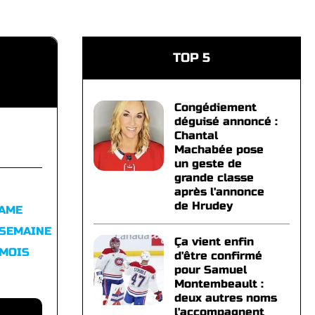
TOP 5
Congédiement
déguisé annoncé :
Chantal
Machabée pose
un geste de
grande classe
après l'annonce
de Hrudey
FAME
 SEMAINE
Ça vient enfin
 MOIS
d'être confirmé
pour Samuel
Montembeault :
deux autres noms
l'accompagnent