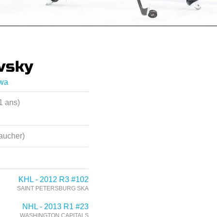
vsky
awa
1 ans)
aucher)
KHL - 2012 R3 #102
SAINT PETERSBURG SKA
NHL - 2013 R1 #23
WASHINGTON CAPITALS