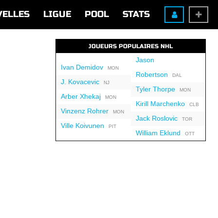
VELLES
LIGUE
POOL
STATS
JOUEURS POPULAIRES NHL
Jason
Ivan Demidov
MON
Robertson
DAL
J. Kovacevic
NJ
Tyler Thorpe
MON
Arber Xhekaj
MON
Kirill Marchenko
CLB
Vinzenz Rohrer
MON
Jack Roslovic
TOR
Ville Koivunen
PIT
William Eklund
OTT