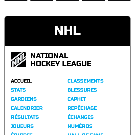
NHL
NATIONAL
HOCKEY LEAGUE
ACCUEIL
CLASSEMENTS
STATS
BLESSURES
GARDIENS
CAPHIT
CALENDRIER
REPÊCHAGE
RÉSULTATS
ÉCHANGES
JOUEURS
NUMÉROS