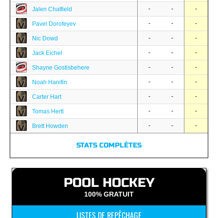
-
-
-
Jalen Chatfield
-
-
-
Pavel Dorofeyev
-
-
-
Nic Dowd
-
-
-
Jack Eichel
-
-
-
Shayne Gostisbehere
-
-
-
Noah Hanifin
-
-
-
Carter Hart
-
-
-
Tomas Hertl
-
-
-
Brett Howden
STATS COMPLÈTES
POOL HOCKEY
100% GRATUIT
LISTES DE REPÊCHAGE