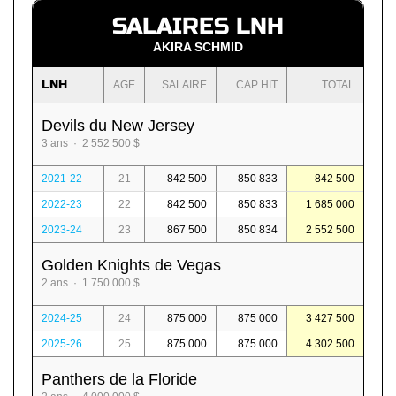
SALAIRES LNH
AKIRA SCHMID
LNH
AGE
SALAIRE
CAP HIT
TOTAL
Devils du New Jersey
3 ans · 2 552 500 $
2021-22
21
842 500
850 833
842 500
2022-23
22
842 500
850 833
1 685 000
2023-24
23
867 500
850 834
2 552 500
Golden Knights de Vegas
2 ans · 1 750 000 $
2024-25
24
875 000
875 000
3 427 500
2025-26
25
875 000
875 000
4 302 500
Panthers de la Floride