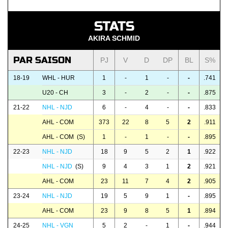
STATS
AKIRA SCHMID
PAR SAISON
PJ
V
D
DP
BL
S%
18-19
WHL - HUR
1
-
1
-
-
.741
U20 - CH
3
-
2
-
-
.875
21-22
NHL - NJD
6
-
4
-
-
.833
AHL - COM
373
22
8
5
2
.911
AHL - COM (S)
1
-
1
-
-
.895
22-23
NHL - NJD
18
9
5
2
1
.922
NHL - NJD
(S)
9
4
3
1
2
.921
AHL - COM
23
11
7
4
2
.905
23-24
NHL - NJD
19
5
9
1
-
.895
AHL - COM
23
9
8
5
1
.894
24-25
NHL - VGN
5
2
-
1
-
.944