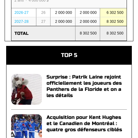
2 ans · 4 000 000 $
2026-27
26
2 000 000
2 000 000
6 302 500
2027-28
27
2 000 000
2 000 000
8 302 500
TOTAL
8 302 500
8 302 500
TOP 5
Surprise : Patrik Laine rejoint
officiellement les joueurs des
Panthers de la Floride et on a
les détails
Acquisition pour Kent Hughes
et le Canadien de Montréal :
quatre gros défenseurs ciblés