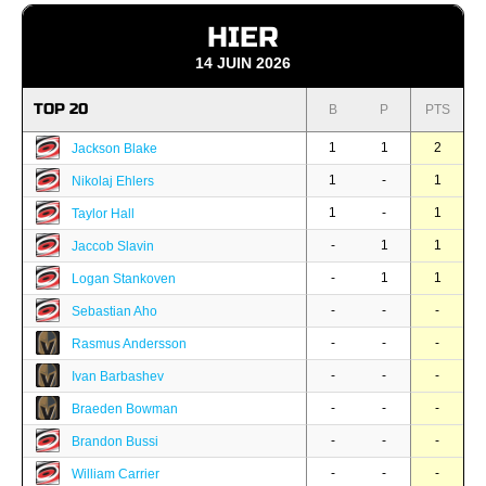
HIER
14 JUIN 2026
TOP 20
B
P
PTS
1
1
2
Jackson Blake
1
-
1
Nikolaj Ehlers
1
-
1
Taylor Hall
-
1
1
Jaccob Slavin
-
1
1
Logan Stankoven
-
-
-
Sebastian Aho
-
-
-
Rasmus Andersson
-
-
-
Ivan Barbashev
-
-
-
Braeden Bowman
-
-
-
Brandon Bussi
-
-
-
William Carrier