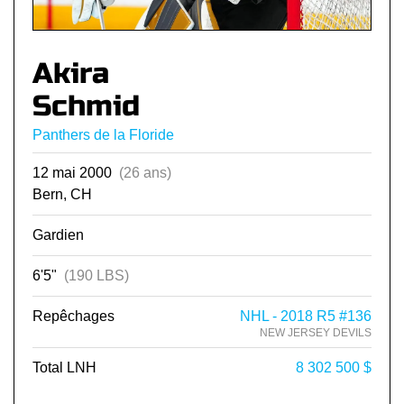
Akira
Schmid
Panthers de la Floride
12 mai 2000
(26 ans)
Bern, CH
Gardien
6'5"
(190 LBS)
Repêchages
NHL - 2018 R5 #136
NEW JERSEY DEVILS
Total LNH
8 302 500 $