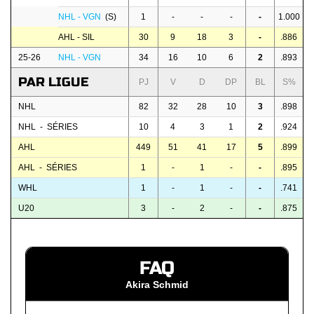
NHL - VGN
(S)
1
-
-
-
-
1.000
AHL - SIL
30
9
18
3
-
.886
25-26
NHL - VGN
34
16
10
6
2
.893
PAR LIGUE
PJ
V
D
DP
BL
S%
NHL
82
32
28
10
3
.898
NHL - SÉRIES
10
4
3
1
2
.924
AHL
449
51
41
17
5
.899
AHL - SÉRIES
1
-
1
-
-
.895
WHL
1
-
1
-
-
.741
U20
3
-
2
-
-
.875
FAQ
Akira Schmid