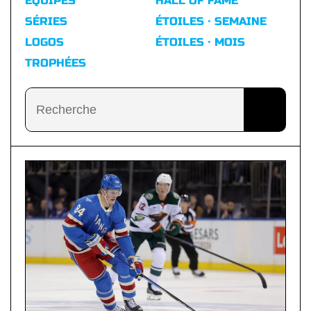
ÉQUIPES
HALL OF FAME
SÉRIES
ÉTOILES · SEMAINE
LOGOS
ÉTOILES · MOIS
TROPHÉES