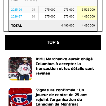
2 ans · 1 950 000 $
2025-26
25
975 000
975 000
3 515 000
2026-27
26
975 000
975 000
4 490 000
TOTAL
4 490 000
4 490 000
TOP 5
Kirill Marchenko aurait obligé
Columbus à accepter la
transaction et les détails sont
révélés
Signature confirmée : Un
joueur de centre de 25 ans
rejoint l'organisation du
Canadien de Montréal