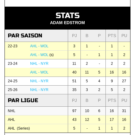
STATS
ADAM EDSTROM
PAR SAISON
PJ
B
P
PTS
PU
22-23
AHL - WOL
3
1
-
1
-
AHL - WOL
(s)
5
-
1
1
2
23-24
NHL - NYR
11
2
-
2
2
AHL - WOL
40
11
5
16
16
24-25
NHL - NYR
51
5
4
9
27
25-26
NHL - NYR
35
3
2
5
2
PAR LIGUE
PJ
B
P
PTS
PU
NHL
97
10
6
16
31
AHL
43
12
5
17
16
AHL (Series)
5
-
1
1
2