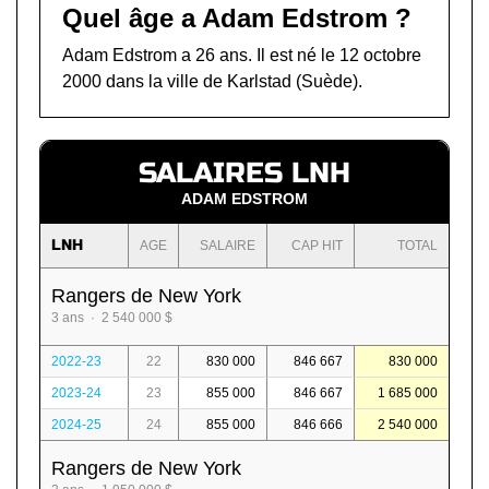
Quel âge a Adam Edstrom ?
Adam Edstrom a 26 ans. Il est né le 12 octobre
2000 dans la ville de Karlstad (Suède).
SALAIRES LNH
ADAM EDSTROM
LNH
AGE
SALAIRE
CAP HIT
TOTAL
Rangers de New York
3 ans · 2 540 000 $
2022-23
22
830 000
846 667
830 000
2023-24
23
855 000
846 667
1 685 000
2024-25
24
855 000
846 666
2 540 000
Rangers de New York