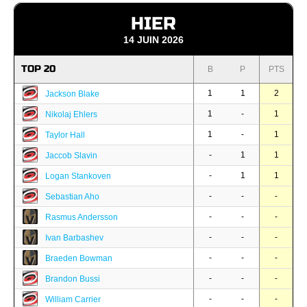
HIER
14 JUIN 2026
TOP 20
B
P
PTS
1
1
2
Jackson Blake
1
-
1
Nikolaj Ehlers
1
-
1
Taylor Hall
-
1
1
Jaccob Slavin
-
1
1
Logan Stankoven
-
-
-
Sebastian Aho
-
-
-
Rasmus Andersson
-
-
-
Ivan Barbashev
-
-
-
Braeden Bowman
-
-
-
Brandon Bussi
-
-
-
William Carrier