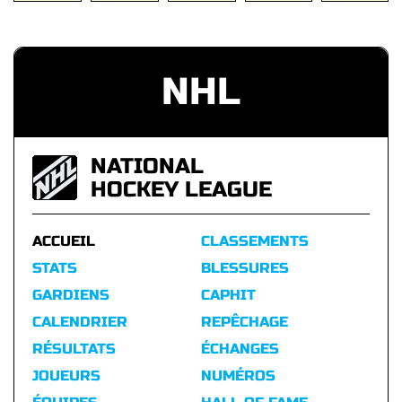
NHL
NATIONAL
HOCKEY LEAGUE
ACCUEIL
CLASSEMENTS
STATS
BLESSURES
GARDIENS
CAPHIT
CALENDRIER
REPÊCHAGE
RÉSULTATS
ÉCHANGES
JOUEURS
NUMÉROS