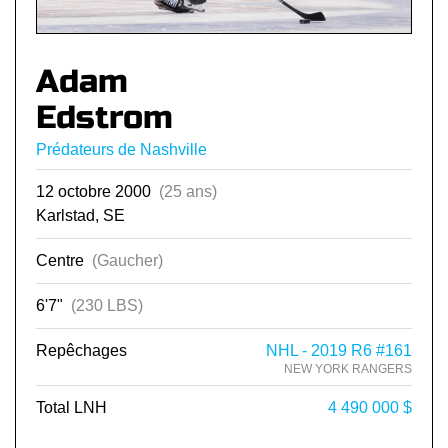
Adam
Edstrom
Prédateurs de Nashville
12 octobre 2000
(25 ans)
Karlstad, SE
Centre
(Gaucher)
6'7"
(230 LBS)
Repêchages
NHL - 2019 R6 #161
NEW YORK RANGERS
Total LNH
4 490 000 $