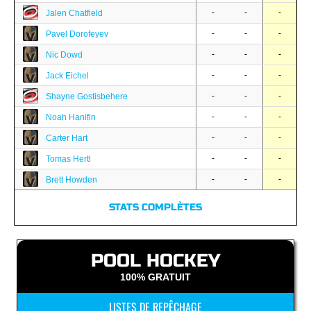
-
-
-
Jalen Chatfield
-
-
-
Pavel Dorofeyev
-
-
-
Nic Dowd
-
-
-
Jack Eichel
-
-
-
Shayne Gostisbehere
-
-
-
Noah Hanifin
-
-
-
Carter Hart
-
-
-
Tomas Hertl
-
-
-
Brett Howden
STATS COMPLÈTES
POOL HOCKEY
100% GRATUIT
LISTES DE REPÊCHAGE