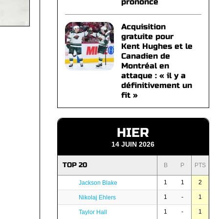
prononce
Acquisition
gratuite pour
Kent Hughes et le
Canadien de
Montréal en
attaque : « il y a
définitivement un
fit »
HIER
14 JUIN 2026
TOP 20
B
P
PTS
1
1
2
Jackson Blake
1
-
1
Nikolaj Ehlers
1
-
1
Taylor Hall