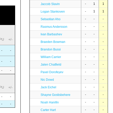
-
1
1
Jaccob Slavin
-
1
1
Logan Stankoven
-
-
-
Sebastian Aho
-
-
-
Rasmus Andersson
-
-
-
Ivan Barbashev
PU
+/-
-
-
-
Braeden Bowman
-
-
-
Brandon Bussi
-
-
-
-
-
William Carrier
-
-
-
-
-
Jalen Chatfield
-
-
-
-
-
Pavel Dorofeyev
-
-
-
Nic Dowd
-
-
-
PU
+/-
Jack Eichel
-
-
-
Shayne Gostisbehere
-
-
-
-
-
Noah Hanifin
-
-
-
-
-
Carter Hart