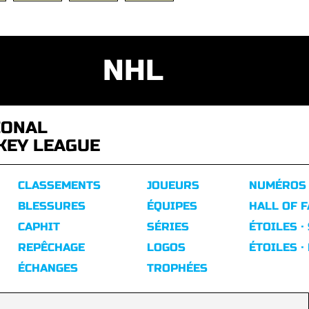
NHL
IONAL
KEY LEAGUE
CLASSEMENTS
JOUEURS
NUMÉROS
BLESSURES
ÉQUIPES
HALL OF 
CAPHIT
SÉRIES
ÉTOILES ·
REPÊCHAGE
LOGOS
ÉTOILES ·
ÉCHANGES
TROPHÉES