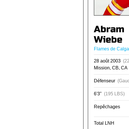
Abram
Wiebe
Flames de Calga
28 août 2003
(2
Mission, CB, CA
Défenseur
(Gauc
6'3"
(195 LBS)
Repêchages
Total LNH