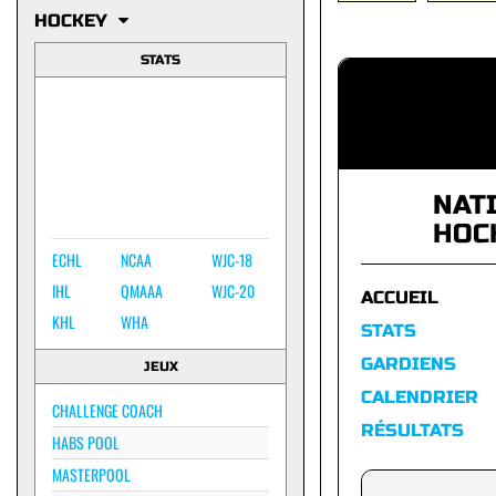
HOCKEY
STATS
NAT
HOC
ECHL
NCAA
WJC-18
IHL
QMAAA
WJC-20
ACCUEIL
KHL
WHA
STATS
GARDIENS
JEUX
CALENDRIER
CHALLENGE COACH
RÉSULTATS
HABS POOL
MASTERPOOL