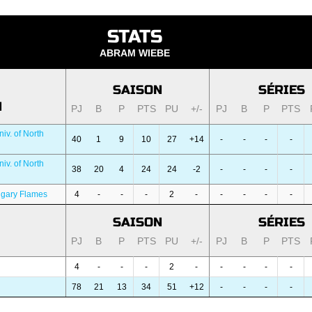
STATS
ABRAM WIEBE
SAISON
SÉRIES
N
PJ
B
P
PTS
PU
+/-
PJ
B
P
PTS
iv. of North
40
1
9
10
27
+14
-
-
-
-
iv. of North
38
20
4
24
24
-2
-
-
-
-
lgary Flames
4
-
-
-
2
-
-
-
-
-
SAISON
SÉRIES
PJ
B
P
PTS
PU
+/-
PJ
B
P
PTS
4
-
-
-
2
-
-
-
-
-
78
21
13
34
51
+12
-
-
-
-