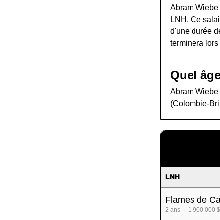
Abram Wiebe r
LNH. Ce salair
d'une durée de
terminera lor
Quel âge
Abram Wiebe a 
(Colombie-Bri
LNH
Flames de Ca
2 ans · 1 900 000 $