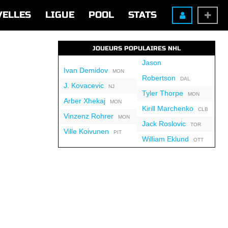
VELLES
LIGUE
POOL
STATS
JOUEURS POPULAIRES NHL
Jason
Ivan Demidov
MON
Robertson
DAL
J. Kovacevic
NJ
Tyler Thorpe
MON
Arber Xhekaj
MON
Kirill Marchenko
CLB
Vinzenz Rohrer
MON
Jack Roslovic
TOR
Ville Koivunen
PIT
William Eklund
OTT