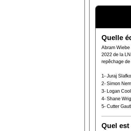
Quelle é
Abram Wiebe a
2022 de la L
repêchage de
1-
Juraj Slafk
2-
Simon Nem
3-
Logan Coo
4-
Shane Wrig
5-
Cutter Gaut
Quel est