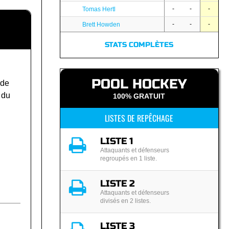
-
-
-
Tomas Hertl
-
-
-
Brett Howden
STATS COMPLÈTES
POOL HOCKEY
 de
 du
100% GRATUIT
LISTES DE REPÊCHAGE
LISTE 1
Attaquants et défenseurs
regroupés en 1 liste.
LISTE 2
Attaquants et défenseurs
divisés en 2 listes.
LISTE 3