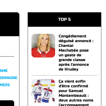
TOP 5
Congédiement
déguisé annoncé :
Chantal
Machabée pose
un geste de
grande classe
après l'annonce
de Hrudey
FAME
 SEMAINE
Ça vient enfin
 MOIS
d'être confirmé
pour Samuel
Montembeault :
deux autres noms
l'accompagnent