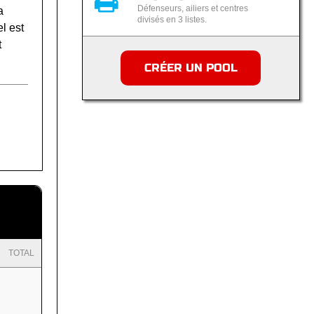
Défenseurs, ailiers et centres
a
divisés en 3 listes.
l est
t
CRÉER UN POOL
TOTAL