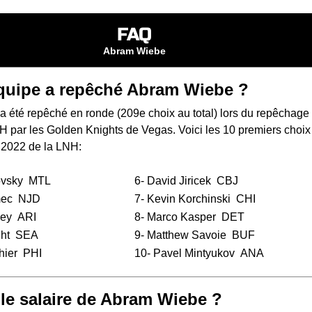
FAQ
Abram Wiebe
quipe a repêché Abram Wiebe ?
 été repêché en ronde (209e choix au total) lors du
repêchage
NH
par les Golden Knights de Vegas. Voici les 10 premiers choix
 2022 de la LNH:
ovsky
MTL
6-
David Jiricek
CBJ
ec
NJD
7-
Kevin Korchinski
CHI
ley
ARI
8-
Marco Kasper
DET
ht
SEA
9-
Matthew Savoie
BUF
hier
PHI
10-
Pavel Mintyukov
ANA
 le salaire de Abram Wiebe ?