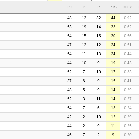
PJ
B
P
PTS
MOY
48
12
32
44
0,92
53
19
14
33
0,62
54
15
15
30
0,56
47
12
12
24
0,51
54
11
13
24
0,44
44
10
9
19
0,43
52
7
10
17
0,33
37
6
9
15
0,41
48
5
9
14
0,29
52
3
11
14
0,27
54
7
6
13
0,24
42
2
10
12
0,29
44
2
9
11
0,25
46
7
2
9
0,20