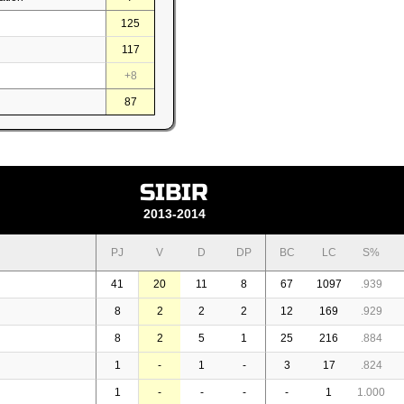
125
117
+8
87
SIBIR
2013-2014
PJ
V
D
DP
BC
LC
S%
41
20
11
8
67
1097
.939
8
2
2
2
12
169
.929
8
2
5
1
25
216
.884
1
-
1
-
3
17
.824
1
-
-
-
-
1
1.000