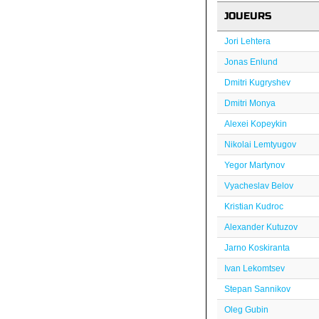
JOUEURS
Jori Lehtera
Jonas Enlund
Dmitri Kugryshev
Dmitri Monya
Alexei Kopeykin
Nikolai Lemtyugov
Yegor Martynov
Vyacheslav Belov
Kristian Kudroc
Alexander Kutuzov
Jarno Koskiranta
Ivan Lekomtsev
Stepan Sannikov
Oleg Gubin