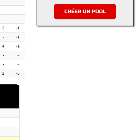
-
-
-
-
CRÉER UN POOL
-
-
2
-1
-
-1
4
-1
-
-
-
-
2
-5