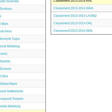
Classement 2013-2014 KHL
ets Severstal
Classement 2013-2014 WHA
 Donbass
Classement 2013-2014 LHJMQ
z
Classement 2013-2014 OHL
K-Bars
Classement 2013-2014 WHL
vsk Amur
ansiysk Yugra
orsk Metallurg
inamo
Spartak
 Dynamo
 CSKA
blast Atlant
msk Neftekhimik
Novgorod Torpedo
etsk Metallurg