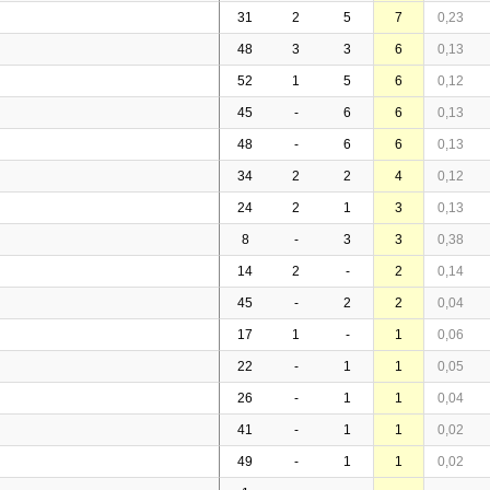
31
2
5
7
0,23
48
3
3
6
0,13
52
1
5
6
0,12
45
-
6
6
0,13
48
-
6
6
0,13
34
2
2
4
0,12
24
2
1
3
0,13
8
-
3
3
0,38
14
2
-
2
0,14
45
-
2
2
0,04
17
1
-
1
0,06
22
-
1
1
0,05
26
-
1
1
0,04
41
-
1
1
0,02
49
-
1
1
0,02