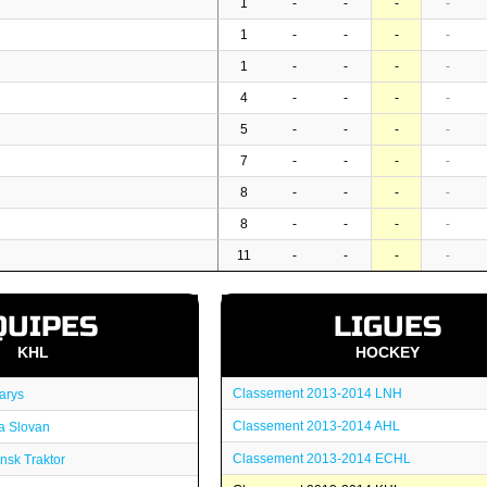
1
-
-
-
-
1
-
-
-
-
1
-
-
-
-
4
-
-
-
-
5
-
-
-
-
7
-
-
-
-
8
-
-
-
-
8
-
-
-
-
11
-
-
-
-
QUIPES
LIGUES
KHL
HOCKEY
Classement 2013-2014 LNH
arys
Classement 2013-2014 AHL
a Slovan
Classement 2013-2014 ECHL
nsk Traktor