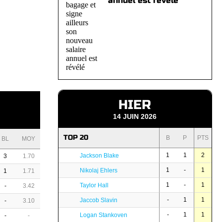
annuel est révélé
HIER
14 JUIN 2026
TOP 20
B
P
PTS
BL
MOY
1
1
2
Jackson Blake
3
1.70
1
-
1
Nikolaj Ehlers
1
1.71
1
-
1
Taylor Hall
-
3.42
-
1
1
Jaccob Slavin
-
3.10
-
1
1
Logan Stankoven
-
-