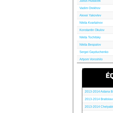
Julius Hudacek
Vadim Orekhov
Alexei Yakovlev
Nikita Kvartalnov
Konstantin Okulov
Nikita Tochitsky
Nikita Bespalov
Sergei Gayduchenko
Artyom Voroshilo
É
2013-2014 Astana B
2013-2014 Bratislav
2013-2014 Chelyabi