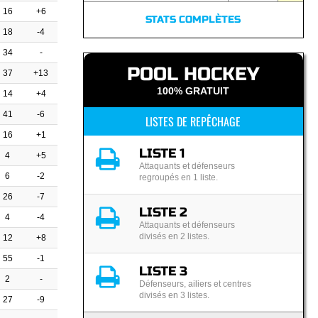
16
+6
STATS COMPLÈTES
18
-4
34
-
POOL HOCKEY
37
+13
100% GRATUIT
14
+4
41
-6
LISTES DE REPÊCHAGE
16
+1
LISTE 1
4
+5
Attaquants et défenseurs
6
-2
regroupés en 1 liste.
26
-7
LISTE 2
4
-4
Attaquants et défenseurs
divisés en 2 listes.
12
+8
55
-1
LISTE 3
2
-
Défenseurs, ailiers et centres
divisés en 3 listes.
27
-9