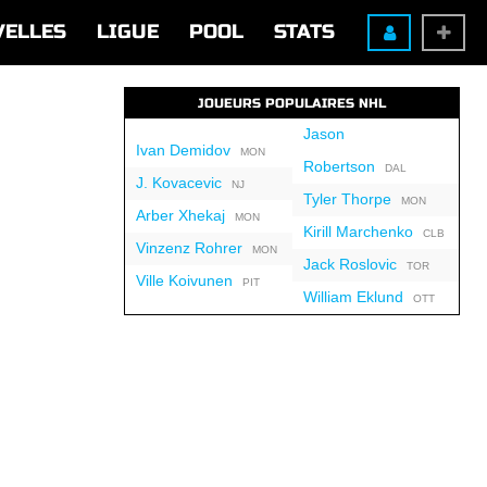
VELLES
LIGUE
POOL
STATS
JOUEURS POPULAIRES NHL
Jason
Ivan Demidov
MON
Robertson
DAL
J. Kovacevic
NJ
Tyler Thorpe
MON
Arber Xhekaj
MON
Kirill Marchenko
CLB
Vinzenz Rohrer
MON
Jack Roslovic
TOR
Ville Koivunen
PIT
William Eklund
OTT