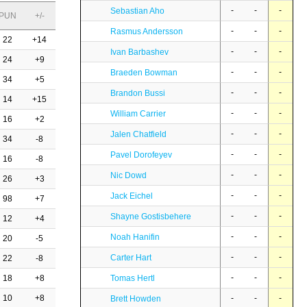
-
-
-
Sebastian Aho
PUN
+/-
-
-
-
Rasmus Andersson
22
+14
-
-
-
Ivan Barbashev
24
+9
-
-
-
Braeden Bowman
34
+5
-
-
-
Brandon Bussi
14
+15
-
-
-
William Carrier
16
+2
-
-
-
Jalen Chatfield
34
-8
-
-
-
Pavel Dorofeyev
16
-8
-
-
-
Nic Dowd
26
+3
-
-
-
Jack Eichel
98
+7
-
-
-
Shayne Gostisbehere
12
+4
-
-
-
Noah Hanifin
20
-5
-
-
-
Carter Hart
22
-8
-
-
-
18
+8
Tomas Hertl
10
+8
-
-
-
Brett Howden