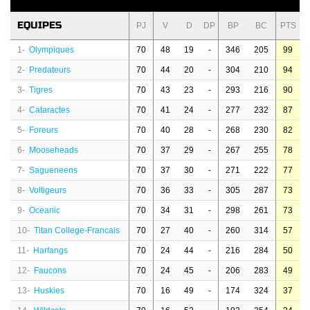
EQUIPES
PJ
V
D
DP
BP
BC
PTS
1-
Olympiques
70
48
19
-
346
205
99
2-
Predateurs
70
44
20
-
304
210
94
3-
Tigres
70
43
23
-
293
216
90
4-
Cataractes
70
41
24
-
277
232
87
5-
Foreurs
70
40
28
-
268
230
82
6-
Mooseheads
70
37
29
-
267
255
78
7-
Sagueneens
70
37
30
-
271
222
77
8-
Voltigeurs
70
36
33
-
305
287
73
9-
Oceanic
70
34
31
-
298
261
73
10-
Titan College-Francais
70
27
40
-
260
314
57
11-
Harfangs
70
24
44
-
216
284
50
12-
Faucons
70
24
45
-
206
283
49
13-
Huskies
70
16
49
-
174
324
37