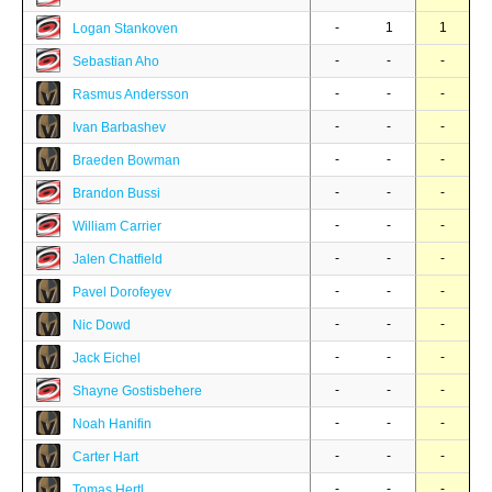
-
1
1
Logan Stankoven
-
-
-
Sebastian Aho
-
-
-
Rasmus Andersson
-
-
-
Ivan Barbashev
-
-
-
Braeden Bowman
-
-
-
Brandon Bussi
-
-
-
William Carrier
-
-
-
Jalen Chatfield
-
-
-
Pavel Dorofeyev
-
-
-
Nic Dowd
-
-
-
Jack Eichel
-
-
-
Shayne Gostisbehere
-
-
-
Noah Hanifin
-
-
-
Carter Hart
-
-
-
Tomas Hertl