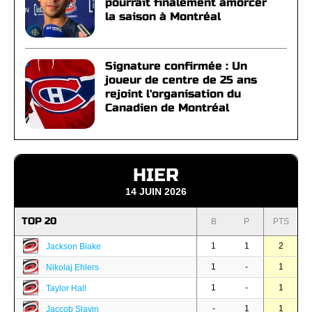
pourrait finalement amorcer
la saison à Montréal
Signature confirmée : Un
joueur de centre de 25 ans
rejoint l'organisation du
Canadien de Montréal
HIER
14 JUIN 2026
TOP 20
B
P
PTS
1
1
2
Jackson Blake
1
-
1
Nikolaj Ehlers
1
-
1
Taylor Hall
-
1
1
Jaccob Slavin