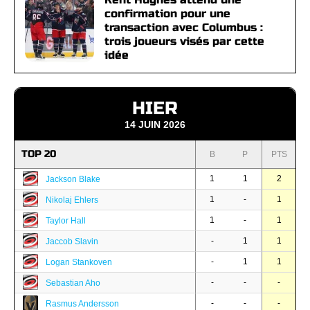
confirmation pour une
transaction avec Columbus :
trois joueurs visés par cette
idée
HIER
14 JUIN 2026
TOP 20
B
P
PTS
1
1
2
Jackson Blake
1
-
1
Nikolaj Ehlers
1
-
1
Taylor Hall
-
1
1
Jaccob Slavin
-
1
1
Logan Stankoven
-
-
-
Sebastian Aho
-
-
-
Rasmus Andersson