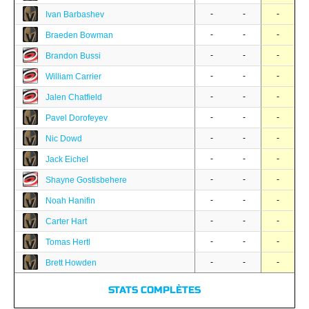
-
-
-
Ivan Barbashev
-
-
-
Braeden Bowman
-
-
-
Brandon Bussi
-
-
-
William Carrier
-
-
-
Jalen Chatfield
-
-
-
Pavel Dorofeyev
-
-
-
Nic Dowd
-
-
-
Jack Eichel
-
-
-
Shayne Gostisbehere
-
-
-
Noah Hanifin
-
-
-
Carter Hart
-
-
-
Tomas Hertl
-
-
-
Brett Howden
STATS COMPLÈTES