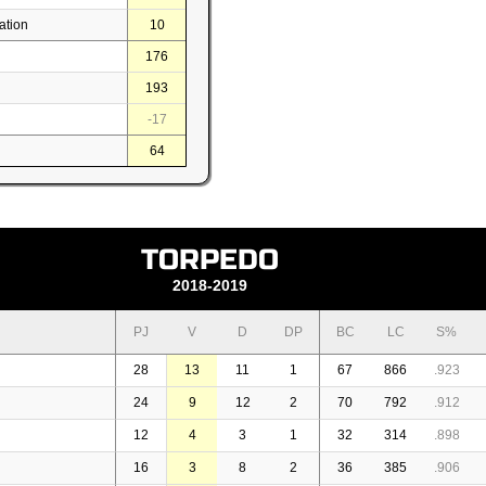
ation
10
176
193
-17
64
TORPEDO
2018-2019
PJ
V
D
DP
BC
LC
S%
28
13
11
1
67
866
.923
24
9
12
2
70
792
.912
12
4
3
1
32
314
.898
16
3
8
2
36
385
.906