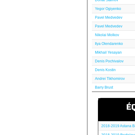
Donat Stalnov
Yegor Ogiyenko
Pavel Medvedev
Pavel Medvedev
Nikolai Molkov
Ilya Olendarenko
Mikhail Yesayan
Denis Pochivalov
Denis Kostin
Andrei Tikhomirov
Barry Brust
É
2018-2019 Astana B