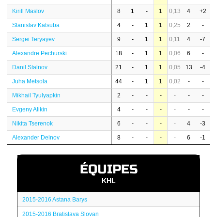
Kirill Maslov
8
1
-
1
0,13
4
+2
Stanislav Katsuba
4
-
1
1
0,25
2
-
Sergei Teryayev
9
-
1
1
0,11
4
-7
Alexandre Pechurski
18
-
1
1
0,06
6
-
Danil Stalnov
21
-
1
1
0,05
13
-4
Juha Metsola
44
-
1
1
0,02
-
-
Mikhail Tyulyapkin
2
-
-
-
-
-
-
Evgeny Alikin
4
-
-
-
-
-
-
Nikita Tserenok
6
-
-
-
-
4
-3
Alexander Delnov
8
-
-
-
-
6
-1
ÉQUIPES
KHL
2015-2016 Astana Barys
2015-2016 Bratislava Slovan