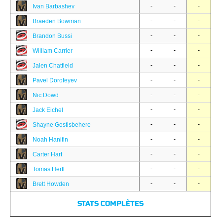
-
-
-
Ivan Barbashev
-
-
-
Braeden Bowman
-
-
-
Brandon Bussi
-
-
-
William Carrier
-
-
-
Jalen Chatfield
-
-
-
Pavel Dorofeyev
-
-
-
Nic Dowd
-
-
-
Jack Eichel
-
-
-
Shayne Gostisbehere
-
-
-
Noah Hanifin
-
-
-
Carter Hart
-
-
-
Tomas Hertl
-
-
-
Brett Howden
STATS COMPLÈTES