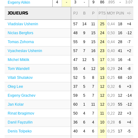
4
-
3
-
9
86
.895
-
3.07
Evgeny Alikin
JOUEURS
PJ
B
P
PTS
MOY
PUN
+/-
Vladislav Ushenin
57
14
11
25
0,44
18
+4
Niclas Bergfors
48
9
15
24
0,50
16
-12
Tomas Zohorna
55
9
15
24
0,44
28
-7
Vyacheslav Ushenin
57
7
16
23
0,40
41
+2
Michel Miklik
47
12
5
17
0,36
16
-4
Tom Wandell
55
4
12
16
0,29
24
-8
Vitali Shulakov
52
5
8
13
0,25
68
-10
Oleg Lee
37
5
7
12
0,32
6
+3
Evgeny Grachev
59
5
7
12
0,20
12
-14
Jan Kolar
60
1
11
12
0,20
55
-12
Rinat Ibragimov
50
4
7
11
0,22
22
+3
Danil Fayzullin
36
6
4
10
0,28
6
+4
Denis Tolpeko
40
4
6
10
0,25
17
-5