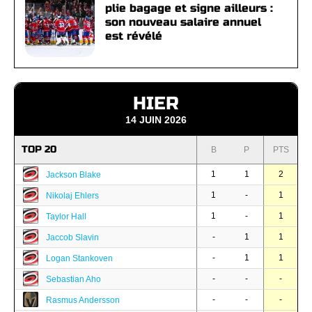
plie bagage et signe ailleurs :
son nouveau salaire annuel
est révélé
HIER
14 JUIN 2026
TOP 20
B
P
PTS
1
1
2
Jackson Blake
1
-
1
Nikolaj Ehlers
1
-
1
Taylor Hall
-
1
1
Jaccob Slavin
-
1
1
Logan Stankoven
-
-
-
Sebastian Aho
-
-
-
Rasmus Andersson