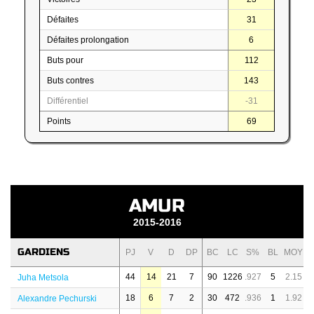
Défaites
31
Défaites prolongation
6
Buts pour
112
Buts contres
143
Différentiel
-31
Points
69
AMUR
2015-2016
GARDIENS
PJ
V
D
DP
BC
LC
S%
BL
MOY
44
14
21
7
90
1226
.927
5
2.15
Juha Metsola
18
6
7
2
30
472
.936
1
1.92
Alexandre Pechurski