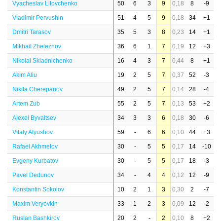
Vyacheslav Litovchenko
50
6
3
9
0,18
8
-9
Vladimir Pervushin
51
4
5
9
0,18
34
+1
Dmitri Tarasov
35
5
3
8
0,23
14
+1
Mikhail Zheleznov
36
6
1
7
0,19
12
+3
Nikolai Skladnichenko
16
4
3
7
0,44
8
+1
Akim Aliu
19
2
5
7
0,37
52
-3
Nikita Cherepanov
49
2
5
7
0,14
28
-4
Artem Zub
55
2
5
7
0,13
53
+2
Alexei Byvaltsev
34
3
3
6
0,18
30
-6
Vitaly Atyushov
59
-
6
6
0,10
44
+3
Rafael Akhmetov
30
-
5
5
0,17
14
-10
Evgeny Kurbatov
30
-
5
5
0,17
18
-3
Pavel Dedunov
34
-
4
4
0,12
12
-9
Konstantin Sokolov
10
2
1
3
0,30
2
-7
Maxim Veryovkin
33
1
2
3
0,09
12
-2
Ruslan Bashkirov
20
2
-
2
0,10
8
+2