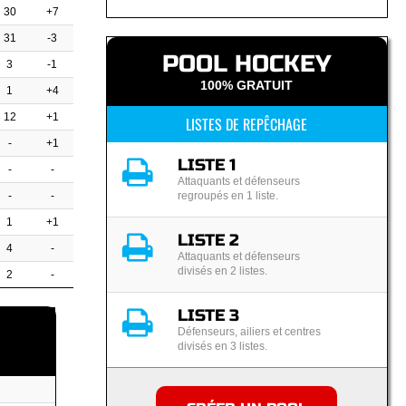
30
+7
31
-3
POOL HOCKEY
3
-1
100% GRATUIT
1
+4
12
+1
LISTES DE REPÊCHAGE
-
+1
LISTE 1
-
-
Attaquants et défenseurs
-
-
regroupés en 1 liste.
1
+1
LISTE 2
4
-
Attaquants et défenseurs
divisés en 2 listes.
2
-
LISTE 3
Défenseurs, ailiers et centres
divisés en 3 listes.