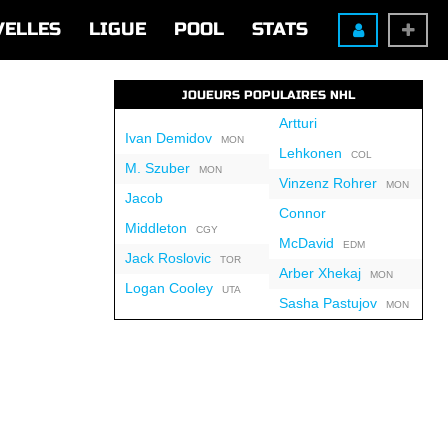
VELLES
LIGUE
POOL
STATS
JOUEURS POPULAIRES NHL
Artturi
Ivan Demidov
MON
Lehkonen
COL
M. Szuber
MON
Vinzenz Rohrer
MON
Jacob
Connor
Middleton
CGY
McDavid
EDM
Jack Roslovic
TOR
Arber Xhekaj
MON
Logan Cooley
UTA
Sasha Pastujov
MON