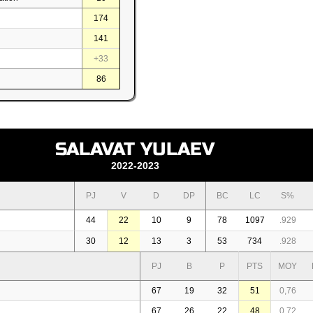
174
141
+33
86
SALAVAT YULAEV
2022-2023
PJ
V
D
DP
BC
LC
S%
44
22
10
9
78
1097
.929
30
12
13
3
53
734
.928
PJ
B
P
PTS
MOY
67
19
32
51
0,76
67
26
22
48
0,72