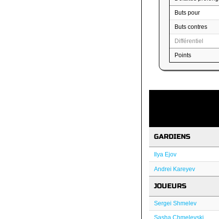
Buts pour
Buts contres
Différentiel
Points
GARDIENS
Ilya Ejov
Andrei Kareyev
JOUEURS
Sergei Shmelev
Sasha Chmelevski