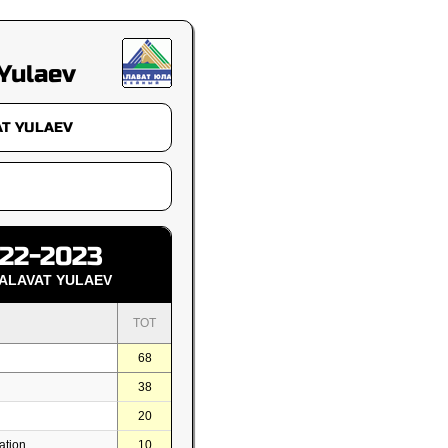
Yulaev
22-2023
SALAVAT YULAEV
TOT
68
38
20
ation
10