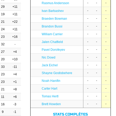
-
-
-
Rasmus Andersson
29
+11
-
-
-
Ivan Barbashev
19
+11
-
-
-
Braeden Bowman
21
+22
-
-
-
Brandon Bussi
24
+11
-
-
-
William Carrier
23
+16
-
-
-
Jalen Chatfield
32
-
-
-
-
Pavel Dorofeyev
27
+4
-
-
-
Nic Dowd
20
+10
-
-
-
Jack Eichel
33
-11
-
-
-
Shayne Gostisbehere
23
+4
-
-
-
Noah Hanifin
23
+1
-
-
-
Carter Hart
21
+8
-
-
-
Tomas Hertl
11
+6
-
-
-
Brett Howden
16
-3
9
-1
STATS COMPLÈTES