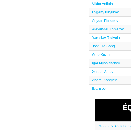
Viktor Antipin
Evgeny Biryukov
Artyom Pimenov
Alexander Komarov
Yaroslav Tsulygin
Josh Ho-Sang
Gleb Kuzmin
Igor Myasishchev
Sergei Varlov
Andrei Kareyev
Ilya Ejov
É
2022-2023 Astana B