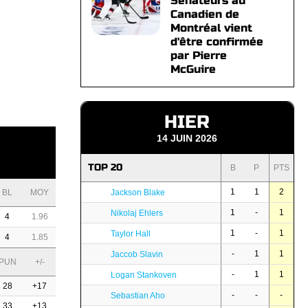
Sénateurs au
Canadien de
Montréal vient
d'être confirmée
par Pierre
McGuire
HIER
14 JUIN 2026
TOP 20
B
P
PTS
1
1
2
BL
MOY
Jackson Blake
1
-
1
Nikolaj Ehlers
4
1.96
1
-
1
Taylor Hall
4
1.85
-
1
1
Jaccob Slavin
PUN
+/-
-
1
1
Logan Stankoven
28
+17
-
-
-
Sebastian Aho
33
+13