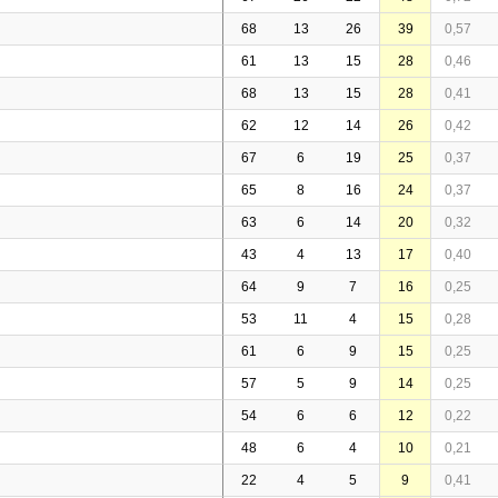
68
13
26
39
0,57
61
13
15
28
0,46
68
13
15
28
0,41
62
12
14
26
0,42
67
6
19
25
0,37
65
8
16
24
0,37
63
6
14
20
0,32
43
4
13
17
0,40
64
9
7
16
0,25
53
11
4
15
0,28
61
6
9
15
0,25
57
5
9
14
0,25
54
6
6
12
0,22
48
6
4
10
0,21
22
4
5
9
0,41