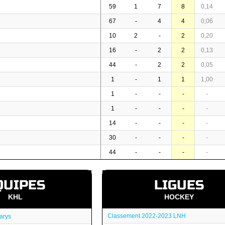
59
1
7
8
0,14
67
-
4
4
0,06
10
2
-
2
0,20
16
-
2
2
0,13
44
-
2
2
0,05
1
-
1
1
1,00
1
-
-
-
-
1
-
-
-
-
14
-
-
-
-
30
-
-
-
-
44
-
-
-
-
QUIPES
LIGUES
KHL
HOCKEY
Classement 2022-2023 LNH
arys