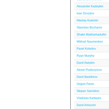
Alexander Kadeykin
Ivan Drozdov
Nikolay Kulemin
Stanislav Bocharov
Shakir Mukhamadullin
Mikhail Naumenkov
Pavel Koledov
Ryan Murphy
Danil Alalykin
Alexei Pustozyorov
Danil Bashkirov
Grigori Panin
Stepan Sannikov
Vladislav Kartayev
Danil Aimurzin