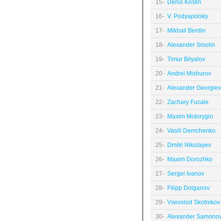
15-
Denis Kostin
16-
V. Podyapolsky
17-
Mikhail Berdin
18-
Alexander Smolin
19-
Timur Bilyalov
20-
Andrei Mishurov
21-
Alexander Georgiev
22-
Zachary Fucale
23-
Maxim Motorygin
24-
Vasili Demchenko
25-
Dmitri Nikolayev
26-
Maxim Dorozhko
27-
Sergei Ivanov
28-
Filipp Dolganov
29-
Vsevolod Skotnikov
30-
Alexander Samono