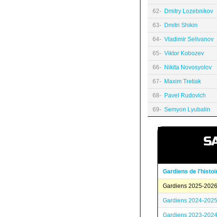
62-
Dmitry Lozebnikov
63-
Dmitri Shikin
64-
Vladimir Selivanov
65-
Viktor Kobozev
66-
Nikita Novosyolov
67-
Maxim Tretiak
68-
Pavel Rudovich
69-
Semyon Lyubalin
S
Gardiens de l'histoi
Gardiens 2025-2026
Gardiens 2024-2025
Gardiens 2023-2024