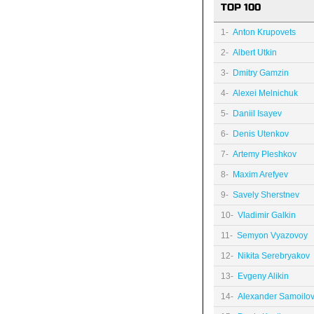
TOP 100
1-
Anton Krupovets
2-
Albert Utkin
3-
Dmitry Gamzin
4-
Alexei Melnichuk
5-
Daniil Isayev
6-
Denis Utenkov
7-
Artemy Pleshkov
8-
Maxim Arefyev
9-
Savely Sherstnev
10-
Vladimir Galkin
11-
Semyon Vyazovoy
12-
Nikita Serebryakov
13-
Evgeny Alikin
14-
Alexander Samoilo