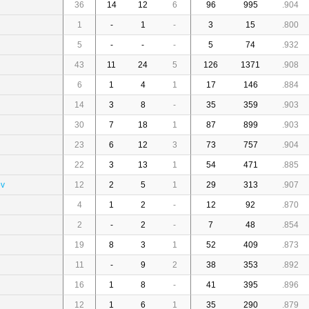
36
14
12
6
96
995
.904
1
-
1
-
3
15
.800
5
-
-
-
5
74
.932
43
11
24
5
126
1371
.908
6
1
4
1
17
146
.884
14
3
8
-
35
359
.903
30
7
18
1
87
899
.903
23
6
12
3
73
757
.904
22
3
13
1
54
471
.885
ov
12
2
5
1
29
313
.907
4
1
2
-
12
92
.870
2
-
2
-
7
48
.854
19
8
3
1
52
409
.873
11
-
9
2
38
353
.892
16
1
8
-
41
395
.896
12
1
6
1
35
290
.879