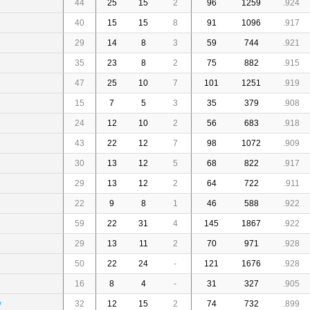
44
25
15
2
96
1259
.924
40
15
15
8
91
1096
.917
29
14
8
3
59
744
.921
35
23
8
2
75
882
.915
47
25
10
7
101
1251
.919
15
7
5
3
35
379
.908
24
12
10
2
56
683
.918
43
22
12
7
98
1072
.909
30
13
12
5
68
822
.917
29
13
12
2
64
722
.911
22
9
8
1
46
588
.922
59
22
31
4
145
1867
.922
29
13
11
2
70
971
.928
50
22
24
-
121
1676
.928
16
8
4
-
31
327
.905
v
32
12
15
2
74
732
.899