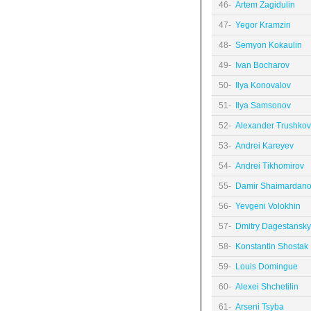
46-
Artem Zagidulin
47-
Yegor Kramzin
48-
Semyon Kokaulin
49-
Ivan Bocharov
50-
Ilya Konovalov
51-
Ilya Samsonov
52-
Alexander Trushkov
53-
Andrei Kareyev
54-
Andrei Tikhomirov
55-
Damir Shaimardan
56-
Yevgeni Volokhin
57-
Dmitry Dagestansky
58-
Konstantin Shostak
59-
Louis Domingue
60-
Alexei Shchetilin
61-
Arseni Tsyba