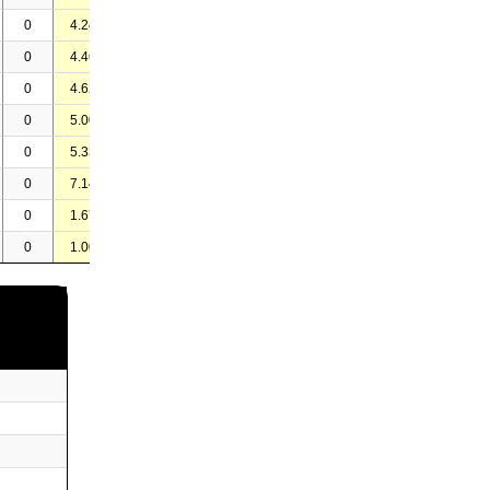
0
4.24
-
-
-
0
4.46
-
1
-
0
4.62
-
-
-
0
5.00
-
-
-
0
5.33
-
-
2
0
7.14
-
-
-
0
1.67
-
-
-
0
1.00
-
-
-