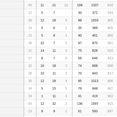
45
11
21
10
109
1337
.918
12
5
7
-
30
372
.919
38
12
18
5
98
1033
.905
14
5
6
2
35
369
.905
15
5
8
1
40
401
.900
38
22
7
5
97
975
.901
31
14
11
3
75
829
.910
27
8
7
6
56
646
.913
32
10
18
1
74
808
.908
28
10
11
3
70
843
.917
35
12
18
4
95
1013
.906
34
5
15
5
79
848
.907
19
1
11
3
41
419
.902
50
12
32
2
136
1597
.915
23
8
9
2
61
593
.897