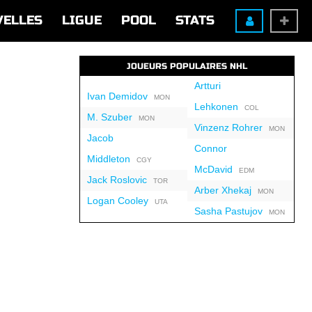
VELLES
LIGUE
POOL
STATS
JOUEURS POPULAIRES NHL
Artturi
Ivan Demidov
MON
Lehkonen
COL
M. Szuber
MON
Vinzenz Rohrer
MON
Jacob
Connor
Middleton
CGY
McDavid
EDM
Jack Roslovic
TOR
Arber Xhekaj
MON
Logan Cooley
UTA
Sasha Pastujov
MON