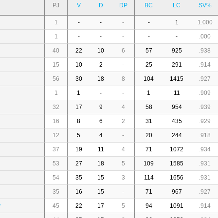
PJ
V
D
DP
BC
LC
SV%
1
-
-
-
-
1
1.000
1
-
-
-
-
-
.000
40
22
10
6
57
925
.938
15
10
2
-
25
291
.914
56
30
18
8
104
1415
.927
1
1
-
-
1
11
.909
32
17
9
4
58
954
.939
16
8
6
2
31
435
.929
12
5
4
-
20
244
.918
37
19
11
4
71
1072
.934
53
27
18
5
109
1585
.931
54
35
15
3
114
1656
.931
35
16
15
-
71
967
.927
v
45
22
17
5
94
1091
.914