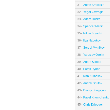
31-
Anton Krasotkin
32-
Yegor Zavragin
33-
Adam Huska
34-
Spencer Martin
35-
Nikita Boyarkin
36-
Ilya Nabokov
37-
Sergei Mylnikov
38-
Yaroslav Ozolin
39-
Adam Scheel
40-
Patrik Rybar
41-
Ivan Kulbakov
42-
Andrei Shutov
43-
Dmitry Shugayev
44-
Pavel Khomchenko
45-
Chris Driedger