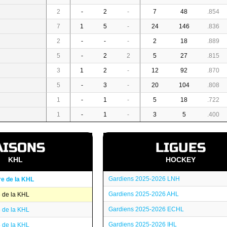
2
-
2
-
7
48
.854
7
1
5
-
24
146
.836
2
-
-
-
2
18
.889
5
-
2
2
5
27
.815
3
1
2
-
12
92
.870
5
-
3
-
20
104
.808
1
-
1
-
5
18
.722
1
-
1
-
3
5
.400
AISONS
LIGUES
KHL
HOCKEY
Gardiens 2025-2026 LNH
re de la KHL
Gardiens 2025-2026 AHL
 de la KHL
Gardiens 2025-2026 ECHL
 de la KHL
Gardiens 2025-2026 IHL
 de la KHL