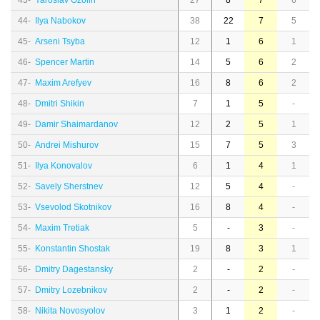
43-
Yaroslav Ozolin
27
8
7
6
44-
Ilya Nabokov
38
22
7
5
45-
Arseni Tsyba
12
1
6
1
46-
Spencer Martin
14
5
6
2
47-
Maxim Arefyev
16
8
6
2
48-
Dmitri Shikin
7
1
5
-
49-
Damir Shaimardanov
12
2
5
1
50-
Andrei Mishurov
15
7
5
3
51-
Ilya Konovalov
6
1
4
1
52-
Savely Sherstnev
12
5
4
-
53-
Vsevolod Skotnikov
16
8
4
-
54-
Maxim Tretiak
5
-
3
-
55-
Konstantin Shostak
19
8
3
1
56-
Dmitry Dagestansky
2
-
2
-
57-
Dmitry Lozebnikov
2
-
2
-
58-
Nikita Novosyolov
3
1
2
-