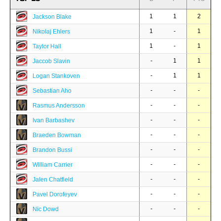
1
1
2
Jackson Blake
1
-
1
Nikolaj Ehlers
1
-
1
Taylor Hall
-
1
1
Jaccob Slavin
-
1
1
Logan Stankoven
-
-
-
Sebastian Aho
-
-
-
Rasmus Andersson
-
-
-
Ivan Barbashev
-
-
-
Braeden Bowman
-
-
-
Brandon Bussi
-
-
-
William Carrier
-
-
-
Jalen Chatfield
-
-
-
Pavel Dorofeyev
-
-
-
Nic Dowd