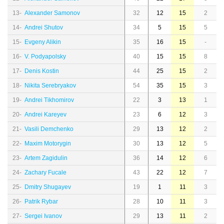
13-
Alexander Samonov
32
12
15
2
14-
Andrei Shutov
34
5
15
5
15-
Evgeny Alikin
35
16
15
-
16-
V. Podyapolsky
40
15
15
8
17-
Denis Kostin
44
25
15
2
18-
Nikita Serebryakov
54
35
15
3
19-
Andrei Tikhomirov
22
3
13
1
20-
Andrei Kareyev
23
6
12
3
21-
Vasili Demchenko
29
13
12
2
22-
Maxim Motorygin
30
13
12
5
23-
Artem Zagidulin
36
14
12
6
24-
Zachary Fucale
43
22
12
7
25-
Dmitry Shugayev
19
1
11
3
26-
Patrik Rybar
28
10
11
3
27-
Sergei Ivanov
29
13
11
2