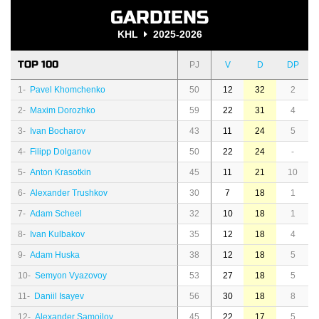
GARDIENS
KHL
2025-2026
TOP 100
PJ
V
D
DP
1-
Pavel Khomchenko
50
12
32
2
2-
Maxim Dorozhko
59
22
31
4
3-
Ivan Bocharov
43
11
24
5
4-
Filipp Dolganov
50
22
24
-
5-
Anton Krasotkin
45
11
21
10
6-
Alexander Trushkov
30
7
18
1
7-
Adam Scheel
32
10
18
1
8-
Ivan Kulbakov
35
12
18
4
9-
Adam Huska
38
12
18
5
10-
Semyon Vyazovoy
53
27
18
5
11-
Daniil Isayev
56
30
18
8
12-
Alexander Samoilov
45
22
17
5