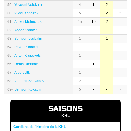
59-
Yevgeni Volokhin
4
1
2
-
60-
Viktor Kobozev
5
-
2
2
61-
Alexei Melnichuk
15
10
2
-
62-
Yegor Kramzin
1
-
1
-
63-
Semyon Lyubalin
1
-
1
-
64-
Pavel Rudovich
1
-
1
-
65-
Anton Krupovets
1
-
-
-
66-
Denis Utenkov
1
1
-
-
67-
Albert Utkin
1
-
-
-
68-
Vladimir Selivanov
2
-
-
-
69-
Semyon Kokaulin
5
-
-
-
SAISONS
KHL
Gardiens de l'histoire de la KHL