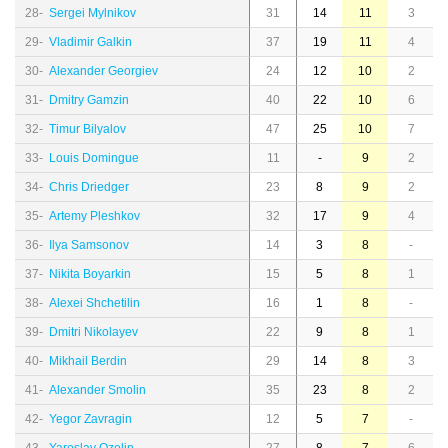
28-
Sergei Mylnikov
31
14
11
3
29-
Vladimir Galkin
37
19
11
4
30-
Alexander Georgiev
24
12
10
2
31-
Dmitry Gamzin
40
22
10
6
32-
Timur Bilyalov
47
25
10
7
33-
Louis Domingue
11
-
9
2
34-
Chris Driedger
23
8
9
2
35-
Artemy Pleshkov
32
17
9
4
36-
Ilya Samsonov
14
3
8
-
37-
Nikita Boyarkin
15
5
8
1
38-
Alexei Shchetilin
16
1
8
-
39-
Dmitri Nikolayev
22
9
8
1
40-
Mikhail Berdin
29
14
8
3
41-
Alexander Smolin
35
23
8
2
42-
Yegor Zavragin
12
5
7
-