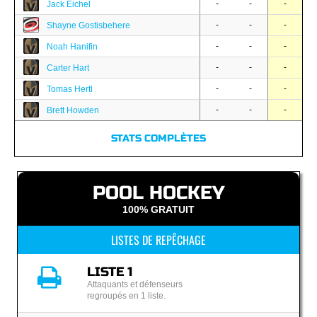
-
-
-
Jack Eichel
-
-
-
Shayne Gostisbehere
-
-
-
Noah Hanifin
-
-
-
Carter Hart
-
-
-
Tomas Hertl
-
-
-
Brett Howden
STATS COMPLÈTES
POOL HOCKEY
100% GRATUIT
LISTES DE REPÊCHAGE
LISTE 1
Attaquants et défenseurs
regroupés en 1 liste.