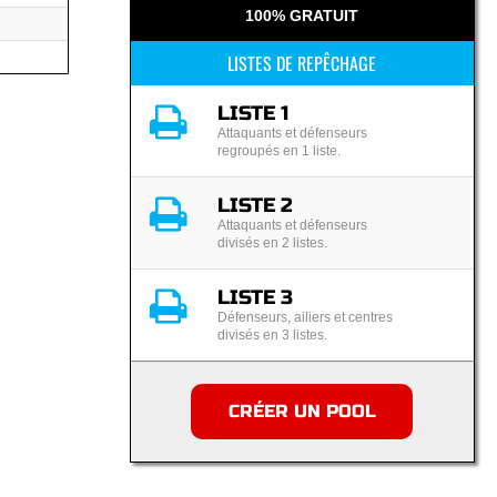
100% GRATUIT
LISTES DE REPÊCHAGE
LISTE 1
Attaquants et défenseurs
regroupés en 1 liste.
LISTE 2
Attaquants et défenseurs
divisés en 2 listes.
LISTE 3
Défenseurs, ailiers et centres
divisés en 3 listes.
CRÉER UN POOL