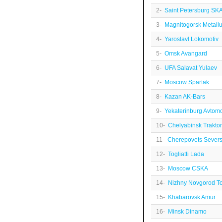
2-
Saint Petersburg SK
3-
Magnitogorsk Metall
4-
Yaroslavl Lokomotiv
5-
Omsk Avangard
6-
UFA Salavat Yulaev
7-
Moscow Spartak
8-
Kazan AK-Bars
9-
Yekaterinburg Avtomo
10-
Chelyabinsk Traktor
11-
Cherepovets Severs
12-
Togliatti Lada
13-
Moscow CSKA
14-
Nizhny Novgorod T
15-
Khabarovsk Amur
16-
Minsk Dinamo