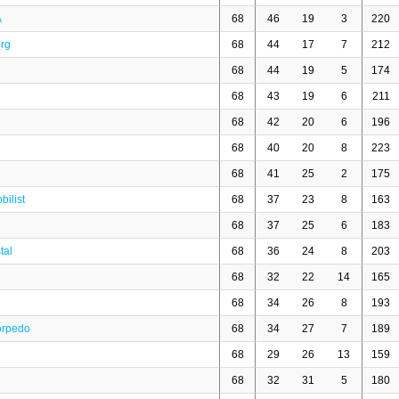
A
68
46
19
3
220
urg
68
44
17
7
212
68
44
19
5
174
68
43
19
6
211
68
42
20
6
196
68
40
20
8
223
68
41
25
2
175
bilist
68
37
23
8
163
68
37
25
6
183
tal
68
36
24
8
203
68
32
22
14
165
68
34
26
8
193
orpedo
68
34
27
7
189
68
29
26
13
159
68
32
31
5
180