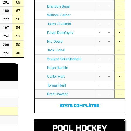
201
69
-
-
-
Brandon Bussi
180
67
-
-
-
William Carrier
222
56
-
-
-
Jalen Chatfield
197
54
-
-
-
Pavel Dorofeyev
254
53
-
-
-
Nic Dowd
206
50
-
-
-
Jack Eichel
224
48
-
-
-
Shayne Gostisbehere
-
-
-
Noah Hanifin
-
-
-
Carter Hart
-
-
-
Tomas Hertl
-
-
-
Brett Howden
STATS COMPLÈTES
POOL HOCKEY