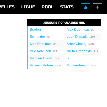
VELLES
LIGUE
POOL
STATS
JOUEURS POPULAIRES NHL
Braden
Alex DeBrincat
DET
Schneider
Leon Draisaitl
NYR
EDM
Ivan Demidov
Arber Xhekaj
MON
MON
Ville Koivunen
Nikita Grebenkin
PIT
PHI
Mathieu Olivier
S.
CLB
Vinzenz Rohrer
Montembeault
MON
MON