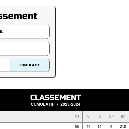
ssement
S
CUMULATIF
CLASSEMENT
CUMULATIF
2023-2024
PJ
V
D
DP
BP
68
46
16
6
215