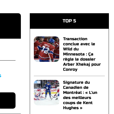
TOP 5
Transaction
conclue avec le
Wild du
Minnesota : Ça
règle le dossier
Arber Xhekaj pour
Conroy
S
Signature du
Canadien de
Montréal : « L'un
des meilleurs
coups de Kent
Hughes »