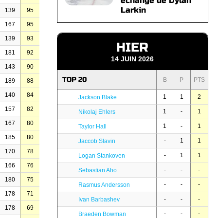
échange de Dylan
Larkin
139
95
167
95
139
93
HIER
181
92
14 JUIN 2026
143
90
TOP 20
B
P
PTS
189
88
140
84
1
1
2
Jackson Blake
157
82
1
-
1
Nikolaj Ehlers
167
80
1
-
1
Taylor Hall
185
80
-
1
1
Jaccob Slavin
170
78
-
1
1
Logan Stankoven
166
76
-
-
-
Sebastian Aho
180
75
-
-
-
Rasmus Andersson
178
71
-
-
-
Ivan Barbashev
178
69
-
-
-
Braeden Bowman