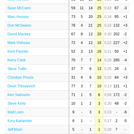
Sean McCann
59
11
14
25
0,42
67
-3
Marc Hussey
73
5
20
25
0,34
95
+1
Don McSween
78
4
21
25
0,32
132
+3
David Mackey
67
8
12
20
0,30
202
-2
Mark Visheau
72
4
12
16
0,22
227
+2
Kent Paynter
52
3
13
16
0,31
50
+1
Kerry Clark
70
7
7
14
0,20
285
-4
Steve Tuttle
37
7
6
13
0,35
26
-1
Christian Proulx
31
4
6
10
0,32
84
+3
Dean Trboyevich
77
3
7
10
0,13
121
+1
Ken Sabourin
71
1
5
6
0,08
172
-2
Steve Kelly
10
1
2
3
0,30
48
-2
Matt Loen
9
-
3
3
0,33
-
-6
Kory Karlander
6
1
-
1
0,17
2
-5
Jeff Blum
5
-
1
1
0,20
7
-