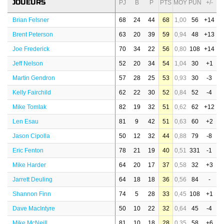
JOUEURS
PJ
B
P
PTS
MOY
PUN
+/-
Brian Felsner
68
24
44
68
1,00
56
+14
Brent Peterson
63
20
39
59
0,94
48
+13
Joe Frederick
70
34
22
56
0,80
108
+14
Jeff Nelson
52
20
34
54
1,04
30
+1
Martin Gendron
57
28
25
53
0,93
30
-3
Kelly Fairchild
62
22
30
52
0,84
52
-4
Mike Tomlak
82
19
32
51
0,62
62
+12
Len Esau
81
9
42
51
0,63
60
+2
Jason Cipolla
50
12
32
44
0,88
79
-8
Eric Fenton
78
21
19
40
0,51
331
-1
Mike Harder
64
20
17
37
0,58
32
+3
Jarrett Deuling
64
18
18
36
0,56
84
-
Shannon Finn
74
5
28
33
0,45
108
+1
Dave MacIntyre
50
10
22
32
0,64
45
-4
Mike McNeill
81
10
18
28
0,35
58
+6