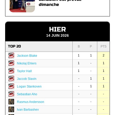
dimanche
HIER
14 JUIN 2026
TOP 20
B
P
PTS
1
1
2
Jackson Blake
1
-
1
Nikolaj Ehlers
1
-
1
Taylor Hall
-
1
1
Jaccob Slavin
-
1
1
Logan Stankoven
-
-
-
Sebastian Aho
-
-
-
Rasmus Andersson
-
-
-
Ivan Barbashev