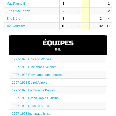
Matt Pagnutti
1
-
-
-
-
-
-1
Chris MacKenzie
2
-
-
-
-
-
-2
Éric Brûlé
3
-
-
-
-
2
-4
Jan Vodrazka
10
-
-
-
-
32
+2
ÉQUIPES
IHL
1997-1998 Chicago Wolves
1997-1998 Cincinnati Cyclones
1997-1998 Cleveland Lumberjacks
1997-1998 Detroit Vipers
1997-1998 Fort Wayne Komets
1997-1998 Grand Rapids Griffins
1997-1998 Houston Aeros
1997-1998 Indianapolis Ice