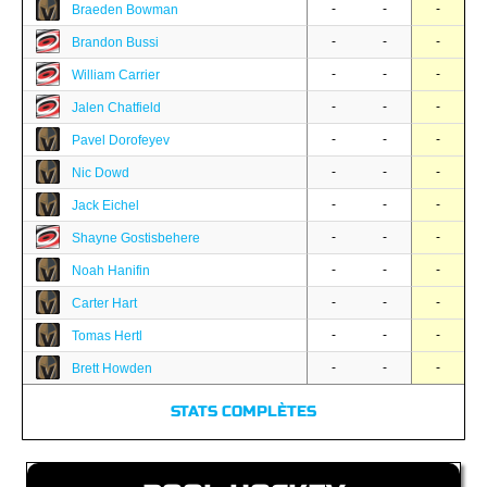
-
-
-
Braeden Bowman
-
-
-
Brandon Bussi
-
-
-
William Carrier
-
-
-
Jalen Chatfield
-
-
-
Pavel Dorofeyev
-
-
-
Nic Dowd
-
-
-
Jack Eichel
-
-
-
Shayne Gostisbehere
-
-
-
Noah Hanifin
-
-
-
Carter Hart
-
-
-
Tomas Hertl
-
-
-
Brett Howden
STATS COMPLÈTES