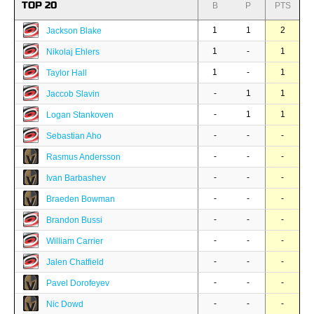
TOP 20
B
P
PTS
1
1
2
Jackson Blake
1
-
1
Nikolaj Ehlers
1
-
1
Taylor Hall
-
1
1
Jaccob Slavin
-
1
1
Logan Stankoven
-
-
-
Sebastian Aho
-
-
-
Rasmus Andersson
-
-
-
Ivan Barbashev
-
-
-
Braeden Bowman
-
-
-
Brandon Bussi
-
-
-
William Carrier
-
-
-
Jalen Chatfield
-
-
-
Pavel Dorofeyev
-
-
-
Nic Dowd