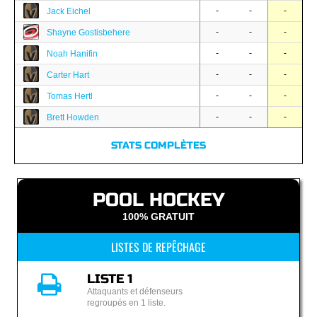
-
-
-
Jack Eichel
-
-
-
Shayne Gostisbehere
-
-
-
Noah Hanifin
-
-
-
Carter Hart
-
-
-
Tomas Hertl
-
-
-
Brett Howden
STATS COMPLÈTES
POOL HOCKEY
100% GRATUIT
LISTES DE REPÊCHAGE
LISTE 1
Attaquants et défenseurs
regroupés en 1 liste.