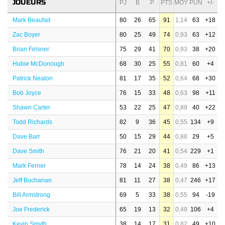
JOUEURS
PJ
B
P
PTS
MOY
PUN
+/-
Mark Beaufait
80
26
65
91
1,14
63
+18
Zac Boyer
80
25
49
74
0,93
63
+12
Brian Felsner
75
29
41
70
0,93
38
+20
Hubie McDonough
68
30
25
55
0,81
60
+4
Patrick Neaton
81
17
35
52
0,64
68
+30
Bob Joyce
76
15
33
48
0,63
98
+11
Shawn Carter
53
22
25
47
0,89
40
+22
Todd Richards
82
9
36
45
0,55
134
+9
Dave Barr
50
15
29
44
0,88
29
+5
Dave Smith
76
21
20
41
0,54
229
+1
Mark Ferner
78
14
24
38
0,49
86
+13
Jeff Buchanan
81
11
27
38
0,47
246
+17
Bill Armstrong
69
5
33
38
0,55
94
-19
Joe Frederick
65
19
13
32
0,49
106
+4
Kevin Smyth
38
14
17
31
0,82
49
+10