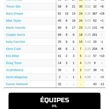
Trevor Sim
58
9
21
30
0,52
32
+6
Barry Dreger
81
10
14
24
0,30
387
+28
Mike Taylor
45
8
16
24
0,53
62
+1
Martin Hamrlik
80
6
17
23
0,29
131
+8
Clayton Norris
69
9
9
18
0,26
261
-
Kelly Fairchild
25
9
6
15
0,60
20
-1
Kerry Clark
48
6
1
7
0,15
204
-9
Kris Miller
41
2
3
5
0,12
57
+10
Doug Torrel
14
3
1
4
0,29
9
-
Scott Malone
30
-
2
2
0,07
38
+1
Kevin Malgunas
2
-
1
1
0,50
-
+3
Darren Wetherill
32
-
-
-
-
43
-12
ÉQUIPES
IHL