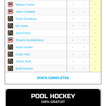
-
-
-
William Carrier
-
-
-
Jalen Chatfield
-
-
-
Pavel Dorofeyev
-
-
-
Nic Dowd
-
-
-
Jack Eichel
-
-
-
Shayne Gostisbehere
-
-
-
Noah Hanifin
-
-
-
Carter Hart
-
-
-
Tomas Hertl
-
-
-
Brett Howden
STATS COMPLÈTES
POOL HOCKEY
100% GRATUIT