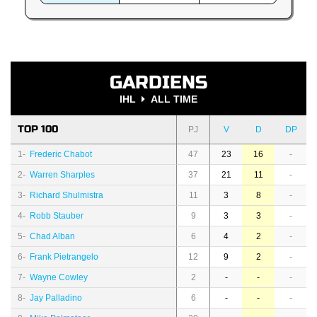
GARDIENS
IHL
ALL TIME
TOP 100
PJ
V
D
DP
1-
Frederic Chabot
47
23
16
-
2-
Warren Sharples
37
21
11
-
3-
Richard Shulmistra
11
3
8
-
4-
Robb Stauber
9
3
3
-
5-
Chad Alban
6
4
2
-
6-
Frank Pietrangelo
12
9
2
-
7-
Wayne Cowley
2
-
-
-
8-
Jay Palladino
6
-
-
-