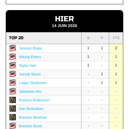
HIER
14 JUIN 2026
TOP 20
B
P
PTS
1
1
2
Jackson Blake
1
-
1
Nikolaj Ehlers
1
-
1
Taylor Hall
-
1
1
Jaccob Slavin
-
1
1
Logan Stankoven
-
-
-
Sebastian Aho
-
-
-
Rasmus Andersson
-
-
-
Ivan Barbashev
-
-
-
Braeden Bowman
-
-
-
Brandon Bussi