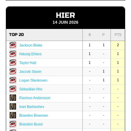
HIER
14 JUIN 2026
TOP 20
B
P
PTS
1
1
2
Jackson Blake
1
-
1
Nikolaj Ehlers
1
-
1
Taylor Hall
-
1
1
Jaccob Slavin
-
1
1
Logan Stankoven
-
-
-
Sebastian Aho
-
-
-
Rasmus Andersson
-
-
-
Ivan Barbashev
-
-
-
Braeden Bowman
-
-
-
Brandon Bussi