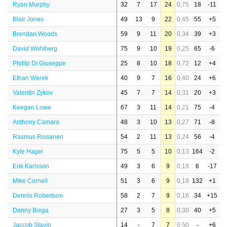
Ryan Murphy
32
7
17
24
0,75
18
-11
Blair Jones
49
13
9
22
0,45
55
+5
Brendan Woods
59
9
11
20
0,34
39
+3
David Wohlberg
75
9
10
19
0,25
65
-6
Phillip Di Giuseppe
25
8
10
18
0,72
12
+4
Ethan Werek
40
9
7
16
0,40
24
+6
Valentin Zykov
45
7
7
14
0,31
20
+3
Keegan Lowe
67
3
11
14
0,21
75
-4
Anthony Camara
48
3
10
13
0,27
71
-8
Rasmus Rissanen
54
2
11
13
0,24
56
-4
Kyle Hagel
75
5
5
10
0,13
164
-2
Erik Karlsson
49
3
6
9
0,18
6
-17
Mike Cornell
51
3
6
9
0,18
132
+1
Dennis Robertson
58
2
7
9
0,16
34
+15
Danny Biega
27
3
5
8
0,30
40
+5
Jaccob Slavin
14
-
7
7
0,50
-
+6