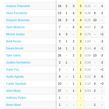
Andrew Poturalski
16
2
3
5
0,31
-
-2
Sean Escobedo
13
1
4
5
0,38
9
-2
Drayson Bowman
16
2
2
4
0,25
10
-
Zach Miskovic
7
-
4
4
0,57
2
-2
Michal Jordan
4
3
-
3
0,75
-
+1
Brett Pesce
3
1
2
3
1,00
-
-3
Derek Arnold
14
1
1
2
0,14
4
-1
Tyler Ganly
26
-
2
2
0,08
23
-2
Joakim Nordstrom
2
1
-
1
0,50
-
-2
Dane Fox
2
-
1
1
0,50
-
+1
Justin Agosta
8
-
1
1
0,13
4
-5
Carter Sandlak
10
-
1
1
0,10
4
+2
John Muse
37
-
1
1
0,03
2
-
Anthony Peters
1
-
-
-
-
-
-
Brian Ward
1
-
-
-
-
2
-