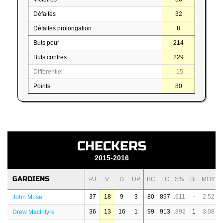
Défaites
32
Défaites prolongation
8
Buts pour
214
Buts contres
229
Différentiel
-15
Points
80
CHECKERS
2015-2016
GARDIENS
PJ
V
D
DP
BC
LC
S%
BL
MOY
37
18
9
3
80
897
.911
-
2.52
John Muse
36
13
16
1
99
913
.892
1
3.08
Drew MacIntyre