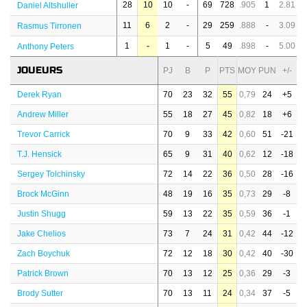
28
10
10
-
69
728
.905
1
2.81
Daniel Altshuller
11
6
2
-
29
259
.888
-
3.09
Rasmus Tirronen
1
-
1
-
5
49
.898
-
5.00
Anthony Peters
JOUEURS
PJ
B
P
PTS
MOY
PUN
+/-
Derek Ryan
70
23
32
55
0,79
24
+5
Andrew Miller
55
18
27
45
0,82
18
+6
Trevor Carrick
70
9
33
42
0,60
51
-21
T.J. Hensick
65
9
31
40
0,62
12
-18
Sergey Tolchinsky
72
14
22
36
0,50
28
-16
Brock McGinn
48
19
16
35
0,73
29
-8
Justin Shugg
59
13
22
35
0,59
36
-1
Jake Chelios
73
7
24
31
0,42
44
-12
Zach Boychuk
72
12
18
30
0,42
40
-30
Patrick Brown
70
13
12
25
0,36
29
-3
Brody Sutter
70
13
11
24
0,34
37
-5