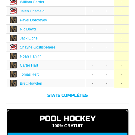
-
-
-
William Carrier
-
-
-
Jalen Chatfield
-
-
-
Pavel Dorofeyev
-
-
-
Nic Dowd
-
-
-
Jack Eichel
-
-
-
Shayne Gostisbehere
-
-
-
Noah Hanifin
-
-
-
Carter Hart
-
-
-
Tomas Hertl
-
-
-
Brett Howden
STATS COMPLÈTES
POOL HOCKEY
100% GRATUIT