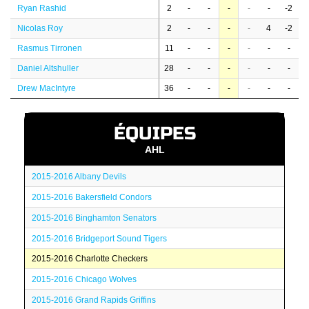
Ryan Rashid
2
-
-
-
-
-
-2
Nicolas Roy
2
-
-
-
-
4
-2
Rasmus Tirronen
11
-
-
-
-
-
-
Daniel Altshuller
28
-
-
-
-
-
-
Drew MacIntyre
36
-
-
-
-
-
-
ÉQUIPES
AHL
2015-2016 Albany Devils
2015-2016 Bakersfield Condors
2015-2016 Binghamton Senators
2015-2016 Bridgeport Sound Tigers
2015-2016 Charlotte Checkers
2015-2016 Chicago Wolves
2015-2016 Grand Rapids Griffins