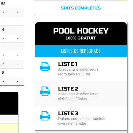
58
-
STATS COMPLÈTES
-
-
-
-
POOL HOCKEY
4
-
100% GRATUIT
-
-
-
-
LISTES DE REPÊCHAGE
-
-
LISTE 1
2
-
Attaquants et défenseurs
8
-
regroupés en 1 liste.
-
-
LISTE 2
Attaquants et défenseurs
divisés en 2 listes.
LISTE 3
Défenseurs, ailiers et centres
divisés en 3 listes.