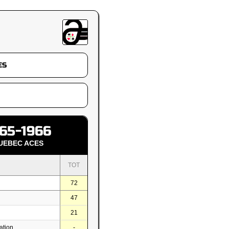
65-1966
UEBEC ACES
TOT
72
47
21
ation
-