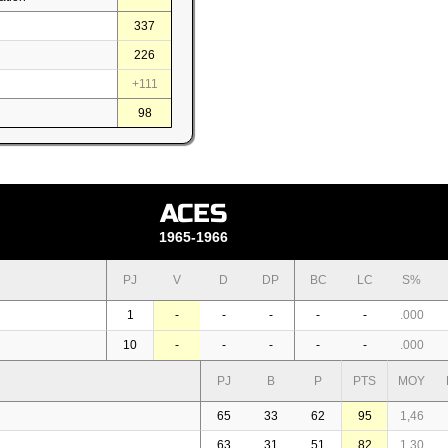
337
226
+111
98
ACES
1965-1966
PJ
V
D
DP
BC
LC
S%
1
-
-
-
-
-
.000
10
-
-
-
-
-
.000
PJ
B
P
PTS
MOY
65
33
62
95
1,46
63
31
51
82
1,30