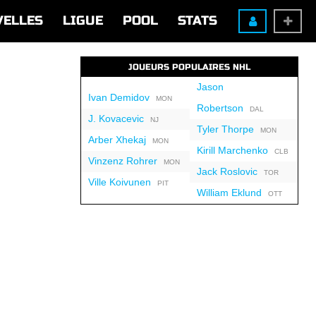
VELLES
LIGUE
POOL
STATS
JOUEURS POPULAIRES NHL
Jason
Ivan Demidov
MON
Robertson
DAL
J. Kovacevic
NJ
Tyler Thorpe
MON
Arber Xhekaj
MON
Kirill Marchenko
CLB
Vinzenz Rohrer
MON
Jack Roslovic
TOR
Ville Koivunen
PIT
William Eklund
OTT