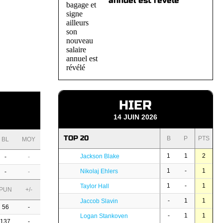
annuel est révélé
HIER
14 JUIN 2026
TOP 20
B
P
PTS
BL
MOY
1
1
2
Jackson Blake
-
-
1
-
1
Nikolaj Ehlers
-
-
1
-
1
Taylor Hall
PUN
+/-
-
1
1
Jaccob Slavin
56
-
-
1
1
Logan Stankoven
137
-