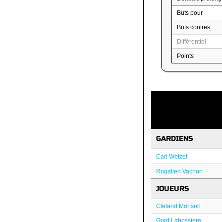
Buts pour
Buts contres
Différentiel
Points
GARDIENS
Carl Wetzel
Rogatien Vachon
JOUEURS
Cleland Mortson
Gord Labossiere