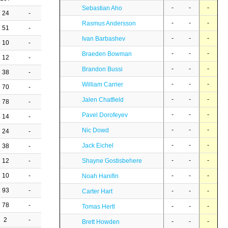
-
-
-
Sebastian Aho
24
-
-
-
-
Rasmus Andersson
51
-
-
-
-
Ivan Barbashev
10
-
-
-
-
Braeden Bowman
12
-
-
-
-
Brandon Bussi
38
-
-
-
-
William Carrier
70
-
-
-
-
Jalen Chatfield
78
-
-
-
-
Pavel Dorofeyev
14
-
-
-
-
Nic Dowd
24
-
-
-
-
Jack Eichel
38
-
-
-
-
12
-
Shayne Gostisbehere
10
-
-
-
-
Noah Hanifin
93
-
-
-
-
Carter Hart
78
-
-
-
-
Tomas Hertl
2
-
-
-
-
Brett Howden