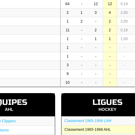
64
-
12
12
0,19
2
1
3
4
2,00
1
2
-
2
2,00
11
-
2
2
0,18
1
-
1
1
1,00
1
-
-
-
-
1
-
-
-
-
3
-
-
-
-
9
-
-
-
-
10
-
-
-
-
QUIPES
LIGUES
AHL
HOCKEY
Classement 1965-1966 LNH
 Clippers
Classement 1965-1966 AHL
isons