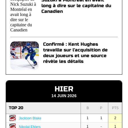
long à dire sur le capitaine du
Canadien
Confirmé : Kent Hughes
travaille sur l'acquisition de
deux joueurs et une source
révèle les détails
HIER
14 JUIN 2026
TOP 20
B
P
PTS
1
1
2
Jackson Blake
1
-
1
Nikolaj Ehlers