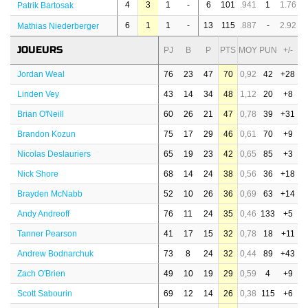
4
3
1
-
6
101
.941
1
1.76
Patrik Bartosak
6
1
1
-
13
115
.887
-
2.92
Mathias Niederberger
JOUEURS
PJ
B
P
PTS
MOY
PUN
+/-
Jordan Weal
76
23
47
70
0,92
42
+28
Linden Vey
43
14
34
48
1,12
20
+8
Brian O'Neill
60
26
21
47
0,78
39
+31
Brandon Kozun
75
17
29
46
0,61
70
+9
Nicolas Deslauriers
65
19
23
42
0,65
85
+3
Nick Shore
68
14
24
38
0,56
36
+18
Brayden McNabb
52
10
26
36
0,69
63
+14
Andy Andreoff
76
11
24
35
0,46
133
+5
Tanner Pearson
41
17
15
32
0,78
18
+11
Andrew Bodnarchuk
73
8
24
32
0,44
89
+43
Zach O'Brien
49
10
19
29
0,59
4
+9
Scott Sabourin
69
12
14
26
0,38
115
+6