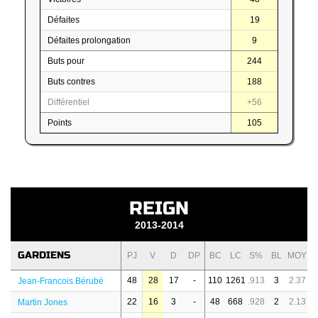
Défaites
19
Défaites prolongation
9
Buts pour
244
Buts contres
188
Différentiel
+56
Points
105
REIGN
2013-2014
GARDIENS
PJ
V
D
DP
BC
LC
S%
BL
MOY
48
28
17
-
110
1261
.913
3
2.37
Jean-Francois Bérubé
22
16
3
-
48
668
.928
2
2.13
Martin Jones