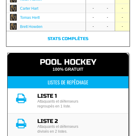
-
-
-
Carter Hart
-
-
-
Tomas Hertl
-
-
-
Brett Howden
STATS COMPLÈTES
POOL HOCKEY
100% GRATUIT
LISTES DE REPÊCHAGE
LISTE 1
Attaquants et défenseurs
regroupés en 1 liste.
LISTE 2
Attaquants et défenseurs
divisés en 2 listes.