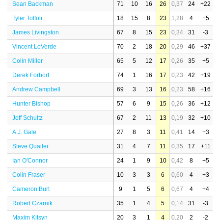
Sean Backman
71
10
16
26
0,37
24
+22
Tyler Toffoli
18
15
8
23
1,28
4
+5
James Livingston
67
8
15
23
0,34
31
-3
Vincent LoVerde
70
2
18
20
0,29
46
+37
Colin Miller
65
5
12
17
0,26
35
+5
Derek Forbort
74
1
16
17
0,23
42
+19
Andrew Campbell
69
3
13
16
0,23
58
+16
Hunter Bishop
57
6
9
15
0,26
36
+12
Jeff Schultz
67
2
11
13
0,19
32
+10
A.J. Gale
27
8
3
11
0,41
14
+3
Steve Quailer
31
4
7
11
0,35
17
+11
Ian O'Connor
24
1
9
10
0,42
8
+5
Colin Fraser
10
3
3
6
0,60
4
+3
Cameron Burt
9
1
5
6
0,67
4
+4
Robert Czarnik
35
1
4
5
0,14
31
-3
Maxim Kitsyn
20
3
1
4
0,20
2
-2