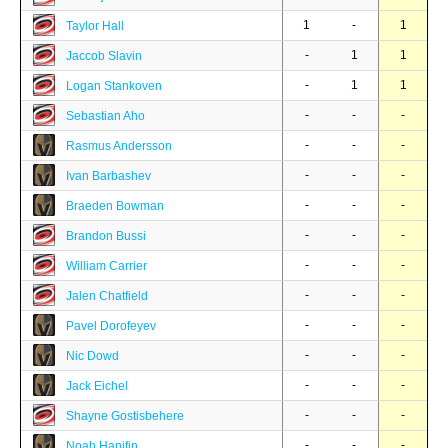
1
-
1
Taylor Hall
-
1
1
Jaccob Slavin
-
1
1
Logan Stankoven
-
-
-
Sebastian Aho
-
-
-
Rasmus Andersson
-
-
-
Ivan Barbashev
-
-
-
Braeden Bowman
-
-
-
Brandon Bussi
-
-
-
William Carrier
-
-
-
Jalen Chatfield
-
-
-
Pavel Dorofeyev
-
-
-
Nic Dowd
-
-
-
Jack Eichel
-
-
-
Shayne Gostisbehere
-
-
-
Noah Hanifin