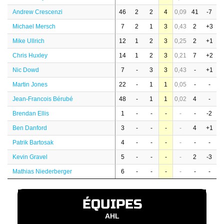
Andrew Crescenzi
46
2
2
4
0,09
41
-7
Michael Mersch
7
2
1
3
0,43
2
+3
Mike Ullrich
12
1
2
3
0,25
2
+1
Chris Huxley
14
1
2
3
0,21
7
+2
Nic Dowd
7
-
3
3
0,43
-
+1
Martin Jones
22
-
1
1
0,05
-
-
Jean-Francois Bérubé
48
-
1
1
0,02
4
-
Brendan Ellis
1
-
-
-
-
-
-2
Ben Danford
3
-
-
-
-
4
+1
Patrik Bartosak
4
-
-
-
-
-
-
Kevin Gravel
5
-
-
-
-
2
-3
Mathias Niederberger
6
-
-
-
-
-
-
ÉQUIPES
AHL