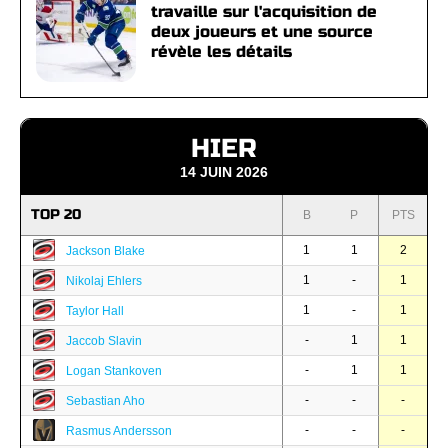
travaille sur l'acquisition de
deux joueurs et une source
révèle les détails
HIER
14 JUIN 2026
TOP 20
B
P
PTS
1
1
2
Jackson Blake
1
-
1
Nikolaj Ehlers
1
-
1
Taylor Hall
-
1
1
Jaccob Slavin
-
1
1
Logan Stankoven
-
-
-
Sebastian Aho
-
-
-
Rasmus Andersson