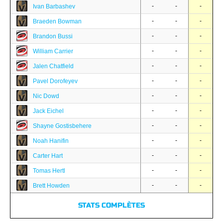
-
-
-
Ivan Barbashev
-
-
-
Braeden Bowman
-
-
-
Brandon Bussi
-
-
-
William Carrier
-
-
-
Jalen Chatfield
-
-
-
Pavel Dorofeyev
-
-
-
Nic Dowd
-
-
-
Jack Eichel
-
-
-
Shayne Gostisbehere
-
-
-
Noah Hanifin
-
-
-
Carter Hart
-
-
-
Tomas Hertl
-
-
-
Brett Howden
STATS COMPLÈTES