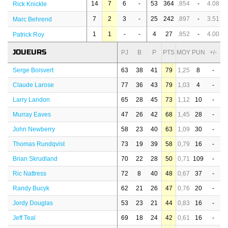
14
7
6
-
53
364
.854
-
4.08
Rick Knickle
7
2
3
-
25
242
.897
-
3.51
Marc Behrend
1
1
-
-
4
27
.852
-
4.00
Patrick Roy
JOUEURS
PJ
B
P
PTS
MOY
PUN
+/-
Serge Boisvert
63
38
41
79
1,25
8
-
Claude Larose
77
36
43
79
1,03
4
-
Larry Landon
65
28
45
73
1,12
10
-
Murray Eaves
47
26
42
68
1,45
28
-
John Newberry
58
23
40
63
1,09
30
-
Thomas Rundqvist
73
19
39
58
0,79
16
-
Brian Skrudland
70
22
28
50
0,71
109
-
Ric Nattress
72
8
40
48
0,67
37
-
Randy Bucyk
62
21
26
47
0,76
20
-
Jordy Douglas
53
23
21
44
0,83
16
-
Jeff Teal
69
18
24
42
0,61
16
-