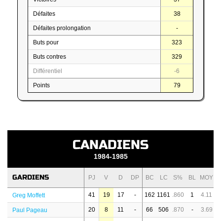
Défaites
38
Défaites prolongation
-
Buts pour
323
Buts contres
329
Différentiel
-6
Points
79
CANADIENS
1984-1985
GARDIENS
PJ
V
D
DP
BC
LC
S%
BL
MOY
41
19
17
-
162
1161
.860
1
4.11
Greg Moffett
20
8
11
-
66
506
.870
-
3.69
Paul Pageau