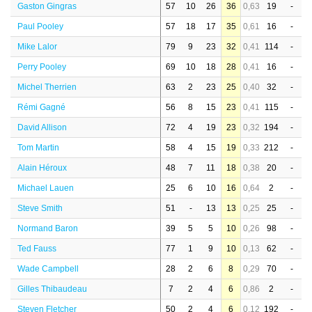
Gaston Gingras
57
10
26
36
0,63
19
-
Paul Pooley
57
18
17
35
0,61
16
-
Mike Lalor
79
9
23
32
0,41
114
-
Perry Pooley
69
10
18
28
0,41
16
-
Michel Therrien
63
2
23
25
0,40
32
-
Rémi Gagné
56
8
15
23
0,41
115
-
David Allison
72
4
19
23
0,32
194
-
Tom Martin
58
4
15
19
0,33
212
-
Alain Héroux
48
7
11
18
0,38
20
-
Michael Lauen
25
6
10
16
0,64
2
-
Steve Smith
51
-
13
13
0,25
25
-
Normand Baron
39
5
5
10
0,26
98
-
Ted Fauss
77
1
9
10
0,13
62
-
Wade Campbell
28
2
6
8
0,29
70
-
Gilles Thibaudeau
7
2
4
6
0,86
2
-
Steven Fletcher
50
2
4
6
0,12
192
-