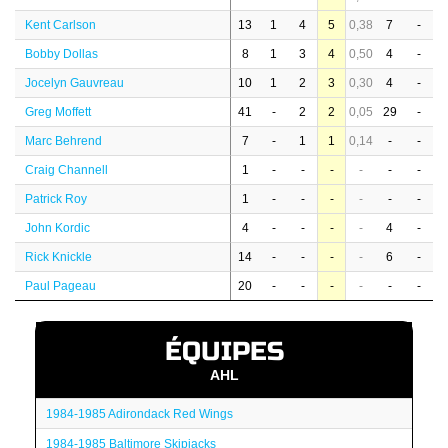
Kent Carlson
13
1
4
5
0,38
7
-
Bobby Dollas
8
1
3
4
0,50
4
-
Jocelyn Gauvreau
10
1
2
3
0,30
4
-
Greg Moffett
41
-
2
2
0,05
29
-
Marc Behrend
7
-
1
1
0,14
-
-
Craig Channell
1
-
-
-
-
-
-
Patrick Roy
1
-
-
-
-
-
-
John Kordic
4
-
-
-
-
4
-
Rick Knickle
14
-
-
-
-
6
-
Paul Pageau
20
-
-
-
-
-
-
ÉQUIPES
AHL
1984-1985 Adirondack Red Wings
1984-1985 Baltimore Skipjacks