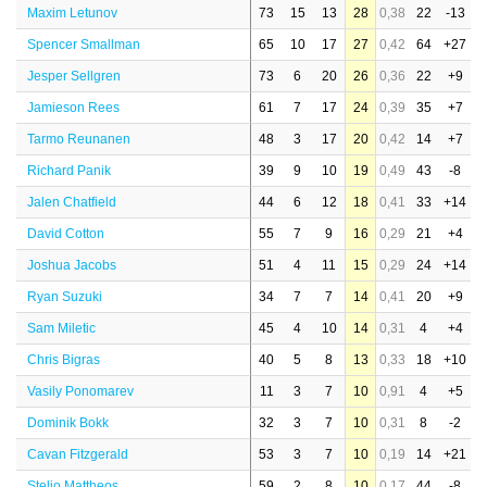
Maxim Letunov
73
15
13
28
0,38
22
-13
Spencer Smallman
65
10
17
27
0,42
64
+27
Jesper Sellgren
73
6
20
26
0,36
22
+9
Jamieson Rees
61
7
17
24
0,39
35
+7
Tarmo Reunanen
48
3
17
20
0,42
14
+7
Richard Panik
39
9
10
19
0,49
43
-8
Jalen Chatfield
44
6
12
18
0,41
33
+14
David Cotton
55
7
9
16
0,29
21
+4
Joshua Jacobs
51
4
11
15
0,29
24
+14
Ryan Suzuki
34
7
7
14
0,41
20
+9
Sam Miletic
45
4
10
14
0,31
4
+4
Chris Bigras
40
5
8
13
0,33
18
+10
Vasily Ponomarev
11
3
7
10
0,91
4
+5
Dominik Bokk
32
3
7
10
0,31
8
-2
Cavan Fitzgerald
53
3
7
10
0,19
14
+21
Stelio Mattheos
59
2
8
10
0,17
44
-8