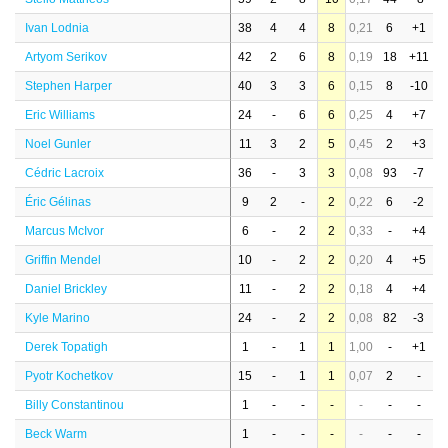
Ivan Lodnia
38
4
4
8
0,21
6
+1
Artyom Serikov
42
2
6
8
0,19
18
+11
Stephen Harper
40
3
3
6
0,15
8
-10
Eric Williams
24
-
6
6
0,25
4
+7
Noel Gunler
11
3
2
5
0,45
2
+3
Cédric Lacroix
36
-
3
3
0,08
93
-7
Éric Gélinas
9
2
-
2
0,22
6
-2
Marcus McIvor
6
-
2
2
0,33
-
+4
Griffin Mendel
10
-
2
2
0,20
4
+5
Daniel Brickley
11
-
2
2
0,18
4
+4
Kyle Marino
24
-
2
2
0,08
82
-3
Derek Topatigh
1
-
1
1
1,00
-
+1
Pyotr Kochetkov
15
-
1
1
0,07
2
-
Billy Constantinou
1
-
-
-
-
-
-
Beck Warm
1
-
-
-
-
-
-