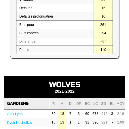
Défaites
16
Défaites prolongation
10
Buts pour
261
Buts contres
194
Différentiel
+67
Points
110
WOLVES
2021-2022
GARDIENS
PJ
V
D
DP
BC
LC
S%
BL
MOY
30
18
7
3
60
678
.912
3
2.16
Alex Lyon
15
13
1
1
31
390
.921
-
2.09
Pyotr Kochetkov