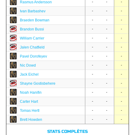
-
-
-
Rasmus Andersson
-
-
-
Ivan Barbashev
-
-
-
Braeden Bowman
-
-
-
Brandon Bussi
-
-
-
William Carrier
-
-
-
Jalen Chatfield
-
-
-
Pavel Dorofeyev
-
-
-
Nic Dowd
-
-
-
Jack Eichel
-
-
-
Shayne Gostisbehere
-
-
-
Noah Hanifin
-
-
-
Carter Hart
-
-
-
Tomas Hertl
-
-
-
Brett Howden
STATS COMPLÈTES