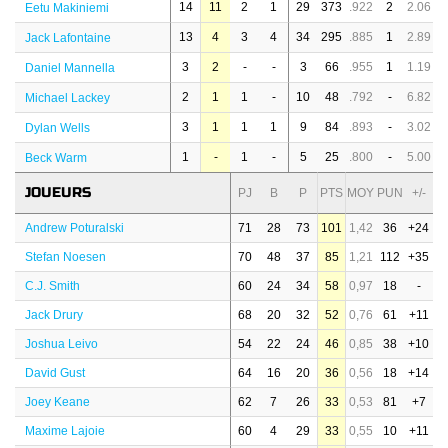
14
11
2
1
29
373
.922
2
2.06
Eetu Makiniemi
13
4
3
4
34
295
.885
1
2.89
Jack Lafontaine
3
2
-
-
3
66
.955
1
1.19
Daniel Mannella
2
1
1
-
10
48
.792
-
6.82
Michael Lackey
3
1
1
1
9
84
.893
-
3.02
Dylan Wells
1
-
1
-
5
25
.800
-
5.00
Beck Warm
JOUEURS
PJ
B
P
PTS
MOY
PUN
+/-
Andrew Poturalski
71
28
73
101
1,42
36
+24
Stefan Noesen
70
48
37
85
1,21
112
+35
C.J. Smith
60
24
34
58
0,97
18
-
Jack Drury
68
20
32
52
0,76
61
+11
Joshua Leivo
54
22
24
46
0,85
38
+10
David Gust
64
16
20
36
0,56
18
+14
Joey Keane
62
7
26
33
0,53
81
+7
Maxime Lajoie
60
4
29
33
0,55
10
+11