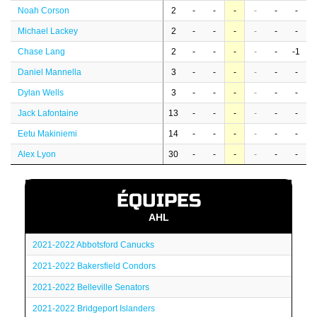
Noah Corson
2
-
-
-
-
-
-
Michael Lackey
2
-
-
-
-
-
-
Chase Lang
2
-
-
-
-
-
-1
Daniel Mannella
3
-
-
-
-
-
-
Dylan Wells
3
-
-
-
-
-
-
Jack Lafontaine
13
-
-
-
-
-
-
Eetu Makiniemi
14
-
-
-
-
-
-
Alex Lyon
30
-
-
-
-
-
-
ÉQUIPES
AHL
2021-2022 Abbotsford Canucks
2021-2022 Bakersfield Condors
2021-2022 Belleville Senators
2021-2022 Bridgeport Islanders