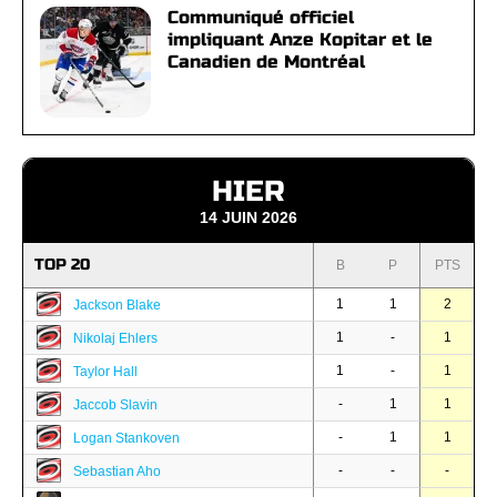
Communiqué officiel
impliquant Anze Kopitar et le
Canadien de Montréal
HIER
14 JUIN 2026
TOP 20
B
P
PTS
1
1
2
Jackson Blake
1
-
1
Nikolaj Ehlers
1
-
1
Taylor Hall
-
1
1
Jaccob Slavin
-
1
1
Logan Stankoven
-
-
-
Sebastian Aho