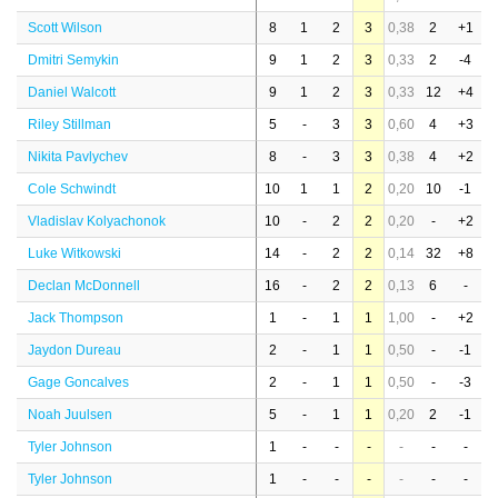
Scott Wilson
8
1
2
3
0,38
2
+1
Dmitri Semykin
9
1
2
3
0,33
2
-4
Daniel Walcott
9
1
2
3
0,33
12
+4
Riley Stillman
5
-
3
3
0,60
4
+3
Nikita Pavlychev
8
-
3
3
0,38
4
+2
Cole Schwindt
10
1
1
2
0,20
10
-1
Vladislav Kolyachonok
10
-
2
2
0,20
-
+2
Luke Witkowski
14
-
2
2
0,14
32
+8
Declan McDonnell
16
-
2
2
0,13
6
-
Jack Thompson
1
-
1
1
1,00
-
+2
Jaydon Dureau
2
-
1
1
0,50
-
-1
Gage Goncalves
2
-
1
1
0,50
-
-3
Noah Juulsen
5
-
1
1
0,20
2
-1
Tyler Johnson
1
-
-
-
-
-
-
Tyler Johnson
1
-
-
-
-
-
-