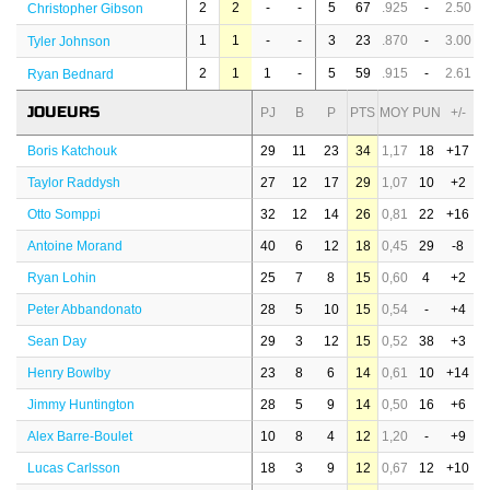
2
2
-
-
5
67
.925
-
2.50
Christopher Gibson
1
1
-
-
3
23
.870
-
3.00
Tyler Johnson
2
1
1
-
5
59
.915
-
2.61
Ryan Bednard
JOUEURS
PJ
B
P
PTS
MOY
PUN
+/-
Boris Katchouk
29
11
23
34
1,17
18
+17
Taylor Raddysh
27
12
17
29
1,07
10
+2
Otto Somppi
32
12
14
26
0,81
22
+16
Antoine Morand
40
6
12
18
0,45
29
-8
Ryan Lohin
25
7
8
15
0,60
4
+2
Peter Abbandonato
28
5
10
15
0,54
-
+4
Sean Day
29
3
12
15
0,52
38
+3
Henry Bowlby
23
8
6
14
0,61
10
+14
Jimmy Huntington
28
5
9
14
0,50
16
+6
Alex Barre-Boulet
10
8
4
12
1,20
-
+9
Lucas Carlsson
18
3
9
12
0,67
12
+10