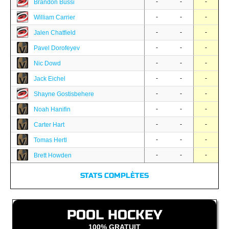
-
-
-
Brandon Bussi
-
-
-
William Carrier
-
-
-
Jalen Chatfield
-
-
-
Pavel Dorofeyev
-
-
-
Nic Dowd
-
-
-
Jack Eichel
-
-
-
Shayne Gostisbehere
-
-
-
Noah Hanifin
-
-
-
Carter Hart
-
-
-
Tomas Hertl
-
-
-
Brett Howden
STATS COMPLÈTES
POOL HOCKEY
100% GRATUIT