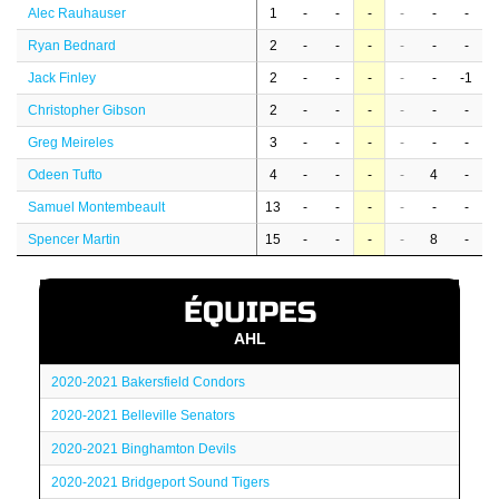
Alec Rauhauser
1
-
-
-
-
-
-
Ryan Bednard
2
-
-
-
-
-
-
Jack Finley
2
-
-
-
-
-
-1
Christopher Gibson
2
-
-
-
-
-
-
Greg Meireles
3
-
-
-
-
-
-
Odeen Tufto
4
-
-
-
-
4
-
Samuel Montembeault
13
-
-
-
-
-
-
Spencer Martin
15
-
-
-
-
8
-
ÉQUIPES
AHL
2020-2021 Bakersfield Condors
2020-2021 Belleville Senators
2020-2021 Binghamton Devils
2020-2021 Bridgeport Sound Tigers