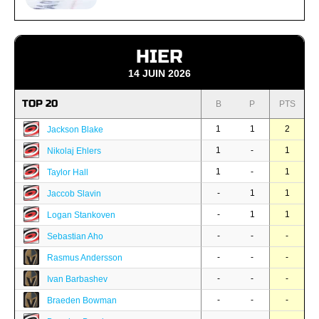
HIER
14 JUIN 2026
TOP 20
B
P
PTS
1
1
2
Jackson Blake
1
-
1
Nikolaj Ehlers
1
-
1
Taylor Hall
-
1
1
Jaccob Slavin
-
1
1
Logan Stankoven
-
-
-
Sebastian Aho
-
-
-
Rasmus Andersson
-
-
-
Ivan Barbashev
-
-
-
Braeden Bowman