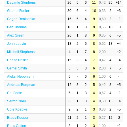
Devante Stephens
26
5
6
11
0,42
25
+14
Gabriel Fortier
30
6
4
10
0,33
2
+3
Grigori Denisenko
15
5
4
9
0,60
2
+1
Ben Thomas
16
1
8
9
0,56
10
+8
Alex Green
26
1
8
9
0,35
6
+5
John Ludvig
13
2
6
8
0,62
13
+4
Mitchell Stephens
4
1
7
8
2,00
-
+2
Chase Priskie
15
3
4
7
0,47
4
+4
Gemel Smith
3
3
3
6
2,00
7
+5
Aleksi Heponiemi
6
-
6
6
1,00
6
-
Andreas Borgman
12
3
2
5
0,42
8
+5
Cal Foote
6
1
3
4
0,67
4
+1
Serron Noel
8
1
3
4
0,50
13
+4
Cole Koepke
9
2
1
3
0,33
2
+5
Brady Keeper
11
2
1
3
0,27
12
-2
Ross Colton
3
1
2
3
1,00
-
+1