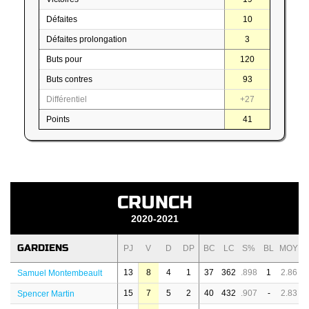
Défaites
10
Défaites prolongation
3
Buts pour
120
Buts contres
93
Différentiel
+27
Points
41
CRUNCH
2020-2021
GARDIENS
PJ
V
D
DP
BC
LC
S%
BL
MOY
13
8
4
1
37
362
.898
1
2.86
Samuel Montembeault
15
7
5
2
40
432
.907
-
2.83
Spencer Martin