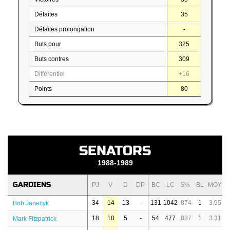
Défaites
35
Défaites prolongation
-
Buts pour
325
Buts contres
309
Différentiel
+16
Points
80
SENATORS
1988-1989
GARDIENS
PJ
V
D
DP
BC
LC
S%
BL
MOY
34
14
13
-
131
1042
.874
1
3.95
Bob Janecyk
18
10
5
-
54
477
.887
1
3.31
Mark Fitzpatrick