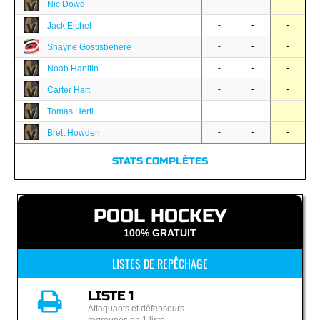
-
-
-
Nic Dowd
-
-
-
Jack Eichel
-
-
-
Shayne Gostisbehere
-
-
-
Noah Hanifin
-
-
-
Carter Hart
-
-
-
Tomas Hertl
-
-
-
Brett Howden
STATS COMPLÈTES
POOL HOCKEY
100% GRATUIT
LISTES DE REPÊCHAGE
LISTE 1
Attaquants et défenseurs