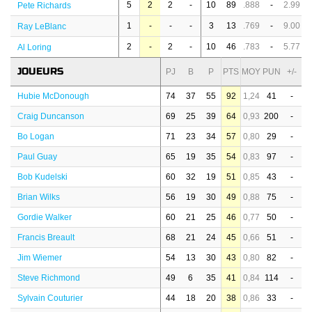
5
2
2
-
10
89
.888
-
2.99
Pete Richards
1
-
-
-
3
13
.769
-
9.00
Ray LeBlanc
2
-
2
-
10
46
.783
-
5.77
Al Loring
JOUEURS
PJ
B
P
PTS
MOY
PUN
+/-
Hubie McDonough
74
37
55
92
1,24
41
-
Craig Duncanson
69
25
39
64
0,93
200
-
Bo Logan
71
23
34
57
0,80
29
-
Paul Guay
65
19
35
54
0,83
97
-
Bob Kudelski
60
32
19
51
0,85
43
-
Brian Wilks
56
19
30
49
0,88
75
-
Gordie Walker
60
21
25
46
0,77
50
-
Francis Breault
68
21
24
45
0,66
51
-
Jim Wiemer
54
13
30
43
0,80
82
-
Steve Richmond
49
6
35
41
0,84
114
-
Sylvain Couturier
44
18
20
38
0,86
33
-