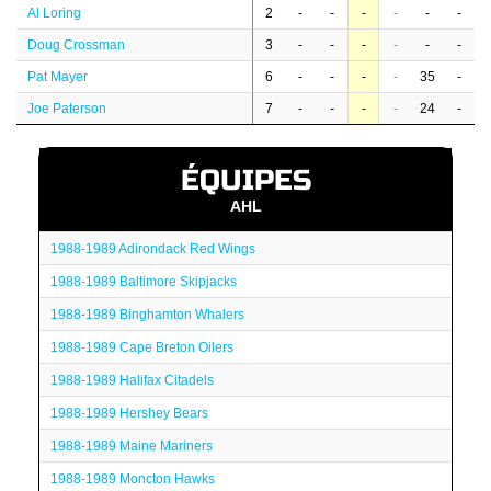
Al Loring
2
-
-
-
-
-
-
Doug Crossman
3
-
-
-
-
-
-
Pat Mayer
6
-
-
-
-
35
-
Joe Paterson
7
-
-
-
-
24
-
ÉQUIPES
AHL
1988-1989 Adirondack Red Wings
1988-1989 Baltimore Skipjacks
1988-1989 Binghamton Whalers
1988-1989 Cape Breton Oilers
1988-1989 Halifax Citadels
1988-1989 Hershey Bears
1988-1989 Maine Mariners
1988-1989 Moncton Hawks