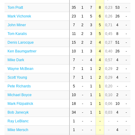
Tom Pratt
35
1
7
8
0,23
53
-
Mark Vichorek
23
1
5
6
0,26
26
-
John Miner
7
2
3
5
0,71
4
-
Tom Karalis
11
2
3
5
0,45
8
-
Denis Larocque
15
2
2
4
0,27
51
-
Ken Baumgartner
10
1
3
4
0,40
26
-
Mike Dark
7
-
4
4
0,57
4
-
Wayne McBean
7
1
1
2
0,29
2
-
Scott Young
7
1
1
2
0,29
4
-
Pete Richards
5
-
1
1
0,20
-
-
Michael Boyce
10
-
1
1
0,10
2
-
Mark Fitzpatrick
18
-
1
1
0,06
10
-
Bob Janecyk
34
-
1
1
0,03
4
-
Ray LeBlanc
1
-
-
-
-
-
-
Mike Mersch
1
-
-
-
-
4
-