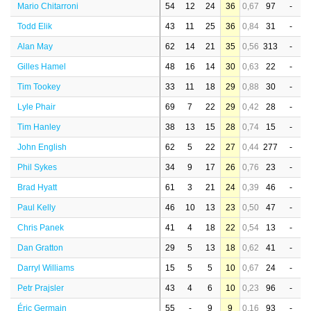
Mario Chitarroni
54
12
24
36
0,67
97
-
Todd Elik
43
11
25
36
0,84
31
-
Alan May
62
14
21
35
0,56
313
-
Gilles Hamel
48
16
14
30
0,63
22
-
Tim Tookey
33
11
18
29
0,88
30
-
Lyle Phair
69
7
22
29
0,42
28
-
Tim Hanley
38
13
15
28
0,74
15
-
John English
62
5
22
27
0,44
277
-
Phil Sykes
34
9
17
26
0,76
23
-
Brad Hyatt
61
3
21
24
0,39
46
-
Paul Kelly
46
10
13
23
0,50
47
-
Chris Panek
41
4
18
22
0,54
13
-
Dan Gratton
29
5
13
18
0,62
41
-
Darryl Williams
15
5
5
10
0,67
24
-
Petr Prajsler
43
4
6
10
0,23
96
-
Éric Germain
55
-
9
9
0,16
93
-