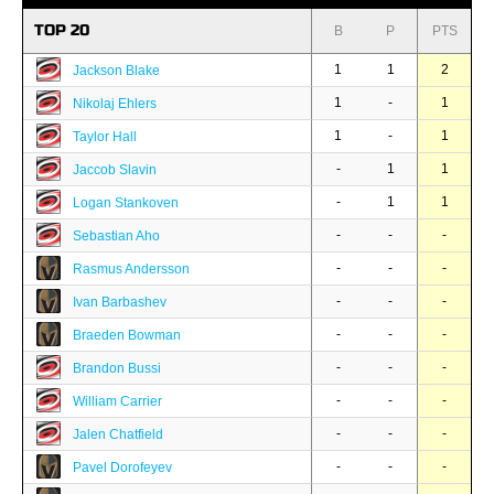
TOP 20
B
P
PTS
1
1
2
Jackson Blake
1
-
1
Nikolaj Ehlers
1
-
1
Taylor Hall
-
1
1
Jaccob Slavin
-
1
1
Logan Stankoven
-
-
-
Sebastian Aho
-
-
-
Rasmus Andersson
-
-
-
Ivan Barbashev
-
-
-
Braeden Bowman
-
-
-
Brandon Bussi
-
-
-
William Carrier
-
-
-
Jalen Chatfield
-
-
-
Pavel Dorofeyev