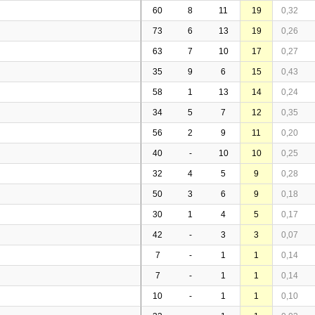
60
8
11
19
0,32
73
6
13
19
0,26
63
7
10
17
0,27
35
9
6
15
0,43
58
1
13
14
0,24
34
5
7
12
0,35
56
2
9
11
0,20
40
-
10
10
0,25
32
4
5
9
0,28
50
3
6
9
0,18
30
1
4
5
0,17
42
-
3
3
0,07
7
-
1
1
0,14
7
-
1
1
0,14
10
-
1
1
0,10