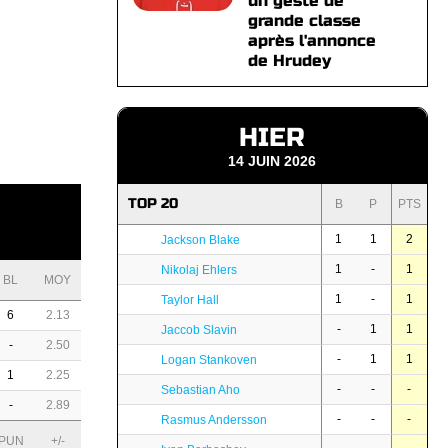
un geste de
grande classe
après l'annonce
de Hrudey
HIER
14 JUIN 2026
TOP 20
B
P
PTS
1
1
2
Jackson Blake
1
-
1
Nikolaj Ehlers
BL
MOY
1
-
1
Taylor Hall
6
2.13
-
1
1
Jaccob Slavin
-
2.50
-
1
1
Logan Stankoven
1
2.25
-
-
-
Sebastian Aho
-
2.89
-
-
-
Rasmus Andersson
PUN
+/-