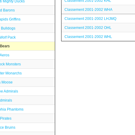
Classement 2001-2002 KHL
i Mighty Ducks
Classement 2001-2002 WHA
d Barons
Classement 2001-2002 LHJMQ
ids Griffins
Classement 2001-2002 OHL
 Bulldogs
Classement 2001-2002 WHL
Wolf Pack
 Bears
Aeros
ock Monsters
ter Monarchs
a Moose
e Admirals
dmirals
phia Phantoms
Pirates
ce Bruins