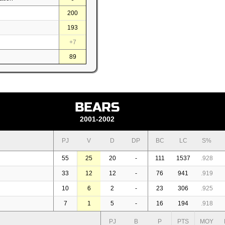
200
193
+7
89
BEARS
2001-2002
PJ
V
D
DP
BC
LC
S%
55
25
20
-
111
1537
.928
33
12
12
-
76
941
.919
10
6
2
-
23
306
.925
7
1
5
-
16
194
.918
PJ
B
P
PTS
MOY