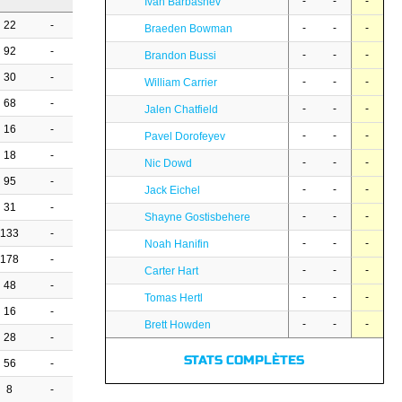
-
-
-
Ivan Barbashev
22
-
-
-
-
Braeden Bowman
92
-
-
-
-
Brandon Bussi
30
-
-
-
-
William Carrier
68
-
-
-
-
Jalen Chatfield
16
-
-
-
-
Pavel Dorofeyev
18
-
-
-
-
Nic Dowd
95
-
-
-
-
Jack Eichel
31
-
-
-
-
Shayne Gostisbehere
133
-
-
-
-
Noah Hanifin
178
-
-
-
-
Carter Hart
48
-
-
-
-
Tomas Hertl
16
-
-
-
-
Brett Howden
28
-
STATS COMPLÈTES
56
-
8
-