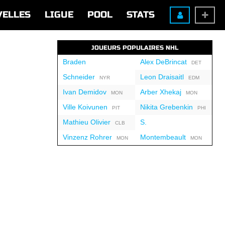
VELLES
LIGUE
POOL
STATS
JOUEURS POPULAIRES NHL
Braden
Alex DeBrincat
DET
Schneider
Leon Draisaitl
NYR
EDM
Ivan Demidov
Arber Xhekaj
MON
MON
Ville Koivunen
Nikita Grebenkin
PIT
PHI
Mathieu Olivier
S.
CLB
Vinzenz Rohrer
Montembeault
MON
MON