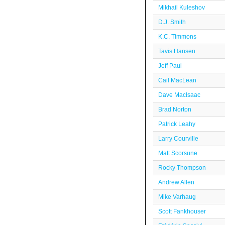
Mikhail Kuleshov
D.J. Smith
K.C. Timmons
Tavis Hansen
Jeff Paul
Cail MacLean
Dave MacIsaac
Brad Norton
Patrick Leahy
Larry Courville
Matt Scorsune
Rocky Thompson
Andrew Allen
Mike Varhaug
Scott Fankhouser