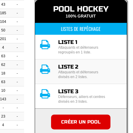
43
-
POOL HOCKEY
185
-
100% GRATUIT
104
-
LISTES DE REPÊCHAGE
50
-
201
-
LISTE 1
4
-
Attaquants et défenseurs
regroupés en 1 liste.
63
-
62
-
LISTE 2
Attaquants et défenseurs
18
-
divisés en 2 listes.
63
-
LISTE 3
10
-
Défenseurs, ailiers et centres
143
-
divisés en 3 listes.
-
-
23
-
CRÉER UN POOL
4
-