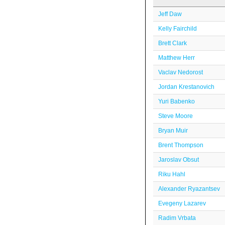
Jeff Daw
Kelly Fairchild
Brett Clark
Matthew Herr
Vaclav Nedorost
Jordan Krestanovich
Yuri Babenko
Steve Moore
Bryan Muir
Brent Thompson
Jaroslav Obsut
Riku Hahl
Alexander Ryazantsev
Evegeny Lazarev
Radim Vrbata