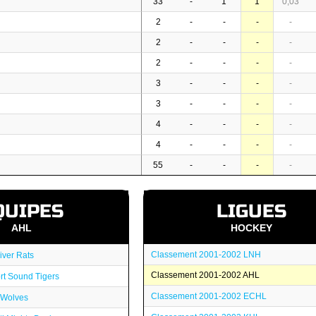
33
-
1
1
0,03
2
-
-
-
-
2
-
-
-
-
2
-
-
-
-
3
-
-
-
-
3
-
-
-
-
4
-
-
-
-
4
-
-
-
-
55
-
-
-
-
QUIPES
LIGUES
AHL
HOCKEY
Classement 2001-2002 LNH
iver Rats
Classement 2001-2002 AHL
rt Sound Tigers
Classement 2001-2002 ECHL
 Wolves