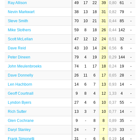
Ray Allison
49
17
22
39
0,80
61
-
Nevin Markwart
38
13
18
31
0,82
79
-
Steve Smith
70
10
21
31
0,44
85
-
Mike Stothers
59
8
18
26
0,44
142
-
Scott McLellan
47
12
12
24
0,51
32
-
Dave Reid
43
10
14
24
0,56
6
-
Peter Dineen
79
4
19
23
0,29
144
-
John Meulenbroeks
74
1
17
18
0,24
19
-
Dave Donnelly
26
11
6
17
0,65
28
-
Len Hachborn
14
6
7
13
0,93
14
-
Geoff Courtnall
9
8
4
12
1,33
4
-
Lyndon Byers
27
4
6
10
0,37
55
-
Rich Sutter
13
3
7
10
0,77
14
-
Glen Cochrane
9
-
8
8
0,89
35
-
Daryl Stanley
24
-
7
7
0,29
33
-
Frank Simonetti
31
-
6
6
0,19
14
-