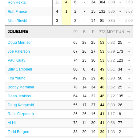
11
4
6
-
34
304
.888
-
3.68
Ron Hextall
4
1
2
-
15
132
.886
-
3.67
Bob Froese
3
-
2
-
14
85
.835
-
5.09
Mike Bloski
JOUEURS
PJ
B
P
PTS
MOY
PUN
+/-
Doug Morrison
65
28
25
53
0,82
25
-
Joe Paterson
67
26
27
53
0,79
173
-
Paul Guay
74
23
30
53
0,72
123
-
Billy Campbell
80
6
43
49
0,61
34
-
Tim Young
49
19
29
48
0,98
56
-
Bobby Mormina
78
14
34
48
0,62
25
-
Dean Jenkins
64
14
32
46
0,72
135
-
Doug Kostynski
55
17
27
44
0,80
26
-
Ross Fitzpatrick
35
26
15
41
1,17
8
-
Al Hill
73
11
30
41
0,56
77
-
Todd Bergen
38
20
19
39
1,03
2
-