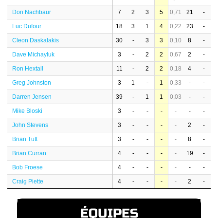
Don Nachbaur
7
2
3
5
0,71
21
-
Luc Dufour
18
3
1
4
0,22
23
-
Cleon Daskalakis
30
-
3
3
0,10
8
-
Dave Michayluk
3
-
2
2
0,67
2
-
Ron Hextall
11
-
2
2
0,18
4
-
Greg Johnston
3
1
-
1
0,33
-
-
Darren Jensen
39
-
1
1
0,03
-
-
Mike Bloski
3
-
-
-
-
-
-
John Stevens
3
-
-
-
-
2
-
Brian Tutt
3
-
-
-
-
8
-
Brian Curran
4
-
-
-
-
19
-
Bob Froese
4
-
-
-
-
-
-
Craig Piette
4
-
-
-
-
2
-
ÉQUIPES