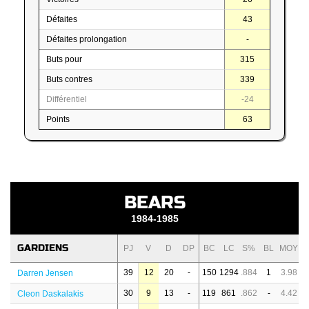
Défaites
43
Défaites prolongation
-
Buts pour
315
Buts contres
339
Différentiel
-24
Points
63
BEARS
1984-1985
GARDIENS
PJ
V
D
DP
BC
LC
S%
BL
MOY
39
12
20
-
150
1294
.884
1
3.98
Darren Jensen
30
9
13
-
119
861
.862
-
4.42
Cleon Daskalakis