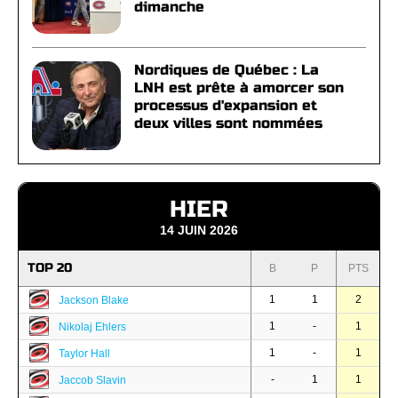
dimanche
Nordiques de Québec : La
LNH est prête à amorcer son
processus d'expansion et
deux villes sont nommées
HIER
14 JUIN 2026
TOP 20
B
P
PTS
1
1
2
Jackson Blake
1
-
1
Nikolaj Ehlers
1
-
1
Taylor Hall
-
1
1
Jaccob Slavin