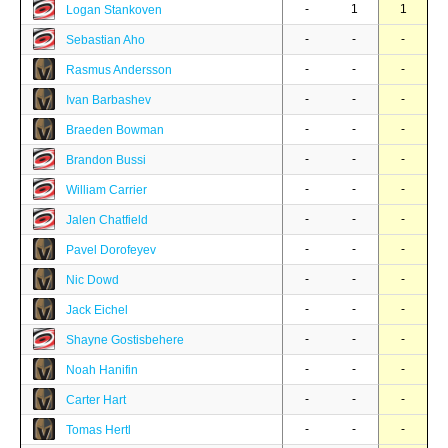
-
1
1
Logan Stankoven
-
-
-
Sebastian Aho
-
-
-
Rasmus Andersson
-
-
-
Ivan Barbashev
-
-
-
Braeden Bowman
-
-
-
Brandon Bussi
-
-
-
William Carrier
-
-
-
Jalen Chatfield
-
-
-
Pavel Dorofeyev
-
-
-
Nic Dowd
-
-
-
Jack Eichel
-
-
-
Shayne Gostisbehere
-
-
-
Noah Hanifin
-
-
-
Carter Hart
-
-
-
Tomas Hertl