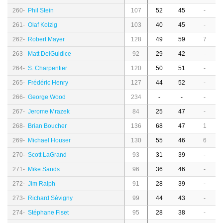
260-
Phil Stein
107
52
45
-
261-
Olaf Kolzig
103
40
45
-
262-
Robert Mayer
128
49
59
7
263-
Matt DelGuidice
92
29
42
-
264-
S. Charpentier
120
50
51
-
265-
Frédéric Henry
127
44
52
-
266-
George Wood
234
-
-
-
267-
Jerome Mrazek
84
25
47
-
268-
Brian Boucher
136
68
47
1
269-
Michael Houser
130
55
46
6
270-
Scott LaGrand
93
31
39
-
271-
Mike Sands
96
36
46
-
272-
Jim Ralph
91
28
39
-
273-
Richard Sévigny
99
44
43
-
274-
Stéphane Fiset
95
28
38
-