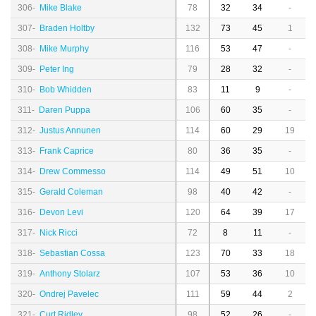
306-
Mike Blake
78
32
34
-
307-
Braden Holtby
132
73
45
1
308-
Mike Murphy
116
53
47
-
309-
Peter Ing
79
28
32
-
310-
Bob Whidden
83
11
9
-
311-
Daren Puppa
106
60
35
-
312-
Justus Annunen
114
60
29
19
313-
Frank Caprice
80
36
35
-
314-
Drew Commesso
114
49
51
10
315-
Gerald Coleman
98
40
42
-
316-
Devon Levi
120
64
39
17
317-
Nick Ricci
72
8
11
-
318-
Sebastian Cossa
123
70
33
18
319-
Anthony Stolarz
107
53
36
10
320-
Ondrej Pavelec
111
59
44
2
321-
Curt Ridley
98
52
26
-