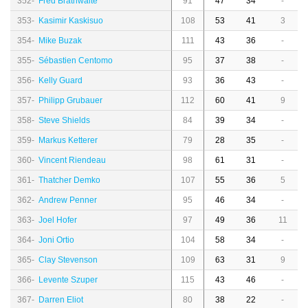
352-
Fred Brathwaite
91
47
34
-
353-
Kasimir Kaskisuo
108
53
41
3
354-
Mike Buzak
111
43
36
-
355-
Sébastien Centomo
95
37
38
-
356-
Kelly Guard
93
36
43
-
357-
Philipp Grubauer
112
60
41
9
358-
Steve Shields
84
39
34
-
359-
Markus Ketterer
79
28
35
-
360-
Vincent Riendeau
98
61
31
-
361-
Thatcher Demko
107
55
36
5
362-
Andrew Penner
95
46
34
-
363-
Joel Hofer
97
49
36
11
364-
Joni Ortio
104
58
34
-
365-
Clay Stevenson
109
63
31
9
366-
Levente Szuper
115
43
46
-
367-
Darren Eliot
80
38
22
-