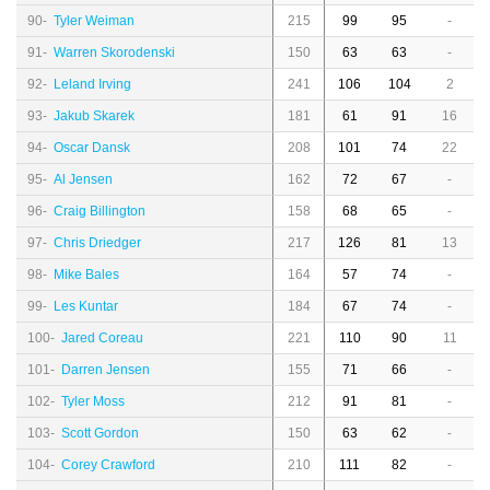
90-
Tyler Weiman
215
99
95
-
91-
Warren Skorodenski
150
63
63
-
92-
Leland Irving
241
106
104
2
93-
Jakub Skarek
181
61
91
16
94-
Oscar Dansk
208
101
74
22
95-
Al Jensen
162
72
67
-
96-
Craig Billington
158
68
65
-
97-
Chris Driedger
217
126
81
13
98-
Mike Bales
164
57
74
-
99-
Les Kuntar
184
67
74
-
100-
Jared Coreau
221
110
90
11
101-
Darren Jensen
155
71
66
-
102-
Tyler Moss
212
91
81
-
103-
Scott Gordon
150
63
62
-
104-
Corey Crawford
210
111
82
-