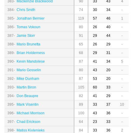
383-
Mackenzie Blackwood
90
33
43
4
384-
Chris Smith
74
30
34
-
385-
Jonathan Bernier
119
57
46
1
386-
Tomas Vokoun
80
26
40
-
387-
Jamie Storr
91
29
44
-
388-
Mario Brunetta
65
26
29
-
389-
Brian Holderness
68
29
31
-
390-
Kevin Mandolese
87
41
34
5
391-
Mario Gosselin
80
43
20
-
392-
Mike Dunham
87
53
20
-
393-
Martin Biron
105
60
33
-
394-
Don Beaupre
82
41
29
-
395-
Mark Visentin
89
33
37
10
396-
Michael Morrison
100
43
36
-
397-
Chad Erickson
64
23
33
-
398-
Matiss Kivlenieks
84
33
36
2