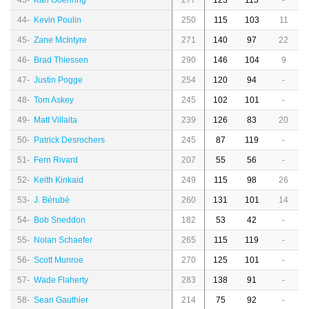
43-
Karl Goehring
277
123
113
-
44-
Kevin Poulin
250
115
103
11
45-
Zane McIntyre
271
140
97
22
46-
Brad Thiessen
290
146
104
9
47-
Justin Pogge
254
120
94
-
48-
Tom Askey
245
102
101
-
49-
Matt Villalta
239
126
83
20
50-
Patrick Desrochers
245
87
119
-
51-
Fern Rivard
207
55
56
-
52-
Keith Kinkaid
249
115
98
26
53-
J. Bérubé
260
131
101
14
54-
Bob Sneddon
182
53
42
-
55-
Nolan Schaefer
265
115
119
-
56-
Scott Munroe
270
125
101
-
57-
Wade Flaherty
283
138
91
-
58-
Sean Gauthier
214
75
92
-