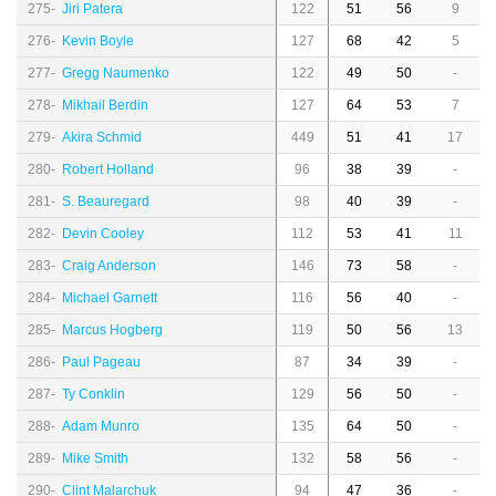
275-
Jiri Patera
122
51
56
9
276-
Kevin Boyle
127
68
42
5
277-
Gregg Naumenko
122
49
50
-
278-
Mikhail Berdin
127
64
53
7
279-
Akira Schmid
449
51
41
17
280-
Robert Holland
96
38
39
-
281-
S. Beauregard
98
40
39
-
282-
Devin Cooley
112
53
41
11
283-
Craig Anderson
146
73
58
-
284-
Michael Garnett
116
56
40
-
285-
Marcus Hogberg
119
50
56
13
286-
Paul Pageau
87
34
39
-
287-
Ty Conklin
129
56
50
-
288-
Adam Munro
135
64
50
-
289-
Mike Smith
132
58
56
-
290-
Clint Malarchuk
94
47
36
-