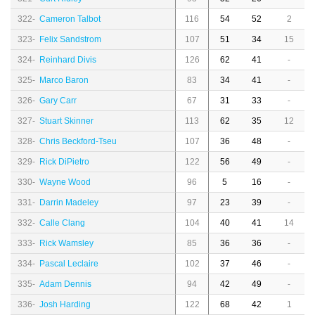
322-
Cameron Talbot
116
54
52
2
323-
Felix Sandstrom
107
51
34
15
324-
Reinhard Divis
126
62
41
-
325-
Marco Baron
83
34
41
-
326-
Gary Carr
67
31
33
-
327-
Stuart Skinner
113
62
35
12
328-
Chris Beckford-Tseu
107
36
48
-
329-
Rick DiPietro
122
56
49
-
330-
Wayne Wood
96
5
16
-
331-
Darrin Madeley
97
23
39
-
332-
Calle Clang
104
40
41
14
333-
Rick Wamsley
85
36
36
-
334-
Pascal Leclaire
102
37
46
-
335-
Adam Dennis
94
42
49
-
336-
Josh Harding
122
68
42
1