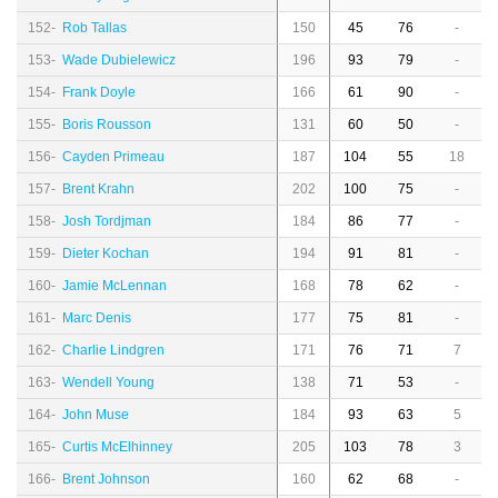
152-
Rob Tallas
150
45
76
-
153-
Wade Dubielewicz
196
93
79
-
154-
Frank Doyle
166
61
90
-
155-
Boris Rousson
131
60
50
-
156-
Cayden Primeau
187
104
55
18
157-
Brent Krahn
202
100
75
-
158-
Josh Tordjman
184
86
77
-
159-
Dieter Kochan
194
91
81
-
160-
Jamie McLennan
168
78
62
-
161-
Marc Denis
177
75
81
-
162-
Charlie Lindgren
171
76
71
7
163-
Wendell Young
138
71
53
-
164-
John Muse
184
93
63
5
165-
Curtis McElhinney
205
103
78
3
166-
Brent Johnson
160
62
68
-