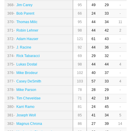
368-
Jim Carey
95
49
29
-
369-
Bob Parent
66
24
33
-
370-
Thomas Milic
95
44
34
11
371-
Robin Lehner
98
44
42
2
372-
Adam Hauser
121
61
43
-
373-
J. Racine
92
44
36
-
374-
Rick Tabaracci
69
29
32
-
375-
Lukas Dostal
98
44
44
4
376-
Mike Brodeur
102
40
37
-
377-
Casey DeSmith
103
57
33
4
378-
Mike Parson
78
28
29
-
379-
Tim Cheveldae
71
42
19
-
380-
Karri Ramo
81
24
45
-
381-
Joseph Woll
85
41
34
5
382-
Magnus Chrona
86
27
39
14