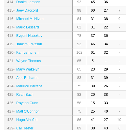
414-
Daniel Larsson
93
45
36
-
415-
Joey Daccord
98
60
27
7
416-
Michael McNiven
84
31
38
9
417-
Mario Lessard
62
31
22
-
418-
Evgeni Nabokov
78
37
36
-
419-
Joacim Eriksson
93
46
34
-
420-
Kari Lehtonen
102
61
32
-
421-
Wayne Thomas
85
5
-
-
422-
Marty Wakelyn
65
23
29
-
423-
Alec Richards
83
31
39
-
424-
Maurice Barrette
75
39
26
-
425-
Ryan Bach
82
20
38
-
426-
Roydon Gunn
58
15
33
-
427-
Matt O'Connor
75
25
40
-
428-
Hugo Alnefelt
86
41
27
10
429-
Cal Heeter
89
38
43
6