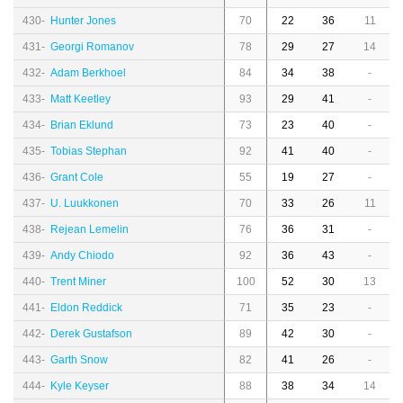
430-
Hunter Jones
70
22
36
11
431-
Georgi Romanov
78
29
27
14
432-
Adam Berkhoel
84
34
38
-
433-
Matt Keetley
93
29
41
-
434-
Brian Eklund
73
23
40
-
435-
Tobias Stephan
92
41
40
-
436-
Grant Cole
55
19
27
-
437-
U. Luukkonen
70
33
26
11
438-
Rejean Lemelin
76
36
31
-
439-
Andy Chiodo
92
36
43
-
440-
Trent Miner
100
52
30
13
441-
Eldon Reddick
71
35
23
-
442-
Derek Gustafson
89
42
30
-
443-
Garth Snow
82
41
26
-
444-
Kyle Keyser
88
38
34
14