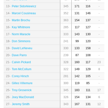
13-
Peter Sidorkiewicz
345
171
116
-
14-
Marcel Cousineau
352
131
146
-
15-
Martin Brochu
363
154
137
-
16-
Kay Whitmore
285
117
127
-
17-
Norm Maracle
333
143
130
-
18-
Don Simmons
241
99
120
-
19-
David LeNeveu
330
133
158
-
20-
Dave Parro
239
87
108
-
21-
Calvin Pickard
328
160
117
23
22-
Tom McCollum
322
149
129
8
23-
Corey Hirsch
281
142
105
-
24-
Gilles Villemure
300
119
85
-
25-
Troy Grosenick
345
183
111
17
26-
Joey MacDonald
326
154
134
6
27-
Jeremy Smith
343
167
131
12