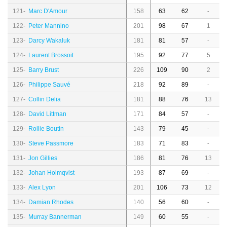
121-
Marc D'Amour
158
63
62
-
122-
Peter Mannino
201
98
67
1
123-
Darcy Wakaluk
181
81
57
-
124-
Laurent Brossoit
195
92
77
5
125-
Barry Brust
226
109
90
2
126-
Philippe Sauvé
218
92
89
-
127-
Collin Delia
181
88
76
13
128-
David Littman
171
84
57
-
129-
Rollie Boutin
143
79
45
-
130-
Steve Passmore
183
71
83
-
131-
Jon Gillies
186
81
76
13
132-
Johan Holmqvist
193
87
69
-
133-
Alex Lyon
201
106
73
12
134-
Damian Rhodes
140
56
60
-
135-
Murray Bannerman
149
60
55
-