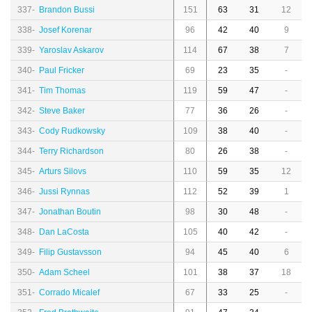
337-
Brandon Bussi
151
63
31
12
338-
Josef Korenar
96
42
40
9
339-
Yaroslav Askarov
114
67
38
7
340-
Paul Fricker
69
23
35
-
341-
Tim Thomas
119
59
47
-
342-
Steve Baker
77
36
26
-
343-
Cody Rudkowsky
109
38
40
-
344-
Terry Richardson
80
26
38
-
345-
Arturs Silovs
110
59
35
12
346-
Jussi Rynnas
112
52
39
1
347-
Jonathan Boutin
98
30
48
-
348-
Dan LaCosta
105
40
42
-
349-
Filip Gustavsson
94
45
40
6
350-
Adam Scheel
101
38
37
18
351-
Corrado Micalef
67
33
25
-