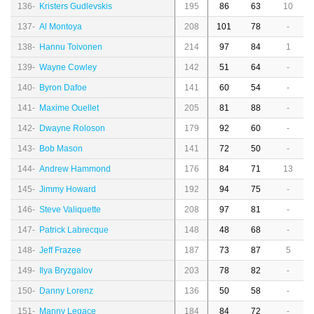
136-
Kristers Gudlevskis
195
86
63
10
137-
Al Montoya
208
101
78
-
138-
Hannu Toivonen
214
97
84
1
139-
Wayne Cowley
142
51
64
-
140-
Byron Dafoe
141
60
54
-
141-
Maxime Ouellet
205
81
88
-
142-
Dwayne Roloson
179
92
60
-
143-
Bob Mason
141
72
50
-
144-
Andrew Hammond
176
84
71
13
145-
Jimmy Howard
192
94
75
-
146-
Steve Valiquette
208
97
81
-
147-
Patrick Labrecque
148
48
68
-
148-
Jeff Frazee
187
73
87
5
149-
Ilya Bryzgalov
203
78
82
-
150-
Danny Lorenz
136
50
58
-
151-
Manny Legace
184
84
72
-