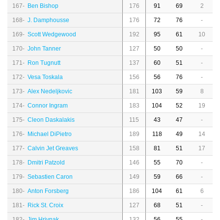
167-
Ben Bishop
176
91
69
2
168-
J. Damphousse
176
72
76
-
169-
Scott Wedgewood
192
95
61
10
170-
John Tanner
127
50
50
-
171-
Ron Tugnutt
137
60
51
-
172-
Vesa Toskala
156
56
76
-
173-
Alex Nedeljkovic
181
103
59
8
174-
Connor Ingram
183
104
52
19
175-
Cleon Daskalakis
115
43
47
-
176-
Michael DiPietro
189
118
49
14
177-
Calvin Jet Greaves
158
81
51
17
178-
Dmitri Patzold
146
55
70
-
179-
Sebastien Caron
149
59
66
-
180-
Anton Forsberg
186
104
61
6
181-
Rick St. Croix
127
68
51
-
182-
Jim Hrivnak
132
56
55
-