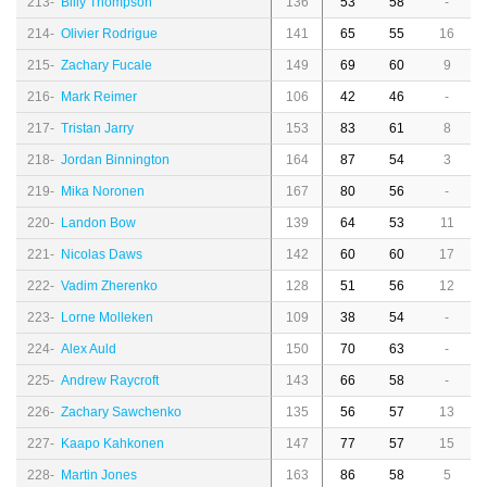
213-
Billy Thompson
136
53
58
-
214-
Olivier Rodrigue
141
65
55
16
215-
Zachary Fucale
149
69
60
9
216-
Mark Reimer
106
42
46
-
217-
Tristan Jarry
153
83
61
8
218-
Jordan Binnington
164
87
54
3
219-
Mika Noronen
167
80
56
-
220-
Landon Bow
139
64
53
11
221-
Nicolas Daws
142
60
60
17
222-
Vadim Zherenko
128
51
56
12
223-
Lorne Molleken
109
38
54
-
224-
Alex Auld
150
70
63
-
225-
Andrew Raycroft
143
66
58
-
226-
Zachary Sawchenko
135
56
57
13
227-
Kaapo Kahkonen
147
77
57
15
228-
Martin Jones
163
86
58
5