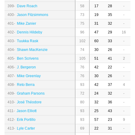
399-
Dave Roach
58
17
28
-
400-
Jason Fitzsimmons
73
19
35
-
401-
Mike Zanier
75
31
32
-
402-
Dennis Hildeby
96
47
29
16
403-
Tuukka Rask
102
60
33
-
404-
Shawn MacKenzie
74
30
26
-
405-
Ben Scrivens
105
51
41
2
406-
J. Bergeron
76
42
22
-
407-
Mike Greenlay
76
30
26
-
408-
Reto Berra
93
42
37
4
409-
Graham Parsons
72
24
32
-
410-
José Théodore
80
32
36
-
411-
Jason Elliott
93
25
43
-
412-
Erik Portillo
93
57
23
9
413-
Lyle Carter
69
22
31
-