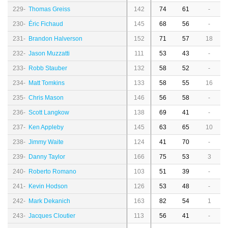
229-
Thomas Greiss
142
74
61
-
230-
Éric Fichaud
145
68
56
-
231-
Brandon Halverson
152
71
57
18
232-
Jason Muzzatti
111
53
43
-
233-
Robb Stauber
132
58
52
-
234-
Matt Tomkins
133
58
55
16
235-
Chris Mason
146
56
58
-
236-
Scott Langkow
138
69
41
-
237-
Ken Appleby
145
63
65
10
238-
Jimmy Waite
124
41
70
-
239-
Danny Taylor
166
75
53
3
240-
Roberto Romano
103
51
39
-
241-
Kevin Hodson
126
53
48
-
242-
Mark Dekanich
163
82
54
1
243-
Jacques Cloutier
113
56
41
-