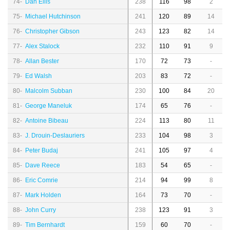
74-
Dan Ellis
238
116
98
2
75-
Michael Hutchinson
241
120
89
14
76-
Christopher Gibson
243
123
82
14
77-
Alex Stalock
232
110
91
9
78-
Allan Bester
170
72
73
-
79-
Ed Walsh
203
83
72
-
80-
Malcolm Subban
230
100
84
20
81-
George Maneluk
174
65
76
-
82-
Antoine Bibeau
224
113
80
11
83-
J. Drouin-Deslauriers
233
104
98
3
84-
Peter Budaj
241
105
97
4
85-
Dave Reece
183
54
65
-
86-
Eric Comrie
214
94
99
8
87-
Mark Holden
164
73
70
-
88-
John Curry
238
123
91
3
89-
Tim Bernhardt
159
60
70
-