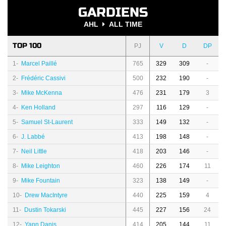
GARDIENS
AHL
ALL TIME
TOP 100
PJ
V
D
DP
1-
Marcel Paillé
765
329
309
-
2-
Frédéric Cassivi
500
232
190
-
3-
Mike McKenna
476
231
179
3
4-
Ken Holland
297
116
129
-
5-
Samuel St-Laurent
333
149
132
-
6-
J. Labbé
413
198
148
-
7-
Neil Little
418
203
146
-
8-
Mike Leighton
460
226
174
11
9-
Mike Fountain
323
138
149
-
10-
Drew MacIntyre
440
225
159
4
11-
Dustin Tokarski
445
227
156
24
12-
Yann Danis
414
205
144
11