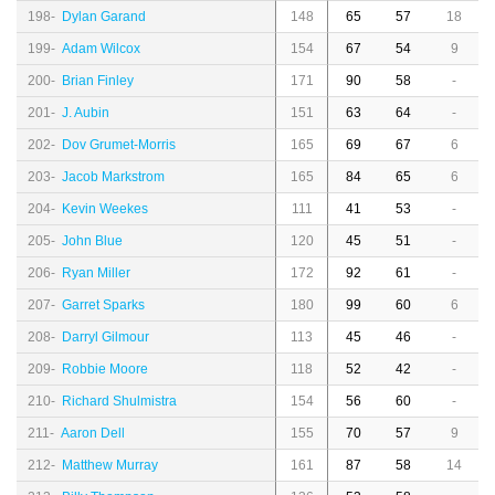
198-
Dylan Garand
148
65
57
18
199-
Adam Wilcox
154
67
54
9
200-
Brian Finley
171
90
58
-
201-
J. Aubin
151
63
64
-
202-
Dov Grumet-Morris
165
69
67
6
203-
Jacob Markstrom
165
84
65
6
204-
Kevin Weekes
111
41
53
-
205-
John Blue
120
45
51
-
206-
Ryan Miller
172
92
61
-
207-
Garret Sparks
180
99
60
6
208-
Darryl Gilmour
113
45
46
-
209-
Robbie Moore
118
52
42
-
210-
Richard Shulmistra
154
56
60
-
211-
Aaron Dell
155
70
57
9
212-
Matthew Murray
161
87
58
14