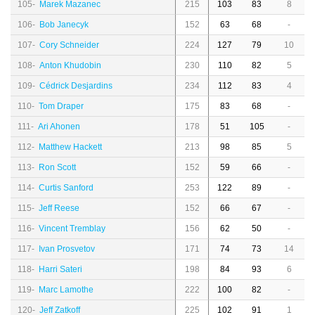
105-
Marek Mazanec
215
103
83
8
106-
Bob Janecyk
152
63
68
-
107-
Cory Schneider
224
127
79
10
108-
Anton Khudobin
230
110
82
5
109-
Cédrick Desjardins
234
112
83
4
110-
Tom Draper
175
83
68
-
111-
Ari Ahonen
178
51
105
-
112-
Matthew Hackett
213
98
85
5
113-
Ron Scott
152
59
66
-
114-
Curtis Sanford
253
122
89
-
115-
Jeff Reese
152
66
67
-
116-
Vincent Tremblay
156
62
50
-
117-
Ivan Prosvetov
171
74
73
14
118-
Harri Sateri
198
84
93
6
119-
Marc Lamothe
222
100
82
-
120-
Jeff Zatkoff
225
102
91
1