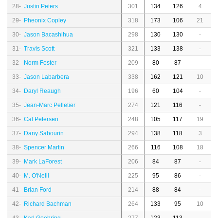
28-
Justin Peters
301
134
126
4
29-
Pheonix Copley
318
173
106
21
30-
Jason Bacashihua
298
130
130
-
31-
Travis Scott
321
133
138
-
32-
Norm Foster
209
80
87
-
33-
Jason Labarbera
338
162
121
10
34-
Daryl Reaugh
196
60
104
-
35-
Jean-Marc Pelletier
274
121
116
-
36-
Cal Petersen
248
105
117
19
37-
Dany Sabourin
294
138
118
3
38-
Spencer Martin
266
116
108
18
39-
Mark LaForest
206
84
87
-
40-
M. O'Neill
225
95
86
-
41-
Brian Ford
214
88
84
-
42-
Richard Bachman
264
133
95
10