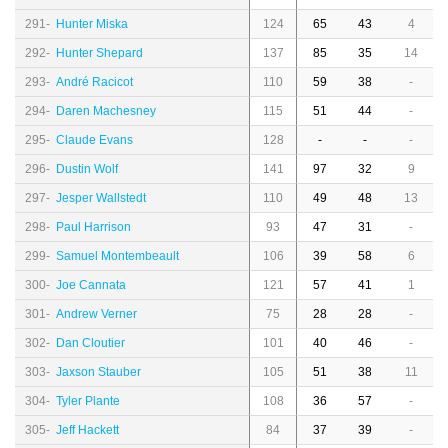
291-
Hunter Miska
124
65
43
4
292-
Hunter Shepard
137
85
35
14
293-
André Racicot
110
59
38
-
294-
Daren Machesney
115
51
44
-
295-
Claude Evans
128
-
-
-
296-
Dustin Wolf
141
97
32
9
297-
Jesper Wallstedt
110
49
48
13
298-
Paul Harrison
93
47
31
-
299-
Samuel Montembeault
106
39
58
6
300-
Joe Cannata
121
57
41
1
301-
Andrew Verner
75
28
28
-
302-
Dan Cloutier
101
40
46
-
303-
Jaxson Stauber
105
51
38
11
304-
Tyler Plante
108
36
57
-
305-
Jeff Hackett
84
37
39
-