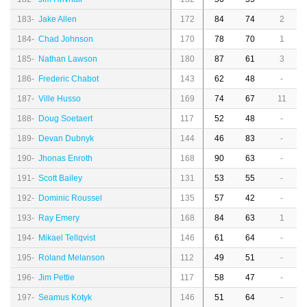
183-
Jake Allen
172
84
74
2
184-
Chad Johnson
170
78
70
1
185-
Nathan Lawson
180
87
61
3
186-
Frederic Chabot
143
62
48
-
187-
Ville Husso
169
74
67
11
188-
Doug Soetaert
117
52
48
-
189-
Devan Dubnyk
144
46
83
-
190-
Jhonas Enroth
168
90
63
-
191-
Scott Bailey
131
53
55
-
192-
Dominic Roussel
135
57
42
-
193-
Ray Emery
168
84
63
1
194-
Mikael Tellqvist
146
61
64
-
195-
Roland Melanson
112
49
51
-
196-
Jim Pettie
117
58
47
-
197-
Seamus Kotyk
146
51
64
-