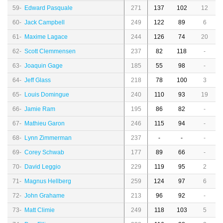
59-
Edward Pasquale
271
137
102
12
60-
Jack Campbell
249
122
89
6
61-
Maxime Lagace
244
126
74
20
62-
Scott Clemmensen
237
82
118
-
63-
Joaquin Gage
185
55
98
-
64-
Jeff Glass
218
78
100
3
65-
Louis Domingue
240
110
93
19
66-
Jamie Ram
195
86
82
-
67-
Mathieu Garon
246
115
94
-
68-
Lynn Zimmerman
237
-
-
-
69-
Corey Schwab
177
89
66
-
70-
David Leggio
229
119
95
2
71-
Magnus Hellberg
259
124
97
6
72-
John Grahame
213
96
92
-
73-
Matt Climie
249
118
103
5