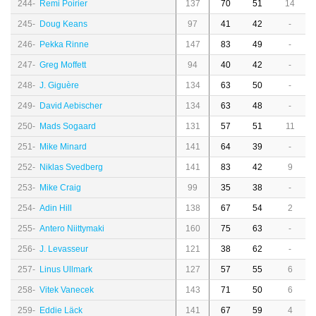
244-
Remi Poirier
137
70
51
14
245-
Doug Keans
97
41
42
-
246-
Pekka Rinne
147
83
49
-
247-
Greg Moffett
94
40
42
-
248-
J. Giguère
134
63
50
-
249-
David Aebischer
134
63
48
-
250-
Mads Sogaard
131
57
51
11
251-
Mike Minard
141
64
39
-
252-
Niklas Svedberg
141
83
42
9
253-
Mike Craig
99
35
38
-
254-
Adin Hill
138
67
54
2
255-
Antero Niittymaki
160
75
63
-
256-
J. Levasseur
121
38
62
-
257-
Linus Ullmark
127
57
55
6
258-
Vitek Vanecek
143
71
50
6
259-
Eddie Läck
141
67
59
4