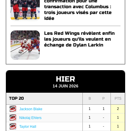
confirmation pour une
transaction avec Columbus :
trois joueurs visés par cette
idée
Les Red Wings révèlent enfin
les joueurs qu'ils veulent en
échange de Dylan Larkin
HIER
14 JUIN 2026
TOP 20
B
P
PTS
1
1
2
Jackson Blake
1
-
1
Nikolaj Ehlers
1
-
1
Taylor Hall