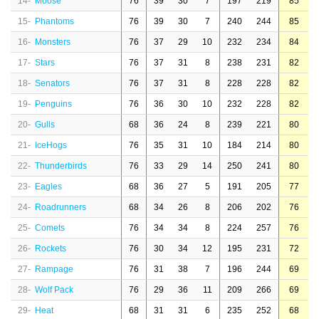
14-
Moose
76
39
30
7
197
219
85
15-
Phantoms
76
39
30
7
240
244
85
16-
Monsters
76
37
29
10
232
234
84
17-
Stars
76
37
31
8
238
231
82
18-
Senators
76
37
31
8
228
228
82
19-
Penguins
76
36
30
10
232
228
82
20-
Gulls
68
36
24
8
239
221
80
21-
IceHogs
76
35
31
10
184
214
80
22-
Thunderbirds
76
33
29
14
250
241
80
23-
Eagles
68
36
27
5
191
205
77
24-
Roadrunners
68
34
26
8
206
202
76
25-
Comets
76
34
34
8
224
257
76
26-
Rockets
76
30
34
12
195
231
72
27-
Rampage
76
31
38
7
196
244
69
28-
Wolf Pack
76
29
36
11
209
266
69
29-
Heat
68
31
31
6
235
252
68