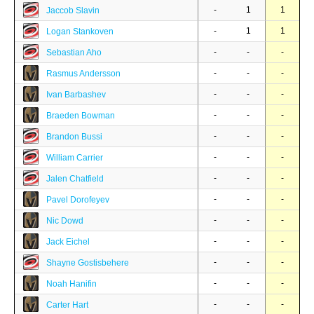
-
1
1
Jaccob Slavin
-
1
1
Logan Stankoven
-
-
-
Sebastian Aho
-
-
-
Rasmus Andersson
-
-
-
Ivan Barbashev
-
-
-
Braeden Bowman
-
-
-
Brandon Bussi
-
-
-
William Carrier
-
-
-
Jalen Chatfield
-
-
-
Pavel Dorofeyev
-
-
-
Nic Dowd
-
-
-
Jack Eichel
-
-
-
Shayne Gostisbehere
-
-
-
Noah Hanifin
-
-
-
Carter Hart