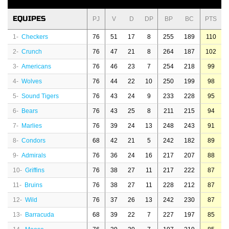
EQUIPES
PJ
V
D
DP
BP
BC
PTS
1-
Checkers
76
51
17
8
255
189
110
2-
Crunch
76
47
21
8
264
187
102
3-
Americans
76
46
23
7
254
218
99
4-
Wolves
76
44
22
10
250
199
98
5-
Sound Tigers
76
43
24
9
233
228
95
6-
Bears
76
43
25
8
211
215
94
7-
Marlies
76
39
24
13
248
243
91
8-
Condors
68
42
21
5
242
182
89
9-
Admirals
76
36
24
16
217
207
88
10-
Griffins
76
38
27
11
217
222
87
11-
Bruins
76
38
27
11
228
212
87
12-
Wild
76
37
26
13
242
230
87
13-
Barracuda
68
39
22
7
227
197
85