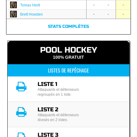
-
-
-
Tomas Hertl
-
-
-
Brett Howden
STATS COMPLÈTES
POOL HOCKEY
100% GRATUIT
LISTES DE REPÊCHAGE
LISTE 1
Attaquants et défenseurs
regroupés en 1 liste.
LISTE 2
Attaquants et défenseurs
divisés en 2 listes.
LISTE 3